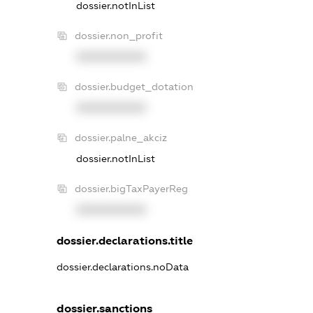
dossier.notInList
dossier.non_profit
XXXXXXXXXX
dossier.budget_dotation
XXXXXXXXXX
dossier.palne_akciz
dossier.notInList
dossier.bigTaxPayerReg
XXXXXXXXXX
dossier.declarations.title
dossier.declarations.noData
dossier.sanctions