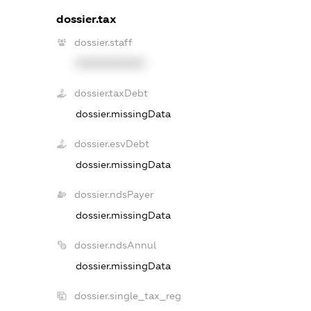
dossier.tax
dossier.staff
XXXXXXXXXX
dossier.taxDebt
dossier.missingData
dossier.esvDebt
dossier.missingData
dossier.ndsPayer
dossier.missingData
dossier.ndsAnnul
dossier.missingData
dossier.single_tax_reg