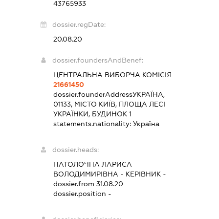
43765933
dossier.regDate:
20.08.20
dossier.foundersAndBenef:
ЦЕНТРАЛЬНА ВИБОРЧА КОМІСІЯ
21661450
dossier.founderAddress
УКРАЇНА,
01133, МІСТО КИЇВ, ПЛОЩА ЛЕСІ
УКРАЇНКИ, БУДИНОК 1
statements.nationality:
Україна
dossier.heads:
НАТОЛОЧНА ЛАРИСА
ВОЛОДИМИРІВНА
-
КЕРІВНИК
-
dossier.from 31.08.20
dossier.position -