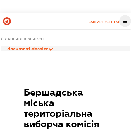
CAHEADER.GETTEST
CAHEADER.SEARCH
document.dossier
Бершадська
міська
територіальна
виборча комісія