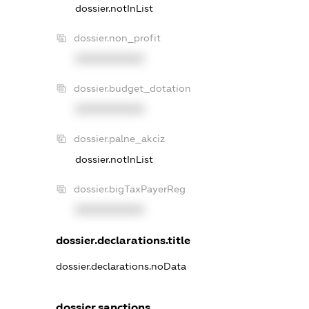
dossier.notInList
dossier.non_profit
XXXXXXXXXX
dossier.budget_dotation
XXXXXXXXXX
dossier.palne_akciz
dossier.notInList
dossier.bigTaxPayerReg
XXXXXXXXXX
dossier.declarations.title
dossier.declarations.noData
dossier.sanctions