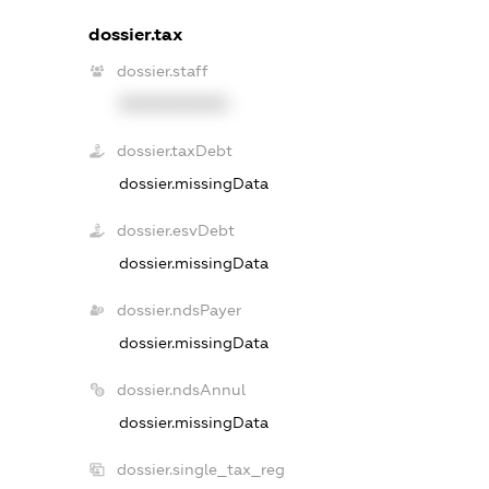
dossier.tax
dossier.staff
XXXXXXXXXX
dossier.taxDebt
dossier.missingData
dossier.esvDebt
dossier.missingData
dossier.ndsPayer
dossier.missingData
dossier.ndsAnnul
dossier.missingData
dossier.single_tax_reg