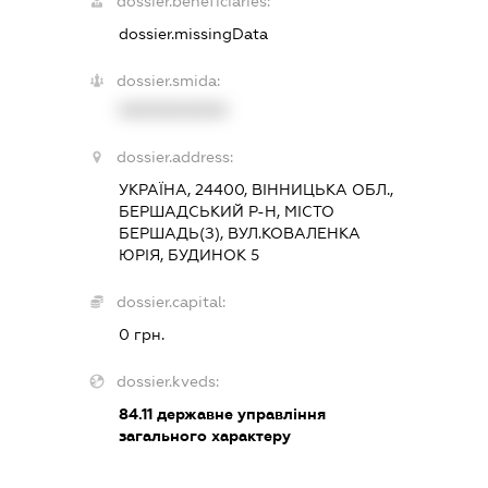
dossier.beneficiaries:
dossier.missingData
dossier.smida:
XXXXXXXXXX
dossier.address:
УКРАЇНА, 24400, ВІННИЦЬКА ОБЛ.,
БЕРШАДСЬКИЙ Р-Н, МІСТО
БЕРШАДЬ(З), ВУЛ.КОВАЛЕНКА
ЮРІЯ, БУДИНОК 5
dossier.capital:
0 грн.
dossier.kveds:
84.11
державне управління
загального характеру