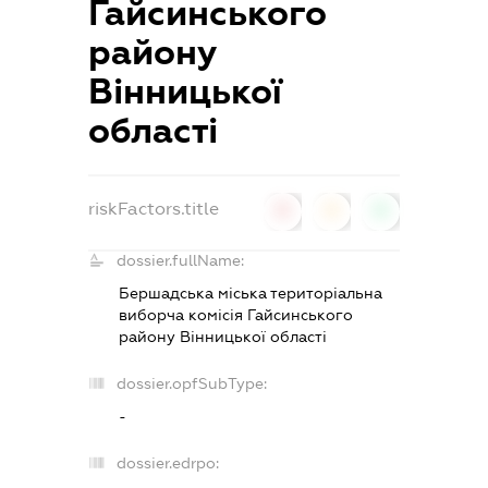
Гайсинського
району
Вінницької
області
riskFactors.title
0
0
0
dossier.fullName:
Бершадська міська територіальна
виборча комісія Гайсинського
району Вінницької області
dossier.opfSubType:
-
dossier.edrpo: