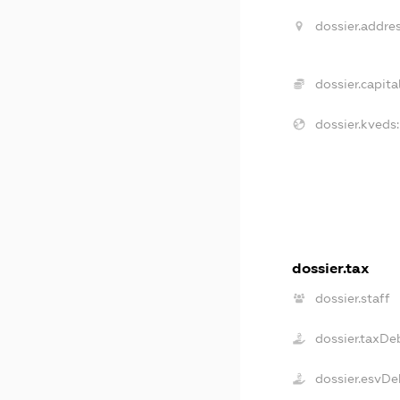
dossier.addres
dossier.capital
dossier.kveds:
dossier.tax
dossier.staff
dossier.taxDe
dossier.esvDe