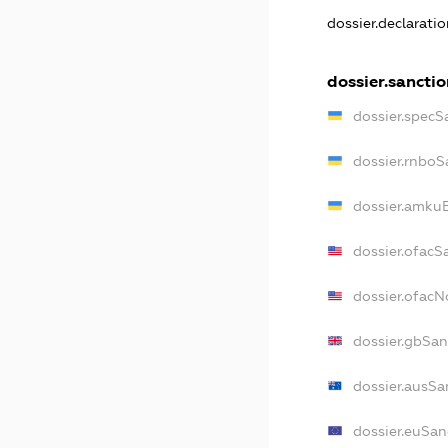
dossier.declarati
dossier.sanctio
dossier.specS
dossier.rnboS
dossier.amkuB
dossier.ofacS
dossier.ofac
dossier.gbSan
dossier.ausSa
dossier.euSan