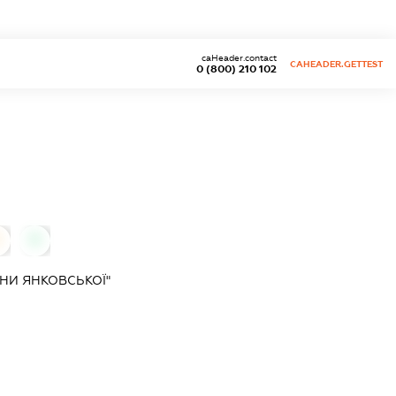
caHeader.contact
CAHEADER.GETTEST
0 (800) 210 102
0
0
НИ ЯНКОВСЬКОЇ"