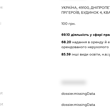
s:
УКРАЇНА, 49100, ДНІПРОП
ПР.ГЕРОЇВ, БУДИНОК 4, КВА
:
100 грн.
69.10
діяльність у сфері пр
68.20
надання в оренду й е
орендованого нерухомого
85.59
інші види освіти, н.в.і.у
XXXXXXXXXX
bt
dossier.missingData
bt
dossier.missingData