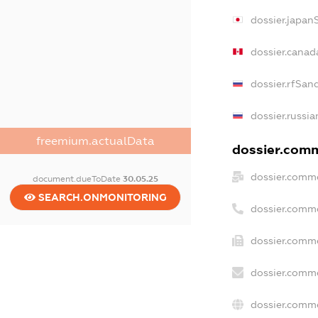
dossier.japan
dossier.canad
dossier.rfSan
dossier.russia
freemium.actualData
dossier.comme
dossier.comme
document.dueToDate
30.05.25
SEARCH.ONMONITORING
dossier.comm
dossier.comme
dossier.comme
dossier.comme