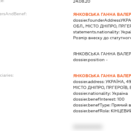
e:
24.08.20
dersAndBenef:
ЯНКОВСЬКА ГАННА ВАЛЕР
dossier.founderAddress
УКРА
ОБЛ., МІСТО ДНІПРО, ПР.ГЕ
statements.nationality:
Укра
Розмір внеску до статутног
ЯНКОВСЬКА ГАННА ВАЛЕР
dossier.position -
ciaries:
ЯНКОВСЬКА ГАННА ВАЛЕР
dossier.address:
УКРАЇНА, 4
МІСТО ДНІПРО, ПР.ГЕРОЇВ,
dossier.nationality:
Україна
dossier.benefInterest:
100
dossier.benefType:
Прямий в
dossier.benefRole:
КІНЦЕВИ
XXXXXXXXXX