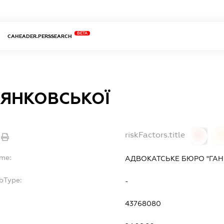
BETA
CAHEADER.PERSSEARCH
 ЯНКОВСЬКОЇ
riskFactors.title
0
ame:
АДВОКАТСЬКЕ БЮРО "ГАН
bType:
-
43768080