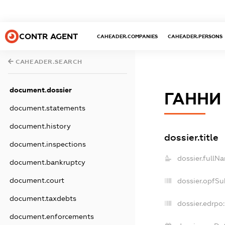
CONTR AGENT
CAHEADER.COMPANIES
CAHEADER.PERSONS
CAHEADER.SEARCH
document.dossier
ГАННИ
document.statements
document.history
dossier.title
document.inspections
dossier.fullN
document.bankruptcy
document.court
dossier.opfSu
document.taxdebts
dossier.edrpo:
document.enforcements