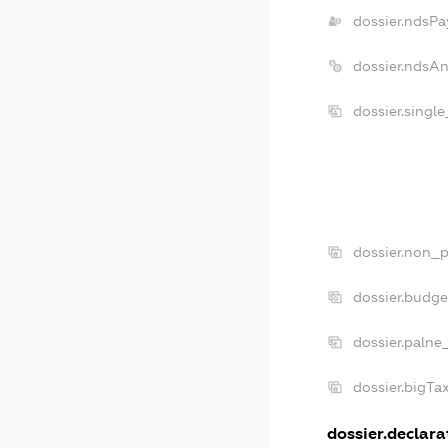
dossier.ndsPa
dossier.ndsA
dossier.singl
dossier.non_p
dossier.budg
dossier.palne
dossier.bigT
dossier.declarat