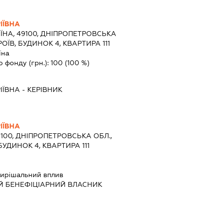
ІЇВНА
ЇНА, 49100, ДНІПРОПЕТРОВСЬКА
РОЇВ, БУДИНОК 4, КВАРТИРА 111
їна
о фонду (грн.):
100
(100 %)
ІЇВНА
-
КЕРІВНИК
ІЇВНА
9100, ДНІПРОПЕТРОВСЬКА ОБЛ.,
 БУДИНОК 4, КВАРТИРА 111
ирішальний вплив
Й БЕНЕФІЦІАРНИЙ ВЛАСНИК