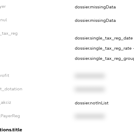
yer
dossier.missingData
nnul
dossier.missingData
e_tax_reg
dossier.single_tax_reg_date 
dossier.single_tax_reg_rate 
dossier.single_tax_reg_grou
rofit
XXXXXXXXXX
et_dotation
XXXXXXXXXX
_akciz
dossier.notInList
axPayerReg
XXXXXXXXXX
ions.title