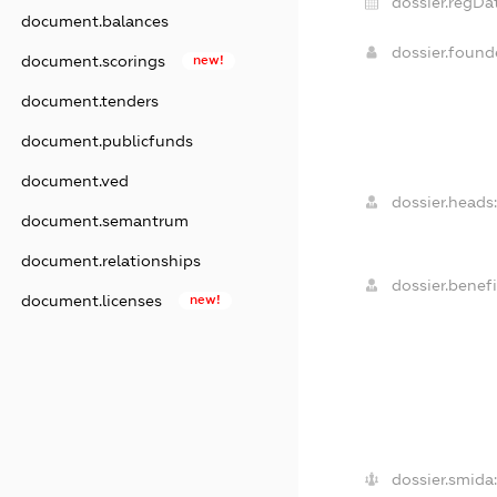
dossier.regDat
document.balances
dossier.foun
document.scorings
new!
document.tenders
document.publicfunds
document.ved
dossier.heads:
document.semantrum
document.relationships
dossier.benefi
document.licenses
new!
dossier.smida: