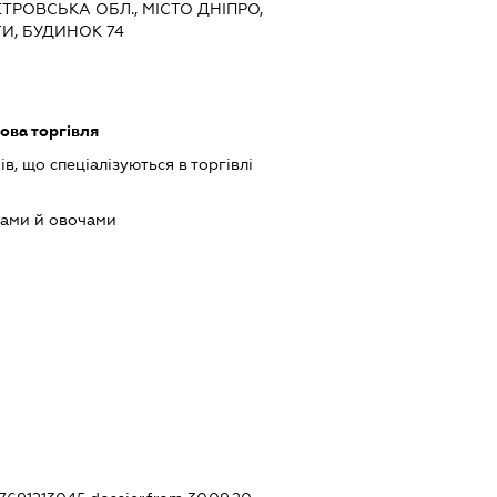
ЕТРОВСЬКА ОБЛ., МІСТО ДНІПРО,
И, БУДИНОК 74
ова торгівля
в, що спеціалізуються в торгівлі
тами й овочами