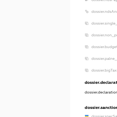
dossier.ndsAn
dossier.singl
dossier.non_p
dossier.budge
dossier.palne_
dossier.bigTa
dossier.declarat
dossier.declarati
dossier.sanctio
dossier.specS