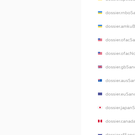
dossier.rnboS
dossier.amkuB
dossier.ofacS
dossier.ofac
dossier.gbSan
dossier.ausSa
dossier.euSan
dossier.japan
dossier.canad
dossier.rfSanc