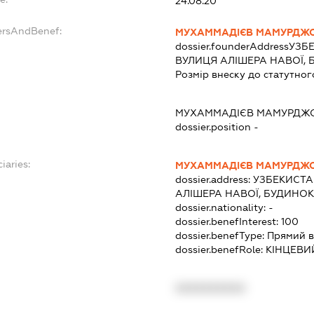
24.08.20
ersAndBenef:
МУХАММАДІЄВ МАМУРДЖО
dossier.founderAddress
УЗБЕ
ВУЛИЦЯ АЛІШЕРА НАВОЇ, 
Розмір внеску до статутног
МУХАММАДІЄВ МАМУРДЖО
dossier.position -
iaries:
МУХАММАДІЄВ МАМУРДЖО
dossier.address:
УЗБЕКИСТА
АЛІШЕРА НАВОЇ, БУДИНОК 
dossier.nationality:
-
dossier.benefInterest:
100
dossier.benefType:
Прямий в
dossier.benefRole:
КІНЦЕВИ
XXXXXXXXXX