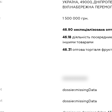
s:
УКРАЇНА, 49000, ДНІПРОП
ВУЛ.НАБЕРЕЖНА ПЕРЕМОГ
:
1 500 000 грн.
46.90
неспеціалізована опт
46.18
діяльність посередникі
іншими товарами
46.31
оптова торгівля фрук
XXXXXXXXXX
bt
dossier.missingData
bt
dossier.missingData
yer