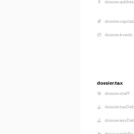
dossier.addres
dossier.capital
dossier.kveds:
dossier.tax
dossier.staff
dossier.taxDe
dossier.esvDe
dossier.ndsPa