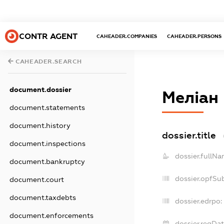
CONTR AGENT
CAHEADER.COMPANIES
CAHEADER.PERSONS
CAHEADER.SEARCH
document.dossier
Меліан
document.statements
document.history
dossier.title
document.inspections
dossier.fullNa
document.bankruptcy
dossier.opfSu
document.court
document.taxdebts
dossier.edrpo:
document.enforcements
dossier.regDat