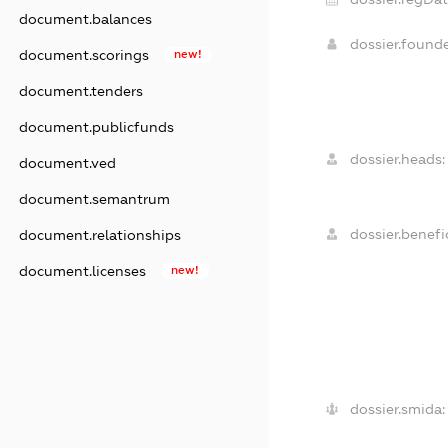
document.balances
dossier.found
document.scorings
new!
document.tenders
document.publicfunds
dossier.heads:
document.ved
document.semantrum
dossier.benefic
document.relationships
document.licenses
new!
dossier.smida: