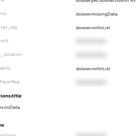
dossier.yes
dossier.ndsInn 4
nul
dossier.missingData
e_tax_reg
dossier.notInList
rofit
XXXXXXXXXX
t_dotation
XXXXXXXXXX
akciz
dossier.notInList
xPayerReg
XXXXXXXXXX
ions.title
ons.noData
ns
anctions
XXXXXXXXXX