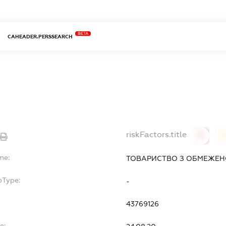
BETA
CAHEADER.PERSSEARCH
riskFactors.title
0
0
me:
ТОВАРИСТВО З ОБМЕЖЕНО
bType:
-
43769126
e: