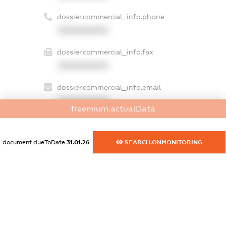
dossier.commercial_info.phone
XXXXXXXXXX
dossier.commercial_info.fax
XXXXXXXXXX
dossier.commercial_info.email
XXXXXXXXXX
freemium.actualData
dossier.commercial_info.website
XXXXXXXXXX
document.dueToDate
31.01.26
SEARCH.ONMONITORING
dossier.commercial_info.activity
XXXXXXXXXX
freemium.exampleText_1
freemium.exampleText_2