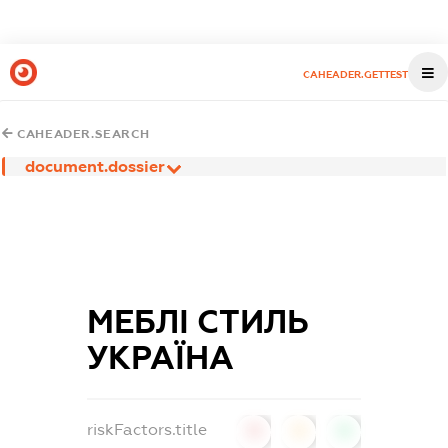
CAHEADER.GETTEST
CAHEADER.SEARCH
document.dossier
МЕБЛІ СТИЛЬ
УКРАЇНА
riskFactors.title
0
0
0