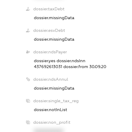
dossier.taxDebt
dossier.missingData
dossier.esvDebt
dossier.missingData
dossier.ndsPayer
dossier.yes
dossier.ndsInn
437692613031
dossier.from 30.09.20
dossier.ndsAnnul
dossier.missingData
dossier.single_tax_reg
dossier.notInList
dossier.non_profit
XXXXXXXXXX