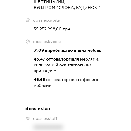
ШЕПТИЦЬКИЙ,
ВУЛ.ПРОМИСЛОВА, БУДИНОК 4
dossier.capital:
55 252 298,60 грн.
dossier.kveds:
31.09
виробництво інших меблів
46.47
оптова торгівля меблями,
килимами й освітлювальним
приладдям
46.65
оптова торгівля офісними
меблями
dossier.tax
dossier.staff
XXXXXXXXXX