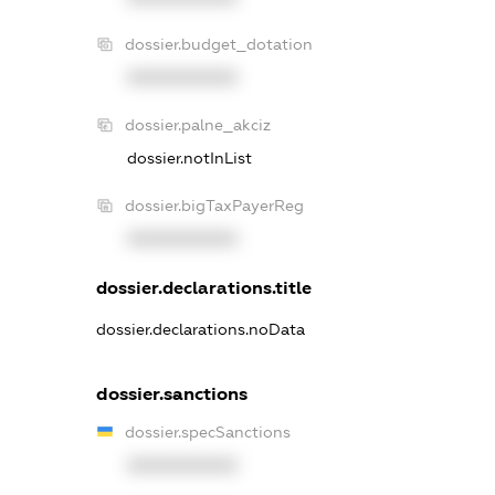
dossier.budget_dotation
XXXXXXXXXX
dossier.palne_akciz
dossier.notInList
dossier.bigTaxPayerReg
XXXXXXXXXX
dossier.declarations.title
dossier.declarations.noData
dossier.sanctions
dossier.specSanctions
XXXXXXXXXX