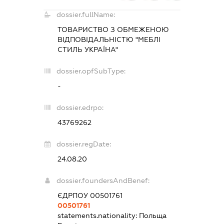
dossier.fullName:
ТОВАРИСТВО З ОБМЕЖЕНОЮ
ВІДПОВІДАЛЬНІСТЮ "МЕБЛІ
СТИЛЬ УКРАЇНА"
dossier.opfSubType:
-
dossier.edrpo:
43769262
dossier.regDate:
24.08.20
dossier.foundersAndBenef:
ЄДРПОУ 00501761
00501761
statements.nationality:
Польща