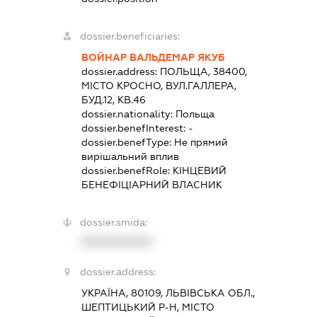
dossier.beneficiaries:
ВОЙНАР ВАЛЬДЕМАР ЯКУБ
dossier.address:
ПОЛЬЩА, 38400,
МІСТО КРОСНО, ВУЛ.ГАЛЛЕРА,
БУД.12, КВ.46
dossier.nationality:
Польща
dossier.benefInterest:
-
dossier.benefType:
Не прямий
вирішальний вплив
dossier.benefRole:
КІНЦЕВИЙ
БЕНЕФІЦІАРНИЙ ВЛАСНИК
dossier.smida:
XXXXXXXXXX
dossier.address:
УКРАЇНА, 80109, ЛЬВІВСЬКА ОБЛ.,
ШЕПТИЦЬКИЙ Р-Н, МІСТО