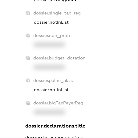
dossier.single_tax_reg
dossier.notInList
dossier.non_profit
XXXXXXXXXX
dossier.budget_dotation
XXXXXXXXXX
dossier.palne_akciz
dossier.notInList
dossier.bigTaxPayerReg
XXXXXXXXXX
dossier.declarations.title
dossier.declarations.noData