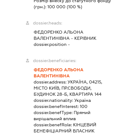
Розмір внеску до статутного фонду
(грн.):
100 000
(100 %)
dossier.heads:
ФЕДОРЕНКО АЛЬОНА
ВАЛЕНТИНІВНА
-
КЕРІВНИК
dossier.position -
dossier.beneficiaries:
ФЕДОРЕНКО АЛЬОНА
ВАЛЕНТИНІВНА
dossier.address:
УКРАЇНА, 04215,
МІСТО КИЇВ, ПР.СВОБОДИ,
БУДИНОК 28-Б, КВАРТИРА 144
dossier.nationality:
Україна
dossier.benefInterest:
100
dossier.benefType:
Прямий
вирішальний вплив
dossier.benefRole:
КІНЦЕВИЙ
БЕНЕФІЦІАРНИЙ ВЛАСНИК