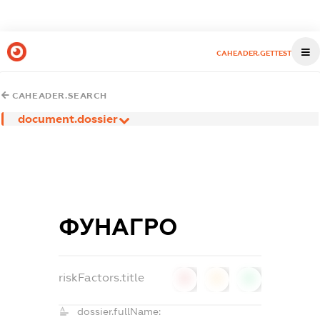
CAHEADER.GETTEST
CAHEADER.SEARCH
document.dossier
ФУНАГРО
riskFactors.title
0
0
0
dossier.fullName: