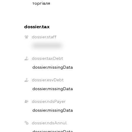
торгівля
dossier.tax
dossier.staff
XXXXXXXXXX
dossier.taxDebt
dossier.missingData
dossier.esvDebt
dossier.missingData
dossier.ndsPayer
dossier.missingData
dossier.ndsAnnul
dossier.missingData