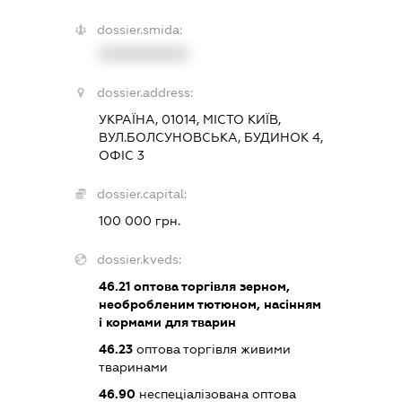
dossier.smida:
XXXXXXXXXX
dossier.address:
УКРАЇНА, 01014, МІСТО КИЇВ,
ВУЛ.БОЛСУНОВСЬКА, БУДИНОК 4,
ОФІС 3
dossier.capital:
100 000 грн.
dossier.kveds:
46.21
оптова торгівля зерном,
необробленим тютюном, насінням
і кормами для тварин
46.23
оптова торгівля живими
тваринами
46.90
неспеціалізована оптова