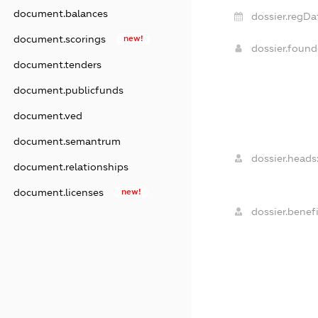
document.balances
dossier.regDa
document.scorings
new!
dossier.foun
document.tenders
document.publicfunds
document.ved
document.semantrum
dossier.heads
document.relationships
document.licenses
new!
dossier.benefi