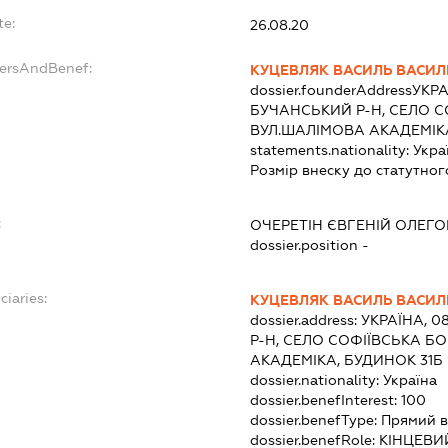
te:
26.08.20
dersAndBenef:
КУЦЕВЛЯК ВАСИЛЬ ВАСИ
dossier.founderAddress
УКРА
БУЧАНСЬКИЙ Р-Н, СЕЛО С
ВУЛ.ШАЛІМОВА АКАДЕМІКА
statements.nationality:
Укра
Розмір внеску до статутног
:
ОЧЕРЕТІН ЄВГЕНІЙ ОЛЕГ
dossier.position -
ciaries:
КУЦЕВЛЯК ВАСИЛЬ ВАСИ
dossier.address:
УКРАЇНА, 0
Р-Н, СЕЛО СОФІЇВСЬКА Б
АКАДЕМІКА, БУДИНОК 31Б
dossier.nationality:
Україна
dossier.benefInterest:
100
dossier.benefType:
Прямий в
dossier.benefRole:
КІНЦЕВИ