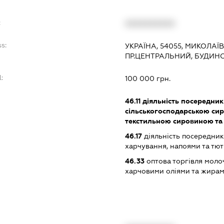
:
XXXXXXXXXX
s:
УКРАЇНА, 54055, МИКОЛАЇ
ПР.ЦЕНТРАЛЬНИЙ, БУДИНО
:
100 000 грн.
46.11
діяльність посередникі
сільськогосподарською си
текстильною сировиною та
46.17
діяльність посередник
харчування, напоями та т
46.33
оптова торгівля моло
харчовими оліями та жира