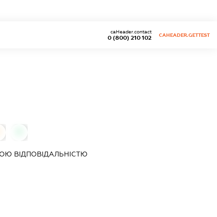
caHeader.contact
CAHEADER.GETTEST
0 (800) 210 102
0
0
ОЮ ВІДПОВІДАЛЬНІСТЮ