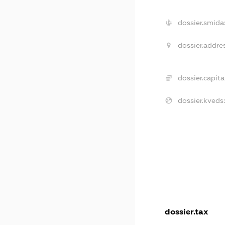
dossier.smida
dossier.addres
dossier.capital
dossier.kveds:
dossier.tax