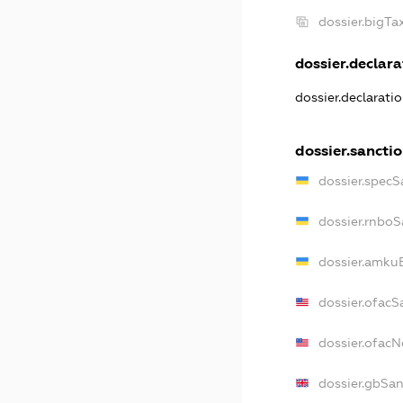
dossier.bigT
dossier.declarat
dossier.declarati
dossier.sancti
dossier.specS
dossier.rnboS
dossier.amkuB
dossier.ofacS
dossier.ofac
dossier.gbSan