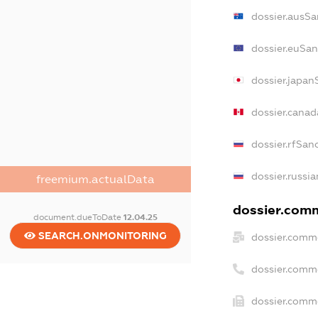
dossier.ausSa
dossier.euSan
dossier.japan
dossier.cana
dossier.rfSan
dossier.russia
freemium.actualData
dossier.comm
document.dueToDate
12.04.25
SEARCH.ONMONITORING
dossier.comme
dossier.comm
dossier.comme