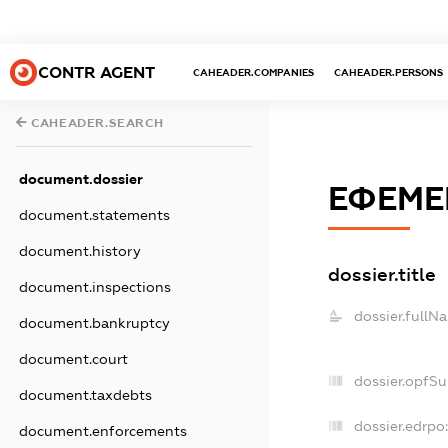
CONTR AGENT
CAHEADER.COMPANIES
CAHEADER.PERSONS
CAHEADER.SEARCH
document.dossier
ЕФЕМЕ
document.statements
document.history
dossier.title
document.inspections
dossier.fullN
document.bankruptcy
document.court
dossier.opfS
document.taxdebts
dossier.edrpo:
document.enforcements