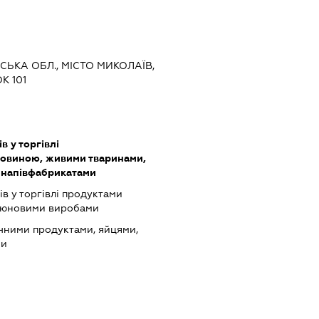
ВСЬКА ОБЛ., МІСТО МИКОЛАЇВ,
К 101
в у торгівлі
ровиною, живими тваринами,
 напівфабрикатами
ів у торгівлі продуктами
ютюновими виробами
чними продуктами, яйцями,
ми