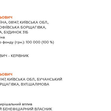
ЛЬОВИЧ
ЇНА, 08147, КИЇВСЬКА ОБЛ.,
ОФІЇВСЬКА БОРЩАГІВКА,
, БУДИНОК 31Б
їна
о фонду (грн.):
100 000
(100 %)
ОВИЧ
-
КЕРІВНИК
ЛЬОВИЧ
8147, КИЇВСЬКА ОБЛ., БУЧАНСЬКИЙ
ОРЩАГІВКА, ВУЛ.ШАЛІМОВА
ирішальний вплив
Й БЕНЕФІЦІАРНИЙ ВЛАСНИК