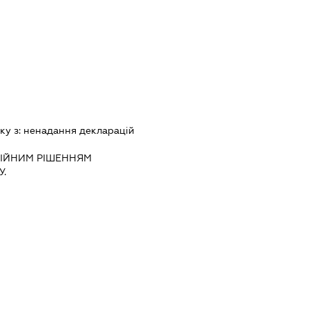
ку з:
ненадання декларацiй
IЙНИМ РIШЕННЯМ
.