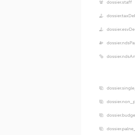
dossier.staff
dossier.taxDe
dossier.esvDe
dossier.ndsPa
dossier.ndsA
dossier.singl
dossier.non_p
dossier.budg
dossier.palne