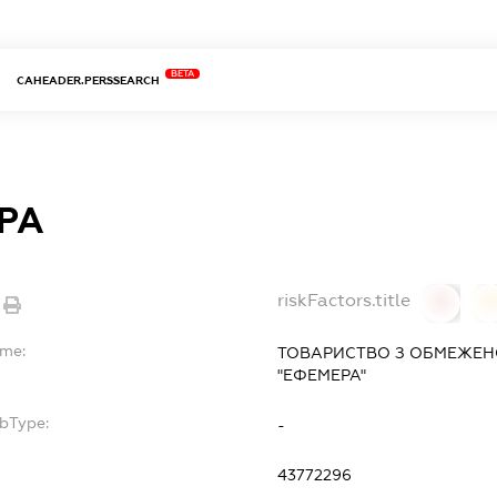
BETA
CAHEADER.PERSSEARCH
РА
riskFactors.title
0
ame:
ТОВАРИСТВО З ОБМЕЖЕН
"ЕФЕМЕРА"
ubType:
-
43772296