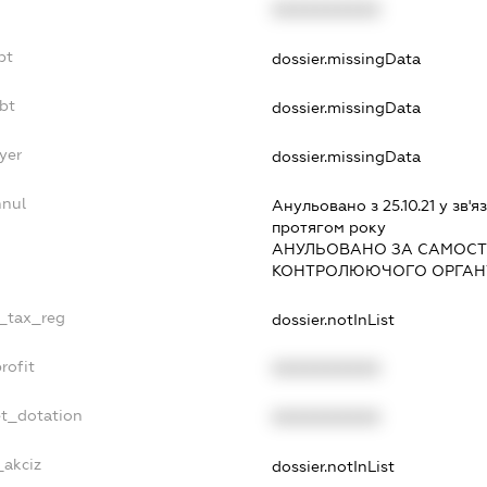
XXXXXXXXXX
bt
dossier.missingData
bt
dossier.missingData
yer
dossier.missingData
nnul
Анульовано з 25.10.21 у зв'яз
протягом року
АНУЛЬОВАНО ЗА САМОСТ
КОНТРОЛЮЮЧОГО ОРГАНУ
e_tax_reg
dossier.notInList
rofit
XXXXXXXXXX
et_dotation
XXXXXXXXXX
_akciz
dossier.notInList