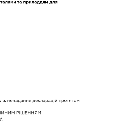
еталями та приладдям для
у з:
ненадання декларацiй протягом
IЙНИМ РIШЕННЯМ
.