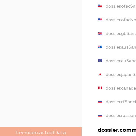
dossier.ofacSa
dossier.ofacN
dossier.gbSan
dossier.ausSan
dossier.euSanc
dossier.japanS
dossier.canad
dossier.rfSanc
dossier.russia
dossier.comme
freemium.actualData