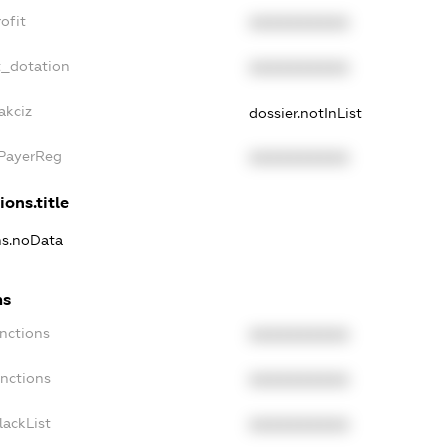
ofit
XXXXXXXXXX
t_dotation
XXXXXXXXXX
akciz
dossier.notInList
xPayerReg
XXXXXXXXXX
ions.title
ns.noData
ns
nctions
XXXXXXXXXX
anctions
XXXXXXXXXX
lackList
XXXXXXXXXX