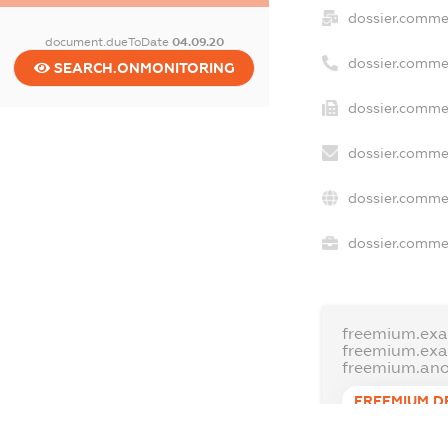
dossier.comme
document.dueToDate
04.09.20
dossier.comme
SEARCH.ONMONITORING
dossier.commer
dossier.commer
dossier.commer
dossier.commer
freemium.exa
freemium.ex
freemium.an
FREEMIUM.D