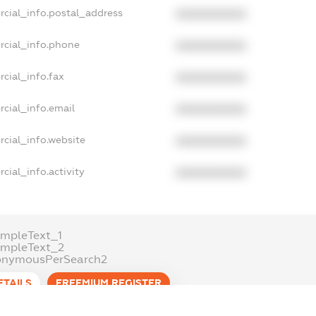
rcial_info.postal_address
XXXXXXXXXX
rcial_info.phone
XXXXXXXXXX
cial_info.fax
XXXXXXXXXX
cial_info.email
XXXXXXXXXX
cial_info.website
XXXXXXXXXX
cial_info.activity
XXXXXXXXXX
mpleText_1
ampleText_2
onymousPerSearch2
ETAILS
FREEMIUM.REGISTER