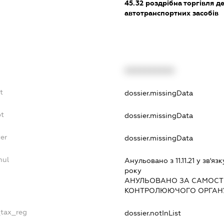
45.32
роздрібна торгівля д
автотранспортних засобів
XXXXXXXXXX
t
dossier.missingData
bt
dossier.missingData
er
dossier.missingData
nul
Анульовано з 11.11.21 у зв'язк
року
АНУЛЬОВАНО ЗА САМОСТ
КОНТРОЛЮЮЧОГО ОРГАНУ
_tax_reg
dossier.notInList