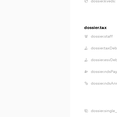
dossier.kveds:
dossier.tax
dossier.staff
dossier.taxDeb
dossier.esvDe
dossier.ndsPay
dossier.ndsAn
dossier.single