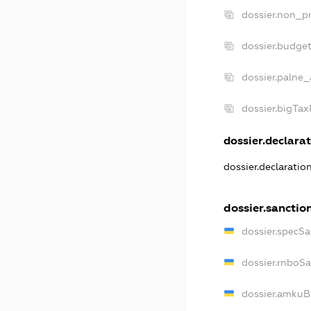
dossier.non_pr
dossier.budge
dossier.palne_
dossier.bigTa
dossier.declarat
dossier.declaratio
dossier.sanctio
dossier.specSa
dossier.rnboS
dossier.amkuB