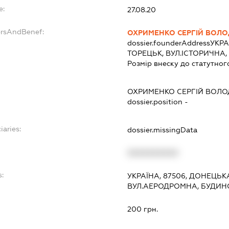
e:
27.08.20
ersAndBenef:
ОХРИМЕНКО СЕРГІЙ ВОЛ
dossier.founderAddress
УКРА
ТОРЕЦЬК, ВУЛ.ІСТОРИЧНА,
Розмір внеску до статутног
ОХРИМЕНКО СЕРГІЙ ВОЛ
dossier.position -
iaries:
dossier.missingData
XXXXXXXXXX
:
УКРАЇНА, 87506, ДОНЕЦЬК
ВУЛ.АЕРОДРОМНА, БУДИН
200 грн.