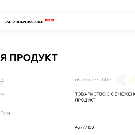
BETA
CAHEADER.PERSSEARCH
ІЯ ПРОДУКТ
riskFactors.title
0
0
me:
ТОВАРИСТВО З ОБМЕЖЕН
ПРОДУКТ
bType:
-
43777158