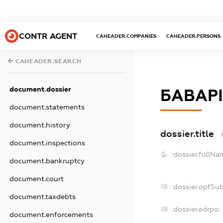
CONTR AGENT
CAHEADER.COMPANIES
CAHEADER.PERSONS
CAHEADER.SEARCH
document.dossier
БАВАР
document.statements
document.history
dossier.title
document.inspections
dossier.fullNa
document.bankruptcy
document.court
dossier.opfSu
document.taxdebts
dossier.edrpo:
document.enforcements