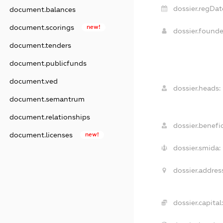
dossier.regDat
document.balances
document.scorings
new!
dossier.found
document.tenders
document.publicfunds
document.ved
dossier.heads:
document.semantrum
document.relationships
dossier.benefic
document.licenses
new!
dossier.smida:
dossier.address
dossier.capital: