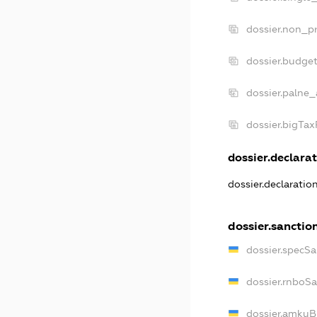
dossier.non_pr
dossier.budge
dossier.palne_
dossier.bigTa
dossier.declarat
dossier.declaratio
dossier.sanctio
dossier.specSa
dossier.rnboS
dossier.amkuB