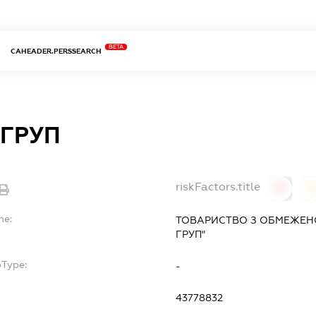
BETA
CAHEADER.PERSSEARCH
 ГРУП
riskFactors.title
0
0
me:
ТОВАРИСТВО З ОБМЕЖЕН
ГРУП"
bType:
-
43778832