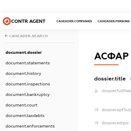
CONTR AGENT
CAHEADER.COMPANIES
CAHEADER.PERSONS
CAHEADER.SEARCH
document.dossier
АСФАР
document.statements
document.history
dossier.title
document.inspections
dossier.fullNa
document.bankruptcy
document.court
dossier.opfSu
document.taxdebts
dossier.edrpo:
document.enforcements