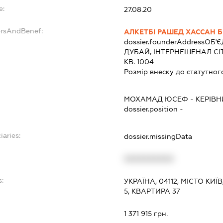
e:
27.08.20
ersAndBenef:
АЛКЕТБІ РАШЕД ХАССАН Б
dossier.founderAddress
ОБ'Є
ДУБАЙ, ІНТЕРНЕШЕНАЛ СІТ
КВ. 1004
Розмір внеску до статутног
МОХАМАД ЮСЕФ
-
КЕРІВН
dossier.position -
iaries:
dossier.missingData
XXXXXXXXXX
:
УКРАЇНА, 04112, МІСТО КИ
5, КВАРТИРА 37
1 371 915 грн.