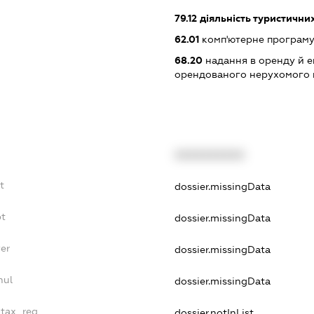
79.12
діяльність туристични
62.01
комп'ютерне програм
68.20
надання в оренду й е
орендованого нерухомого
XXXXXXXXXX
t
dossier.missingData
bt
dossier.missingData
er
dossier.missingData
nul
dossier.missingData
_tax_reg
dossier.notInList