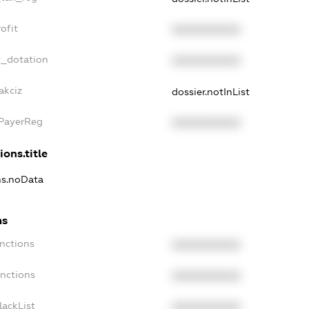
ofit
XXXXXXXXXX
t_dotation
XXXXXXXXXX
akciz
dossier.notInList
xPayerReg
XXXXXXXXXX
ions.title
ns.noData
ns
nctions
XXXXXXXXXX
anctions
XXXXXXXXXX
lackList
XXXXXXXXXX