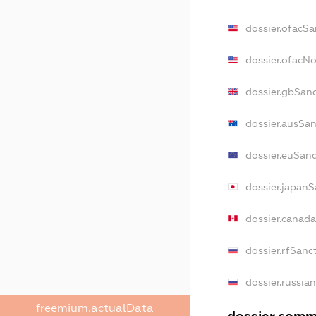
dossier.ofacSa
dossier.ofacN
dossier.gbSan
dossier.ausSan
dossier.euSanc
dossier.japanS
dossier.canad
dossier.rfSanc
dossier.russia
freemium.actualData
dossier.comme