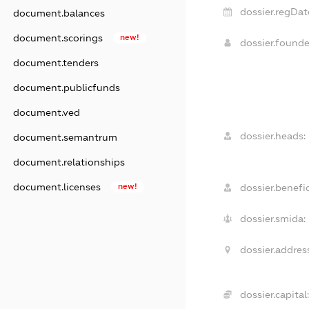
dossier.regDat
document.balances
document.scorings
new!
dossier.found
document.tenders
document.publicfunds
document.ved
dossier.heads:
document.semantrum
document.relationships
document.licenses
new!
dossier.benefic
dossier.smida:
dossier.address
dossier.capital: