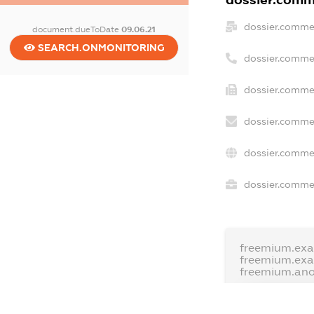
dossier.comme
document.dueToDate
09.06.21
SEARCH.ONMONITORING
dossier.comme
dossier.commer
dossier.commer
dossier.commer
dossier.commer
freemium.exa
freemium.ex
freemium.an
FREEMIUM.D