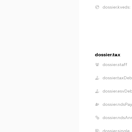
dossier.kveds:
dossier.tax
dossier.staff
dossier.taxDeb
dossier.esvDe
dossier.ndsPay
dossier.ndsAn
dossier.single