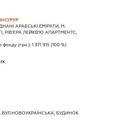
ІНСУРУР
ДНАНІ АРАБСЬКІ ЕМІРАТИ, М.
І, РІВ’ЄРА ЛЕЙКВ’Ю АПАРТМЕНТС,
о фонду (грн.):
1 371 915
(100 %)
ИК
ЇВ, ВУЛ.НОВОУКРАЇНСЬКА, БУДИНОК