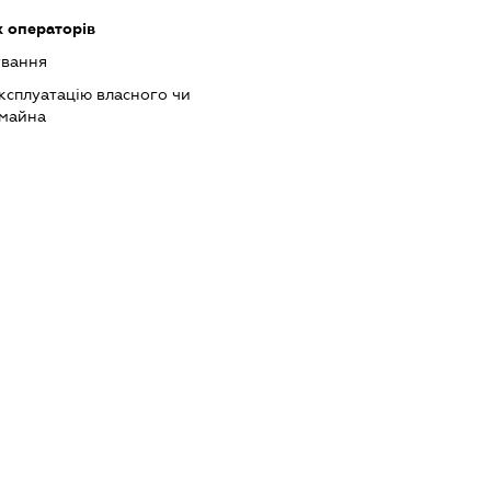
х операторів
ування
ксплуатацію власного чи
 майна