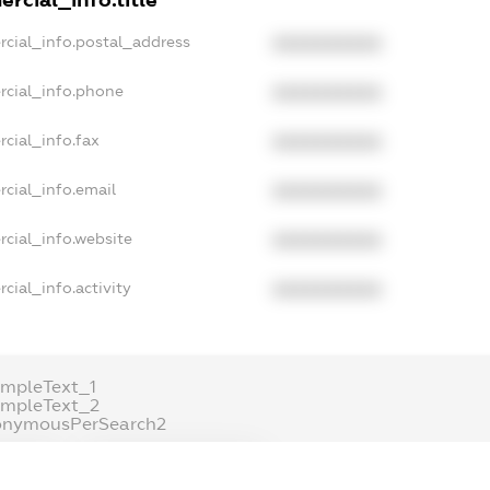
rcial_info.postal_address
XXXXXXXXXX
rcial_info.phone
XXXXXXXXXX
cial_info.fax
XXXXXXXXXX
cial_info.email
XXXXXXXXXX
cial_info.website
XXXXXXXXXX
cial_info.activity
XXXXXXXXXX
mpleText_1
ampleText_2
onymousPerSearch2
ETAILS
FREEMIUM.REGISTER