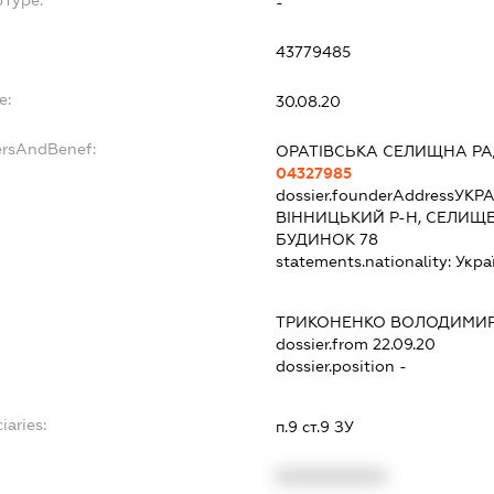
bType:
-
43779485
e:
30.08.20
ersAndBenef:
ОРАТІВСЬКА СЕЛИЩНА Р
04327985
dossier.founderAddress
УКРА
ВІННИЦЬКИЙ Р-Н, СЕЛИЩЕ 
БУДИНОК 78
statements.nationality:
Укра
ТРИКОНЕНКО ВОЛОДИМИР
dossier.from 22.09.20
dossier.position -
iaries:
п.9 ст.9 ЗУ
XXXXXXXXXX