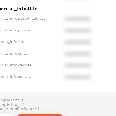
rcial_info.title
rcial_info.postal_address
XXXXXXXXXX
rcial_info.phone
XXXXXXXXXX
rcial_info.fax
XXXXXXXXXX
rcial_info.email
XXXXXXXXXX
rcial_info.website
XXXXXXXXXX
cial_info.activity
XXXXXXXXXX
ampleText_1
ampleText_2
onymousPerSearch2