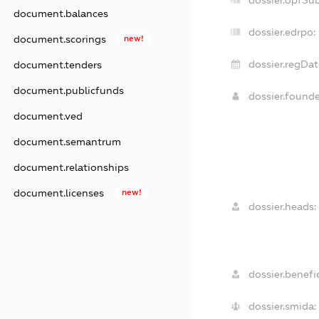
dossier.opfSu
document.balances
dossier.edrpo:
document.scorings
new!
dossier.regDat
document.tenders
document.publicfunds
dossier.found
document.ved
document.semantrum
document.relationships
document.licenses
new!
dossier.heads:
dossier.benefic
dossier.smida: