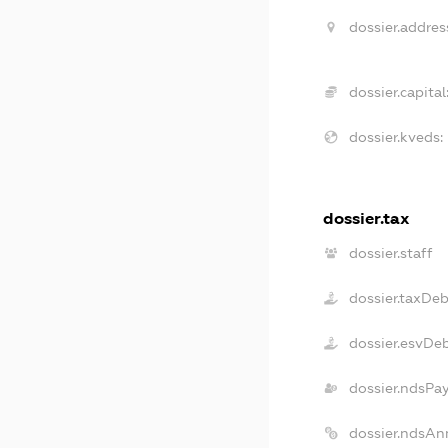
dossier.addres
dossier.capital
dossier.kveds:
dossier.tax
dossier.staff
dossier.taxDe
dossier.esvDe
dossier.ndsPa
dossier.ndsAn