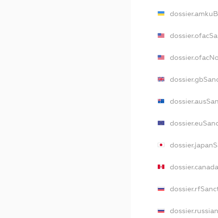
dossier.amkuB
dossier.ofacS
dossier.ofacN
dossier.gbSan
dossier.ausSa
dossier.euSan
dossier.japan
dossier.canad
dossier.rfSanc
dossier.russia