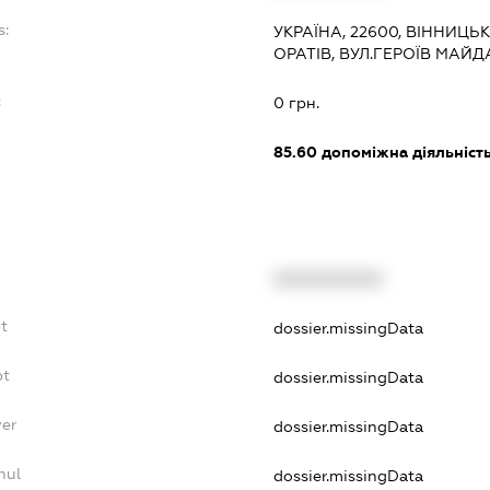
s:
УКРАЇНА, 22600, ВІННИЦЬ
ОРАТІВ, ВУЛ.ГЕРОЇВ МАЙД
:
0 грн.
85.60
допоміжна діяльність 
XXXXXXXXXX
bt
dossier.missingData
bt
dossier.missingData
yer
dossier.missingData
nul
dossier.missingData