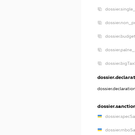
dossier.single
dossier.non_pr
dossier.budge
dossier.palne_
dossier.bigTa
dossier.declarat
dossier.declarati
dossier.sanctio
dossier.specS
dossier.rnboS