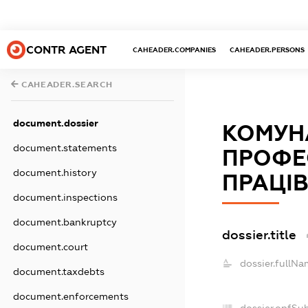
CONTR AGENT
CAHEADER.COMPANIES
CAHEADER.PERSONS
CAHEADER.SEARCH
document.dossier
КОМУН
document.statements
ПРОФЕ
document.history
ПРАЦІВ
document.inspections
document.bankruptcy
dossier.title
document.court
dossier.fullNa
document.taxdebts
document.enforcements