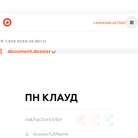
CAHEADER.GETTEST
CAHEADER.SEARCH
document.dossier
ПН КЛАУД
riskFactors.title
0
0
0
dossier.fullName: