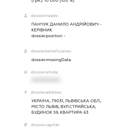
(грн.):
10 000
(100 %)
dossier.heads:
ПАНЧУК ДАНИЛО АНДРІЙОВИЧ
-
КЕРІВНИК
dossier.position -
dossier.beneficiaries:
dossier.missingData
dossier.smida:
XXXXXXXXXX
dossier.address:
УКРАЇНА, 79031, ЛЬВІВСЬКА ОБЛ.,
МІСТО ЛЬВІВ, ВУЛ.СТРИЙСЬКА,
БУДИНОК 59, КВАРТИРА 63
dossier.capital: