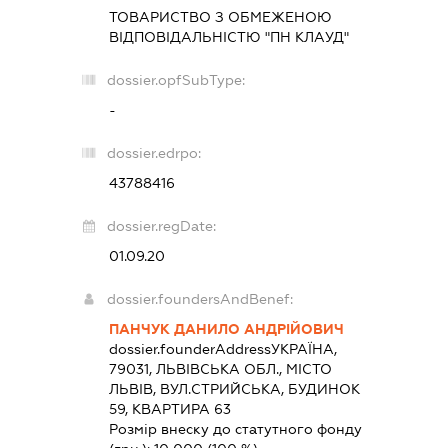
ТОВАРИСТВО З ОБМЕЖЕНОЮ
ВІДПОВІДАЛЬНІСТЮ "ПН КЛАУД"
dossier.opfSubType:
-
dossier.edrpo:
43788416
dossier.regDate:
01.09.20
dossier.foundersAndBenef:
ПАНЧУК ДАНИЛО АНДРІЙОВИЧ
dossier.founderAddress
УКРАЇНА,
79031, ЛЬВІВСЬКА ОБЛ., МІСТО
ЛЬВІВ, ВУЛ.СТРИЙСЬКА, БУДИНОК
59, КВАРТИРА 63
Розмір внеску до статутного фонду