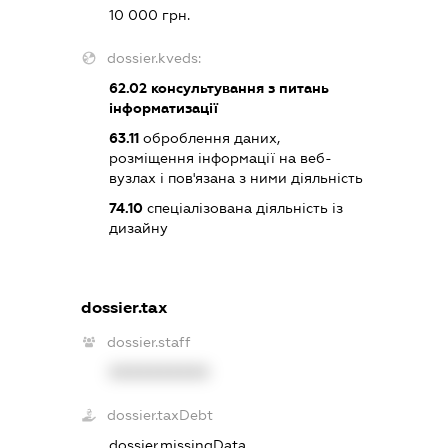
10 000 грн.
dossier.kveds:
62.02
консультування з питань
інформатизації
63.11
оброблення даних,
розміщення інформації на веб-
вузлах і пов'язана з ними діяльність
74.10
спеціалізована діяльність із
дизайну
dossier.tax
dossier.staff
XXXXXXXXXX
dossier.taxDebt
dossier.missingData