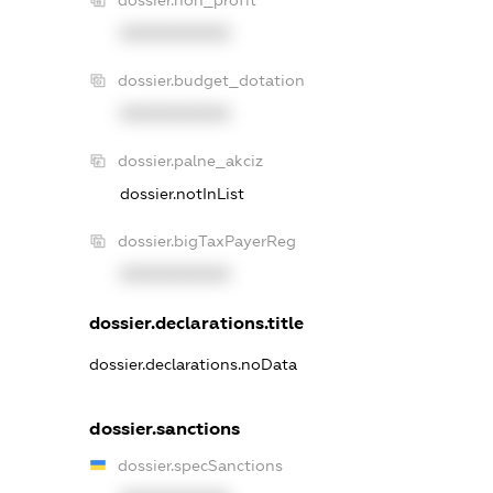
XXXXXXXXXX
dossier.budget_dotation
XXXXXXXXXX
dossier.palne_akciz
dossier.notInList
dossier.bigTaxPayerReg
XXXXXXXXXX
dossier.declarations.title
dossier.declarations.noData
dossier.sanctions
dossier.specSanctions