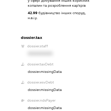
у сфері добування інших корисних
копалин та розроблення кар'єрів
42.99
будівництво інших споруд,
н.в.і.у.
dossier.tax
dossier.staff
XXXXXXXXXX
dossier.taxDebt
dossier.missingData
dossier.esvDebt
dossier.missingData
dossier.ndsPayer
dossier.missingData