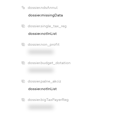
dossier.ndsAnnul
dossier.missingData
dossier.single_tax_reg
dossier.notInList
dossier.non_profit
XXXXXXXXXX
dossier.budget_dotation
XXXXXXXXXX
dossier.palne_akciz
dossier.notInList
dossier.bigTaxPayerReg
XXXXXXXXXX