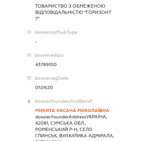
ТОВАРИСТВО З ОБМЕЖЕНОЮ
ВІДПОВІДАЛЬНІСТЮ "ГОРИЗОНТ
7"
dossier.opfSubType:
-
dossier.edrpo:
43789100
dossier.regDate:
01.09.20
dossier.foundersAndBenef:
МИКИТА ОКСАНА МИКОЛАЇВНА
dossier.founderAddress
УКРАЇНА,
42081, СУМСЬКА ОБЛ.,
РОМЕНСЬКИЙ Р-Н, СЕЛО
ГЛИНСЬК, ВУЛ.КУЛИКА АДМІРАЛА,