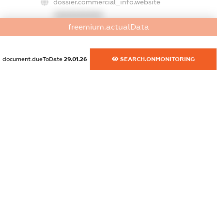
dossier.commercial_info.website
XXXXXXXXXX
freemium.actualData
dossier.commercial_info.activity
XXXXXXXXXX
document.dueToDate
29.01.26
SEARCH.ONMONITORING
freemium.exampleText_1
freemium.exampleText_2
freemium.anonymousPerSearch2
FREEMIUM.DETAILS
FREEMIUM.REGISTER