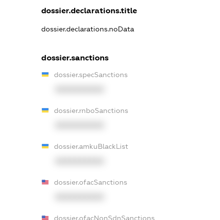
dossier.declarations.title
dossier.declarations.noData
dossier.sanctions
dossier.specSanctions
XXXXXXXXXX
dossier.rnboSanctions
XXXXXXXXXX
dossier.amkuBlackList
XXXXXXXXXX
dossier.ofacSanctions
XXXXXXXXXX
dossier.ofacNonSdnSanctions