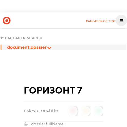
CAHEADER.GETTEST
CAHEADER.SEARCH
document.dossier
ГОРИЗОНТ 7
riskFactors.title
0
0
0
dossier.fullName: