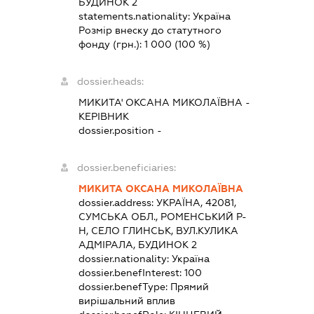
БУДИНОК 2
statements.nationality:
Україна
Розмір внеску до статутного
фонду (грн.):
1 000
(100 %)
dossier.heads:
МИКИТА' ОКСАНА МИКОЛАЇВНА
-
КЕРІВНИК
dossier.position -
dossier.beneficiaries:
МИКИТА ОКСАНА МИКОЛАЇВНА
dossier.address:
УКРАЇНА, 42081,
СУМСЬКА ОБЛ., РОМЕНСЬКИЙ Р-
Н, СЕЛО ГЛИНСЬК, ВУЛ.КУЛИКА
АДМІРАЛА, БУДИНОК 2
dossier.nationality:
Україна
dossier.benefInterest:
100
dossier.benefType:
Прямий
вирішальний вплив