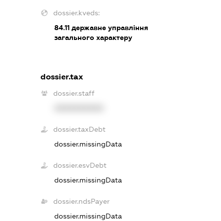
dossier.kveds:
84.11
державне управління
загального характеру
dossier.tax
dossier.staff
XXXXXXXXXX
dossier.taxDebt
dossier.missingData
dossier.esvDebt
dossier.missingData
dossier.ndsPayer
dossier.missingData