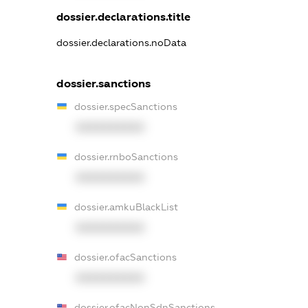
dossier.declarations.title
dossier.declarations.noData
dossier.sanctions
dossier.specSanctions
XXXXXXXXXX
dossier.rnboSanctions
XXXXXXXXXX
dossier.amkuBlackList
XXXXXXXXXX
dossier.ofacSanctions
XXXXXXXXXX
dossier.ofacNonSdnSanctions