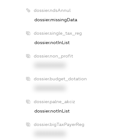
dossier.ndsAnnul
dossier.missingData
dossier.single_tax_reg
dossier.notInList
dossier.non_profit
XXXXXXXXXX
dossier.budget_dotation
XXXXXXXXXX
dossier.palne_akciz
dossier.notInList
dossier.bigTaxPayerReg
XXXXXXXXXX