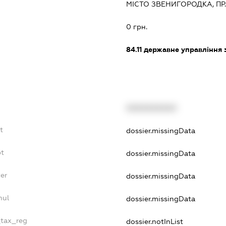
МІСТО ЗВЕНИГОРОДКА, ПР
:
0 грн.
84.11
державне управління 
XXXXXXXXXX
t
dossier.missingData
bt
dossier.missingData
yer
dossier.missingData
nul
dossier.missingData
_tax_reg
dossier.notInList