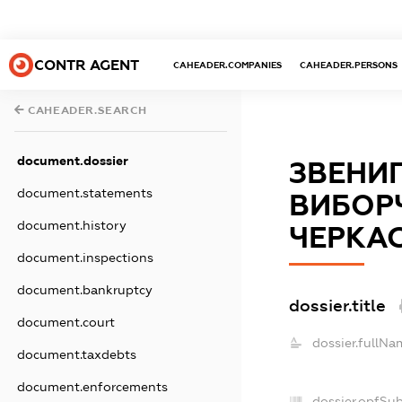
CONTR AGENT
CAHEADER.COMPANIES
CAHEADER.PERSONS
CAHEADER.SEARCH
document.dossier
ЗВЕНИ
document.statements
ВИБОР
document.history
ЧЕРКАС
document.inspections
document.bankruptcy
dossier.title
document.court
dossier.fullNa
document.taxdebts
document.enforcements
dossier.opfSu