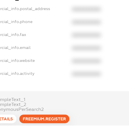
rcial_info.postal_address
XXXXXXXXXX
rcial_info.phone
XXXXXXXXXX
cial_info.fax
XXXXXXXXXX
cial_info.email
XXXXXXXXXX
rcial_info.website
XXXXXXXXXX
cial_info.activity
XXXXXXXXXX
ampleText_1
ampleText_2
onymousPerSearch2
ETAILS
FREEMIUM.REGISTER