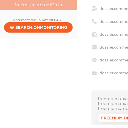
freemium.actualData
dossier.comme
document.dueToDate
18.04.25
dossier.comme
SEARCH.ONMONITORING
dossier.commer
dossier.commer
dossier.comme
dossier.commer
freemium.ex
freemium.ex
freemium.an
FREEMIUM.D