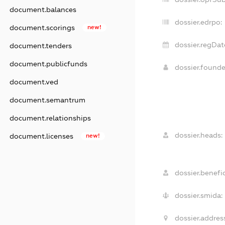
document.balances
dossier.edrpo:
document.scorings
new!
dossier.regDat
document.tenders
document.publicfunds
dossier.found
document.ved
document.semantrum
document.relationships
dossier.heads:
document.licenses
new!
dossier.benefic
dossier.smida:
dossier.addres