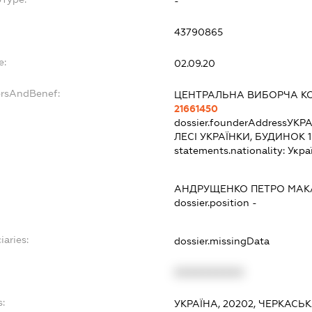
-
43790865
e:
02.09.20
ersAndBenef:
ЦЕНТРАЛЬНА ВИБОРЧА КО
21661450
dossier.founderAddress
УКРА
ЛЕСІ УКРАЇНКИ, БУДИНОК 1
statements.nationality:
Укра
АНДРУЩЕНКО ПЕТРО МАК
dossier.position -
iaries:
dossier.missingData
XXXXXXXXXX
s:
УКРАЇНА, 20202, ЧЕРКАСЬ