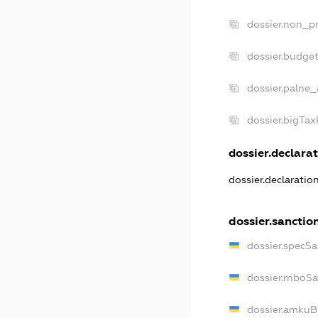
dossier.non_pr
dossier.budge
dossier.palne_
dossier.bigTa
dossier.declarat
dossier.declarati
dossier.sanctio
dossier.specS
dossier.rnboS
dossier.amkuB