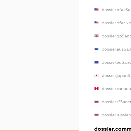
dossier.ofacSa
dossier.ofacN
dossier.gbSan
dossier.ausSa
dossier.euSan
dossier.japan
dossier.canad
dossier.rfSanc
dossier.russia
dossier.comme