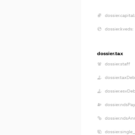
dossier.capital
dossier.kveds:
dossier.tax
dossier.staff
dossier.taxDeb
dossier.esvDe
dossier.ndsPa
dossier.ndsAn
dossier.single