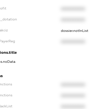
ofit
XXXXXXXXXX
t_dotation
XXXXXXXXXX
akciz
dossier.notInList
xPayerReg
XXXXXXXXXX
ions.title
ons.noData
ns
anctions
XXXXXXXXXX
anctions
XXXXXXXXXX
lackList
XXXXXXXXXX