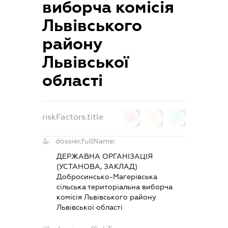
виборча комісія
Львівського
району
Львівської
області
riskFactors.title
0
0
0
dossier.fullName:
ДЕРЖАВНА ОРГАНІЗАЦІЯ
(УСТАНОВА, ЗАКЛАД)
Добросинсько-Магерівська
сільська територіальна виборча
комісія Львівського району
Львівської області