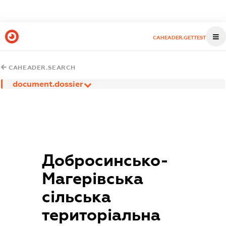
CAHEADER.GETTEST
CAHEADER.SEARCH
document.dossier
Добросинсько-
Магерівська
сільська
територіальна