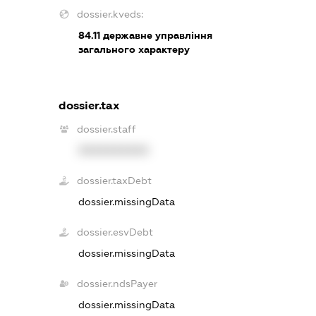
dossier.kveds:
84.11
державне управління
загального характеру
dossier.tax
dossier.staff
XXXXXXXXXX
dossier.taxDebt
dossier.missingData
dossier.esvDebt
dossier.missingData
dossier.ndsPayer
dossier.missingData