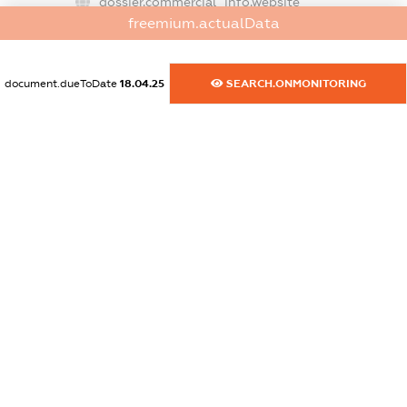
dossier.commercial_info.website
freemium.actualData
XXXXXXXXXX
dossier.commercial_info.activity
document.dueToDate
18.04.25
SEARCH.ONMONITORING
XXXXXXXXXX
freemium.exampleText_1
freemium.exampleText_2
freemium.anonymousPerSearch2
FREEMIUM.DETAILS
FREEMIUM.REGISTER