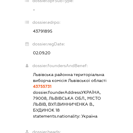
dossier.opfSubType:
-
dossier.edrpo:
43791895
dossier.regDate:
02.09.20
dossier.foundersAndBenef:
Львівська районна територіальна
виборча комісія Львівської області
43755731
dossier.founderAddress
УКРАЇНА,
79008, ЛЬВІВСЬКА ОБЛ., МІСТО
ЛЬВІВ, ВУЛ.ВИННИЧЕНКА В.,
БУДИНОК 18
statements.nationality:
Україна
dossier.heads: