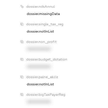
dossier.ndsAnnul
dossier.missingData
dossier.single_tax_reg
dossier.notInList
dossier.non_profit
XXXXXXXXXX
dossier.budget_dotation
XXXXXXXXXX
dossier.palne_akciz
dossier.notInList
dossier.bigTaxPayerReg
XXXXXXXXXX