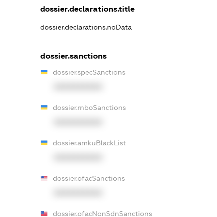
dossier.declarations.title
dossier.declarations.noData
dossier.sanctions
dossier.specSanctions
XXXXXXXXXX
dossier.rnboSanctions
XXXXXXXXXX
dossier.amkuBlackList
XXXXXXXXXX
dossier.ofacSanctions
XXXXXXXXXX
dossier.ofacNonSdnSanctions