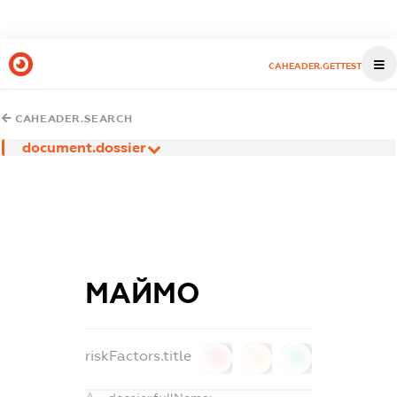
CAHEADER.GETTEST
CAHEADER.SEARCH
document.dossier
МАЙМО
riskFactors.title
0
0
0