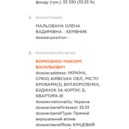
фонду (грн.):
33 330
(33.33 %)
dossier.heads:
МАЛЬОВАНА ОЛЕНА
ВАДИМІВНА
-
КЕРІВНИК
dossier.position -
dossier.beneficiaries:
БОРИСЕНКО МАКСИМ
ВАСИЛЬОВИЧ
dossier.address:
УКРАЇНА,
07400, КИЇВСЬКА ОБЛ., МІСТО
БРОВАРИ(З), ВУЛ.КОРОЛЕНКА,
БУДИНОК 54, КОРПУС Б,
КВАРТИРА 81
dossier.nationality:
Україна
dossier.benefInterest:
33.33
dossier.benefType:
Прямий
вирішальний вплив
dossier.benefRole:
КІНЦЕВИЙ