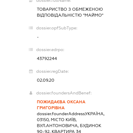
dossier.fullName:
ТОВАРИСТВО З ОБМЕЖЕНОЮ
ВІДПОВІДАЛЬНІСТЮ "МАЙМО"
dossier.opfSubType:
-
dossier.edrpo:
43792244
dossier.regDate:
02.09.20
dossier.foundersAndBenef:
ПОЖИДАЄВА ОКСАНА
ГРИГОРІВНА
dossier.founderAddress
УКРАЇНА,
03150, МІСТО КИЇВ,
ВУЛ.АНТОНОВИЧА, БУДИНОК
90-92, КВАРТИРА 34