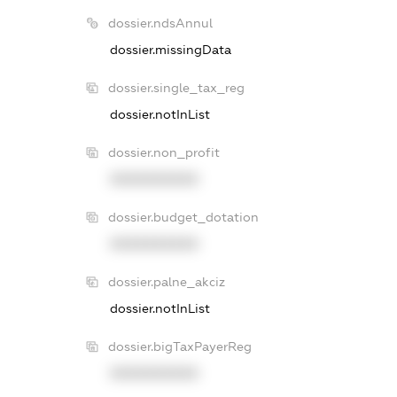
dossier.ndsAnnul
dossier.missingData
dossier.single_tax_reg
dossier.notInList
dossier.non_profit
XXXXXXXXXX
dossier.budget_dotation
XXXXXXXXXX
dossier.palne_akciz
dossier.notInList
dossier.bigTaxPayerReg
XXXXXXXXXX