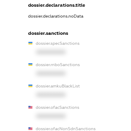
dossier.declarations.title
dossier.declarations.noData
dossier.sanctions
dossier.specSanctions
XXXXXXXXXX
dossier.rnboSanctions
XXXXXXXXXX
dossier.amkuBlackList
XXXXXXXXXX
dossier.ofacSanctions
XXXXXXXXXX
dossier.ofacNonSdnSanctions