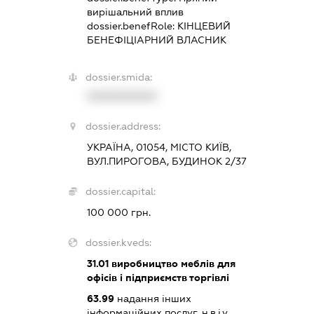
вирішальний вплив
dossier.benefRole:
КІНЦЕВИЙ
БЕНЕФІЦІАРНИЙ ВЛАСНИК
dossier.smida:
XXXXXXXXXX
dossier.address:
УКРАЇНА, 01054, МІСТО КИЇВ,
ВУЛ.ПИРОГОВА, БУДИНОК 2/37
dossier.capital:
100 000 грн.
dossier.kveds:
31.01
виробництво меблів для
офісів і підприємств торгівлі
63.99
надання інших
інформаційних послуг, н.в.і.у.