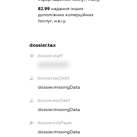
82.99
надання інших
допоміжних комерційних
послуг, н.в.і.у.
dossier.tax
dossier.staff
XXXXXXXXXX
dossier.taxDebt
dossier.missingData
dossier.esvDebt
dossier.missingData
dossier.ndsPayer
dossier.missingData