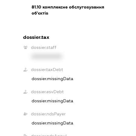
81.10
комплексне обслуговування
об'єктів
dossier.tax
dossier.staff
XXXXXXXXXX
dossier.taxDebt
dossier.missingData
dossier.esvDebt
dossier.missingData
dossier.ndsPayer
dossier.missingData