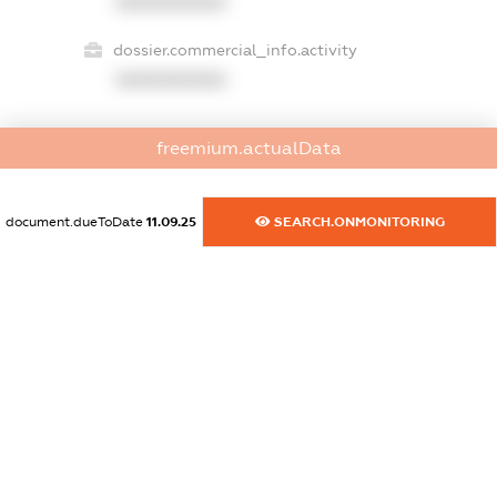
XXXXXXXXXX
dossier.commercial_info.activity
XXXXXXXXXX
freemium.actualData
freemium.exampleText_1
freemium.exampleText_2
freemium.anonymousPerSearch2
document.dueToDate
11.09.25
SEARCH.ONMONITORING
FREEMIUM.DETAILS
FREEMIUM.REGISTER