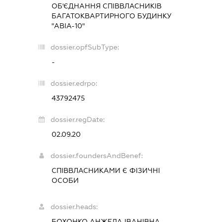
ОБ'ЄДНАННЯ СПІВВЛАСНИКІВ
БАГАТОКВАРТИРНОГО БУДИНКУ
"АВІА-10"
dossier.opfSubType:
-
dossier.edrpo:
43792475
dossier.regDate:
02.09.20
dossier.foundersAndBenef:
СПІВВЛАСНИКАМИ Є ФІЗИЧНІ
ОСОБИ
dossier.heads:
БОХОНКО АНЖЕЛА ІВАНІВНА
-