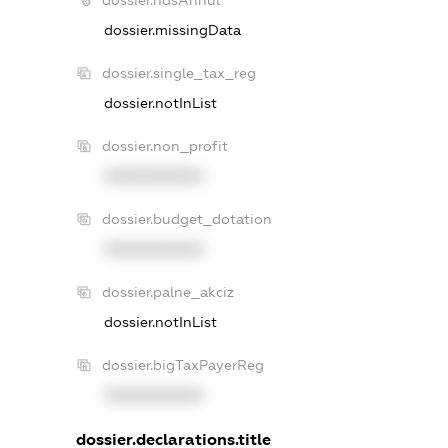
dossier.ndsAnnul
dossier.missingData
dossier.single_tax_reg
dossier.notInList
dossier.non_profit
XXXXXXXXXX
dossier.budget_dotation
XXXXXXXXXX
dossier.palne_akciz
dossier.notInList
dossier.bigTaxPayerReg
XXXXXXXXXX
dossier.declarations.title