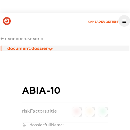
CAHEADER.GETTEST
CAHEADER.SEARCH
document.dossier
АВІА-10
riskFactors.title
0
0
0
dossier.fullName: