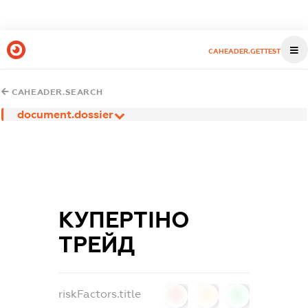
CAHEADER.GETTEST
CAHEADER.SEARCH
document.dossier
КУПЕРТІНО
ТРЕЙД
riskFactors.title
0
0
0