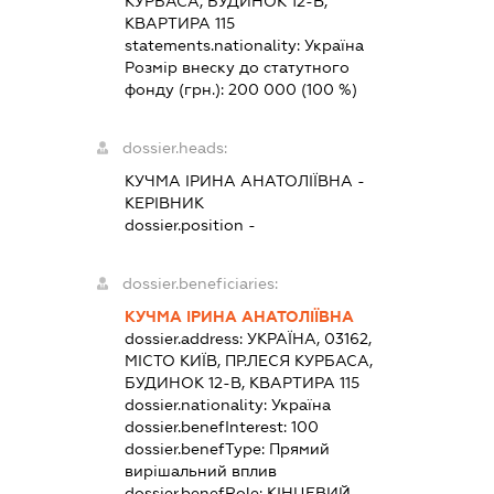
КУРБАСА, БУДИНОК 12-В,
КВАРТИРА 115
statements.nationality:
Україна
Розмір внеску до статутного
фонду (грн.):
200 000
(100 %)
dossier.heads:
КУЧМА ІРИНА АНАТОЛІЇВНА
-
КЕРІВНИК
dossier.position -
dossier.beneficiaries:
КУЧМА ІРИНА АНАТОЛІЇВНА
dossier.address:
УКРАЇНА, 03162,
МІСТО КИЇВ, ПР.ЛЕСЯ КУРБАСА,
БУДИНОК 12-В, КВАРТИРА 115
dossier.nationality:
Україна
dossier.benefInterest:
100
dossier.benefType:
Прямий
вирішальний вплив
dossier.benefRole:
КІНЦЕВИЙ