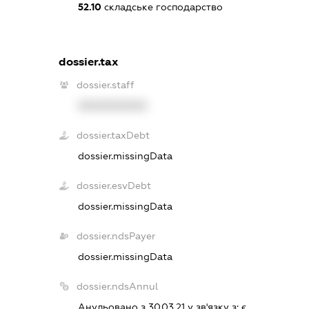
52.10
складське господарство
dossier.tax
dossier.staff
XXXXXXXXXX
dossier.taxDebt
dossier.missingData
dossier.esvDebt
dossier.missingData
dossier.ndsPayer
dossier.missingData
dossier.ndsAnnul
Анульовано з 30.03.21 у зв'язку з:
є