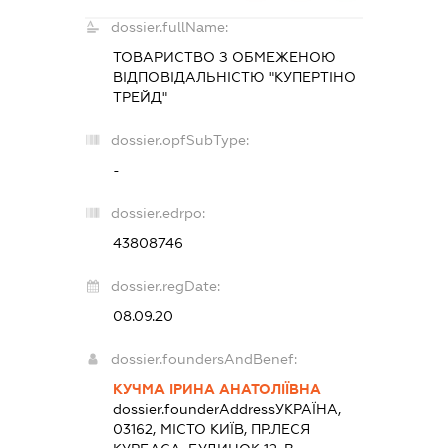
dossier.fullName:
ТОВАРИСТВО З ОБМЕЖЕНОЮ
ВІДПОВІДАЛЬНІСТЮ "КУПЕРТІНО
ТРЕЙД"
dossier.opfSubType:
-
dossier.edrpo:
43808746
dossier.regDate:
08.09.20
dossier.foundersAndBenef:
КУЧМА ІРИНА АНАТОЛІЇВНА
dossier.founderAddress
УКРАЇНА,
03162, МІСТО КИЇВ, ПР.ЛЕСЯ