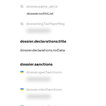
dossier.palne_akciz
dossier.notInList
dossier.bigTaxPayerReg
XXXXXXXXXX
dossier.declarations.title
dossier.declarations.noData
dossier.sanctions
dossier.specSanctions
XXXXXXXXXX
dossier.rnboSanctions
XXXXXXXXXX