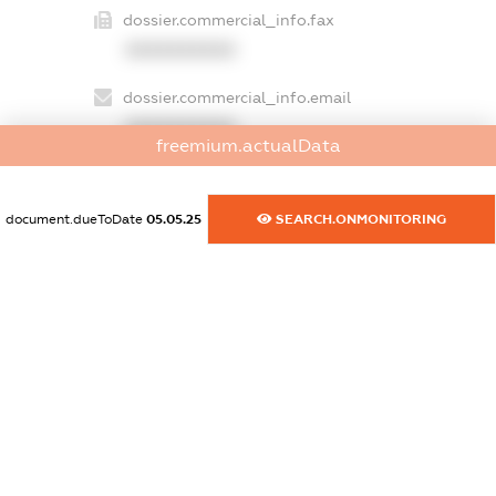
dossier.commercial_info.fax
XXXXXXXXXX
dossier.commercial_info.email
XXXXXXXXXX
freemium.actualData
dossier.commercial_info.website
XXXXXXXXXX
document.dueToDate
05.05.25
SEARCH.ONMONITORING
dossier.commercial_info.activity
XXXXXXXXXX
freemium.exampleText_1
freemium.exampleText_2
freemium.anonymousPerSearch2
FREEMIUM.DETAILS
FREEMIUM.REGISTER