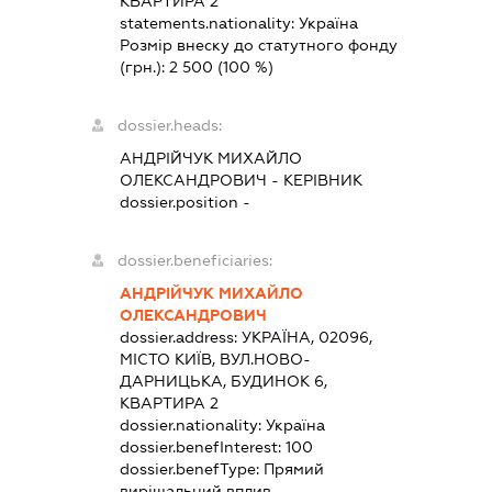
КВАРТИРА 2
statements.nationality:
Україна
Розмір внеску до статутного фонду
(грн.):
2 500
(100 %)
dossier.heads:
АНДРІЙЧУК МИХАЙЛО
ОЛЕКСАНДРОВИЧ
-
КЕРІВНИК
dossier.position -
dossier.beneficiaries:
АНДРІЙЧУК МИХАЙЛО
ОЛЕКСАНДРОВИЧ
dossier.address:
УКРАЇНА, 02096,
МІСТО КИЇВ, ВУЛ.НОВО-
ДАРНИЦЬКА, БУДИНОК 6,
КВАРТИРА 2
dossier.nationality:
Україна
dossier.benefInterest:
100
dossier.benefType:
Прямий
вирішальний вплив