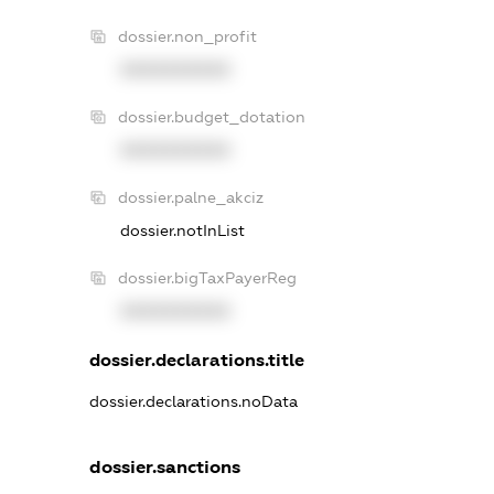
dossier.non_profit
XXXXXXXXXX
dossier.budget_dotation
XXXXXXXXXX
dossier.palne_akciz
dossier.notInList
dossier.bigTaxPayerReg
XXXXXXXXXX
dossier.declarations.title
dossier.declarations.noData
dossier.sanctions