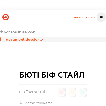
CAHEADER.GETTEST
CAHEADER.SEARCH
document.dossier
БЮТІ БІФ СТАЙЛ
riskFactors.title
0
0
0
dossier.fullName: