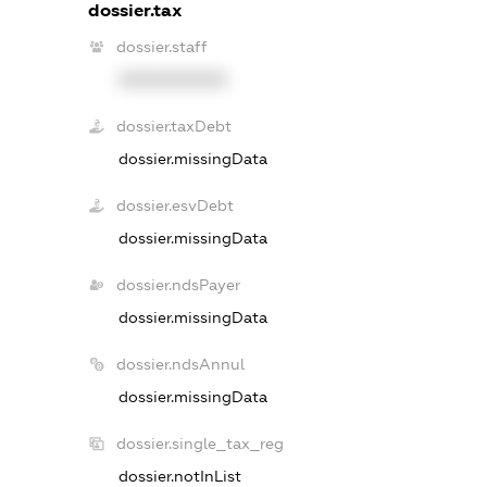
dossier.tax
dossier.staff
XXXXXXXXXX
dossier.taxDebt
dossier.missingData
dossier.esvDebt
dossier.missingData
dossier.ndsPayer
dossier.missingData
dossier.ndsAnnul
dossier.missingData
dossier.single_tax_reg
dossier.notInList