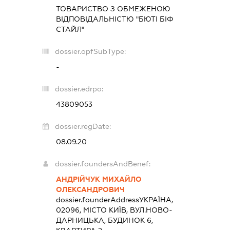
ТОВАРИСТВО З ОБМЕЖЕНОЮ
ВІДПОВІДАЛЬНІСТЮ "БЮТІ БІФ
СТАЙЛ"
dossier.opfSubType:
-
dossier.edrpo:
43809053
dossier.regDate:
08.09.20
dossier.foundersAndBenef:
АНДРІЙЧУК МИХАЙЛО
ОЛЕКСАНДРОВИЧ
dossier.founderAddress
УКРАЇНА,
02096, МІСТО КИЇВ, ВУЛ.НОВО-
ДАРНИЦЬКА, БУДИНОК 6,