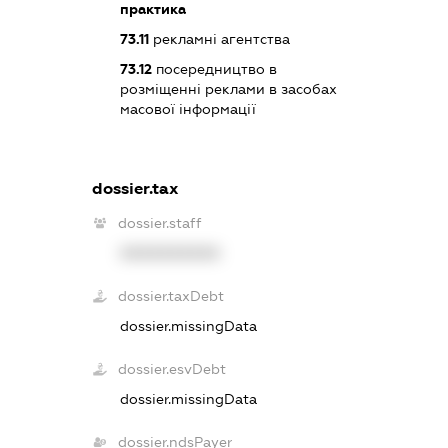
практика
73.11
рекламні агентства
73.12
посередництво в
розміщенні реклами в засобах
масової інформації
dossier.tax
dossier.staff
XXXXXXXXXX
dossier.taxDebt
dossier.missingData
dossier.esvDebt
dossier.missingData
dossier.ndsPayer