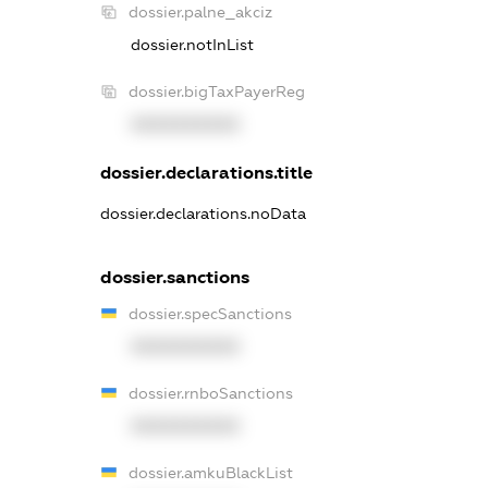
dossier.palne_akciz
dossier.notInList
dossier.bigTaxPayerReg
XXXXXXXXXX
dossier.declarations.title
dossier.declarations.noData
dossier.sanctions
dossier.specSanctions
XXXXXXXXXX
dossier.rnboSanctions
XXXXXXXXXX
dossier.amkuBlackList