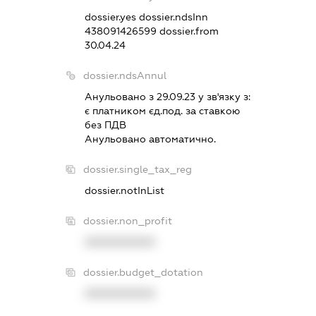
dossier.yes
dossier.ndsInn
438091426599
dossier.from
30.04.24
dossier.ndsAnnul
Анульовано з 29.09.23 у зв'язку з:
є платником єд.под. за ставкою
без ПДВ
Анульовано автоматично.
dossier.single_tax_reg
dossier.notInList
dossier.non_profit
XXXXXXXXXX
dossier.budget_dotation
XXXXXXXXXX