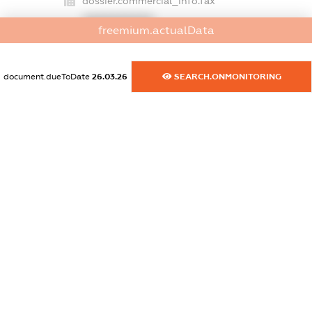
dossier.commercial_info.fax
XXXXXXXXXX
freemium.actualData
dossier.commercial_info.email
XXXXXXXXXX
document.dueToDate
26.03.26
SEARCH.ONMONITORING
dossier.commercial_info.website
XXXXXXXXXX
dossier.commercial_info.activity
XXXXXXXXXX
freemium.exampleText_1
freemium.exampleText_2
freemium.anonymousPerSearch2
FREEMIUM.DETAILS
FREEMIUM.REGISTER