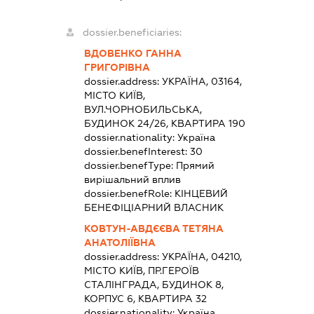
dossier.beneficiaries:
ВДОВЕНКО ГАННА
ГРИГОРІВНА
dossier.address:
УКРАЇНА, 03164,
МІСТО КИЇВ,
ВУЛ.ЧОРНОБИЛЬСЬКА,
БУДИНОК 24/26, КВАРТИРА 190
dossier.nationality:
Україна
dossier.benefInterest:
30
dossier.benefType:
Прямий
вирішальний вплив
dossier.benefRole:
КІНЦЕВИЙ
БЕНЕФІЦІАРНИЙ ВЛАСНИК
КОВТУН-АВДЄЄВА ТЕТЯНА
АНАТОЛІЇВНА
dossier.address:
УКРАЇНА, 04210,
МІСТО КИЇВ, ПР.ГЕРОЇВ
СТАЛІНГРАДА, БУДИНОК 8,
КОРПУС 6, КВАРТИРА 32
dossier.nationality:
Україна