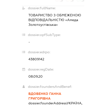
dossier.fullName:
ТОВАРИСТВО З ОБМЕЖЕНОЮ
ВІДПОВІДАЛЬНІСТЮ «Амеда
Золотоустівська»
dossier.opfSubType:
-
dossier.edrpo:
43809142
dossier.regDate:
08.09.20
dossier.foundersAndBenef:
ВДОВЕНКО ГАННА
ГРИГОРІВНА
dossier.founderAddress
УКРАЇНА,