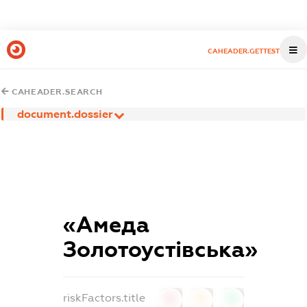
CAHEADER.GETTEST
CAHEADER.SEARCH
document.dossier
«Амеда
Золотоустівська»
riskFactors.title
0
0
0