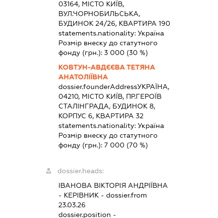
03164, МІСТО КИЇВ,
ВУЛ.ЧОРНОБИЛЬСЬКА,
БУДИНОК 24/26, КВАРТИРА 190
statements.nationality:
Україна
Розмір внеску до статутного
фонду (грн.):
3 000
(30 %)
КОВТУН-АВДЄЄВА ТЕТЯНА
АНАТОЛІЇВНА
dossier.founderAddress
УКРАЇНА,
04210, МІСТО КИЇВ, ПР.ГЕРОЇВ
СТАЛІНГРАДА, БУДИНОК 8,
КОРПУС 6, КВАРТИРА 32
statements.nationality:
Україна
Розмір внеску до статутного
фонду (грн.):
7 000
(70 %)
dossier.heads:
ІВАНОВА ВІКТОРІЯ АНДРІЇВНА
-
КЕРІВНИК
- dossier.from
23.03.26
dossier.position -