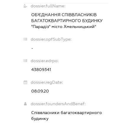
dossier.fullName:
ОБ'ЄДНАННЯ СПІВВЛАСНИКІВ
БАГАТОКВАРТИРНОГО БУДИНКУ
"Парадіз" місто Хмельницький"
dossier.opfSubType:
-
dossier.edrpo:
43809341
dossier.regDate:
08.09.20
dossier.foundersAndBenef:
Співвласники багатоквартирного
будинку