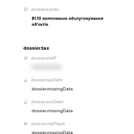
dossier.kveds:
81.10
комплексне обслуговування
об'єктів
dossier.tax
dossier.staff
XXXXXXXXXX
dossier.taxDebt
dossier.missingData
dossier.esvDebt
dossier.missingData
dossier.ndsPayer
dossier.missingData