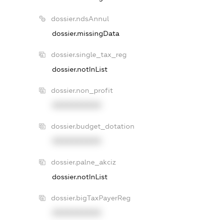
dossier.ndsAnnul
dossier.missingData
dossier.single_tax_reg
dossier.notInList
dossier.non_profit
XXXXXXXXXX
dossier.budget_dotation
XXXXXXXXXX
dossier.palne_akciz
dossier.notInList
dossier.bigTaxPayerReg
XXXXXXXXXX