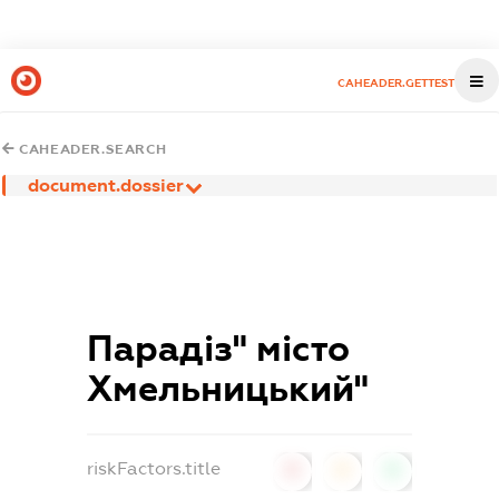
CAHEADER.GETTEST
CAHEADER.SEARCH
document.dossier
Парадіз" місто
Хмельницький"
riskFactors.title
0
0
0