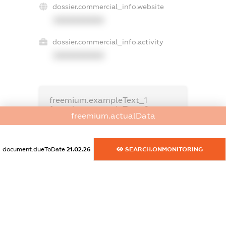
dossier.commercial_info.website
XXXXXXXXXX
dossier.commercial_info.activity
XXXXXXXXXX
freemium.exampleText_1
freemium.exampleText_2
freemium.actualData
freemium.anonymousPerSearch2
FREEMIUM.DETAILS
FREEMIUM.REGISTER
document.dueToDate
21.02.26
SEARCH.ONMONITORING