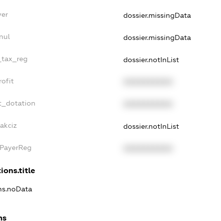
yer
dossier.missingData
nul
dossier.missingData
e_tax_reg
dossier.notInList
rofit
XXXXXXXXXX
t_dotation
XXXXXXXXXX
akciz
dossier.notInList
xPayerReg
XXXXXXXXXX
ions.title
ons.noData
ns