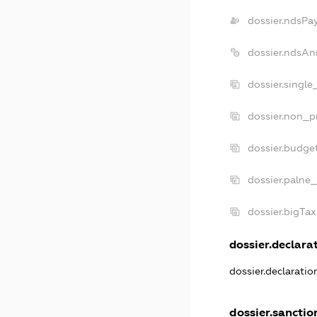
dossier.ndsPa
dossier.ndsAn
dossier.singl
dossier.non_p
dossier.budge
dossier.palne_
dossier.bigTa
dossier.declarat
dossier.declarati
dossier.sanctio