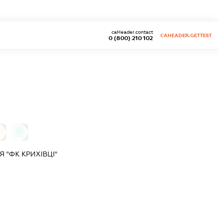
caHeader.contact
CAHEADER.GETTEST
0 (800) 210 102
0
 "ФК КРИХІВЦІ"