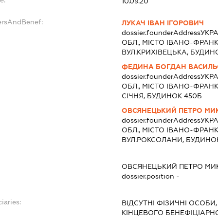
10.09.20
ersAndBenef:
ЛУКАЧ ІВАН ІГОРОВИЧ
dossier.founderAddress
УКРА
ОБЛ., МІСТО ІВАНО-ФРАНКІ
ВУЛ.КРИХІВЕЦЬКА, БУДИН
ФЕДИНА БОГДАН ВАСИЛ
dossier.founderAddress
УКРА
ОБЛ., МІСТО ІВАНО-ФРАНКІ
СІЧНЯ, БУДИНОК 450Б
ОВСЯНЕЦЬКИЙ ПЕТРО М
dossier.founderAddress
УКРА
ОБЛ., МІСТО ІВАНО-ФРАНКІ
ВУЛ.РОКСОЛАНИ, БУДИНОК
ОВСЯНЕЦЬКИЙ ПЕТРО М
dossier.position -
iaries:
ВІДСУТНІ ФІЗИЧНІ ОСОБИ,
КІНЦЕВОГО БЕНЕФІЦІАР