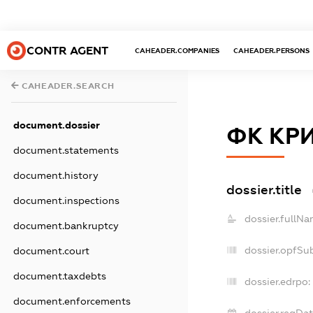
CONTR AGENT
CAHEADER.COMPANIES
CAHEADER.PERSONS
CAHEADER.SEARCH
document.dossier
ФК КРИ
document.statements
document.history
dossier.title
document.inspections
dossier.fullNa
document.bankruptcy
dossier.opfSu
document.court
document.taxdebts
dossier.edrpo:
document.enforcements
dossier.regDat