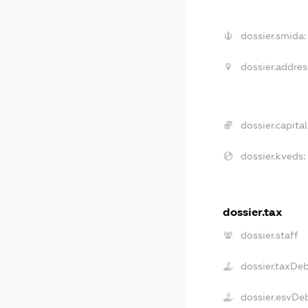
dossier.smida:
dossier.addres
dossier.capital
dossier.kveds:
dossier.tax
dossier.staff
dossier.taxDe
dossier.esvDe