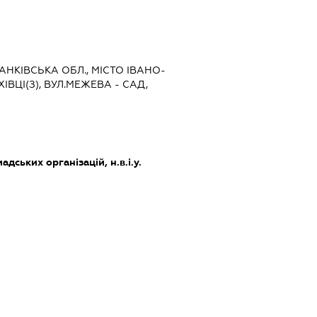
РАНКІВСЬКА ОБЛ., МІСТО ІВАНО-
ІВЦІ(З), ВУЛ.МЕЖЕВА - САД,
дських організацій, н.в.і.у.