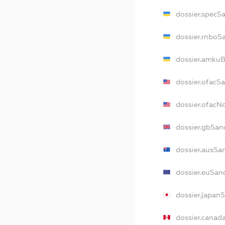
dossier.specS
dossier.rnboS
dossier.amkuB
dossier.ofacS
dossier.ofac
dossier.gbSan
dossier.ausSa
dossier.euSan
dossier.japan
dossier.canad