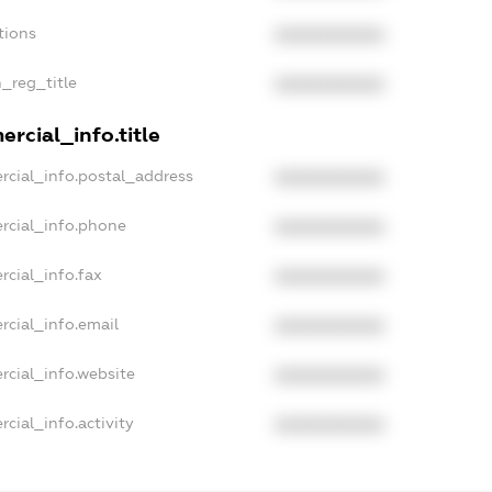
tions
XXXXXXXXXX
n_reg_title
XXXXXXXXXX
rcial_info.title
rcial_info.postal_address
XXXXXXXXXX
rcial_info.phone
XXXXXXXXXX
rcial_info.fax
XXXXXXXXXX
rcial_info.email
XXXXXXXXXX
rcial_info.website
XXXXXXXXXX
cial_info.activity
XXXXXXXXXX