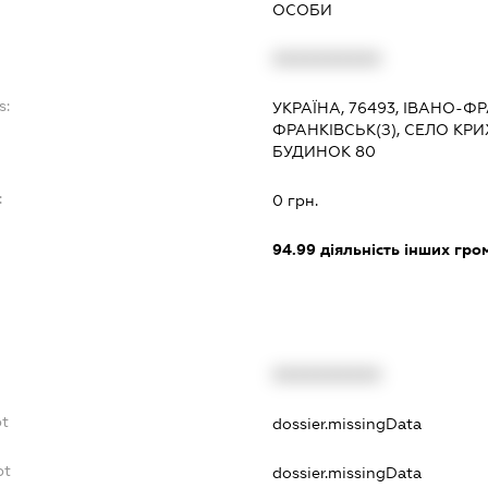
ОСОБИ
XXXXXXXXXX
s:
УКРАЇНА, 76493, ІВАНО-Ф
ФРАНКІВСЬК(З), СЕЛО КРИХ
БУДИНОК 80
:
0 грн.
94.99
діяльність інших грома
XXXXXXXXXX
bt
dossier.missingData
bt
dossier.missingData