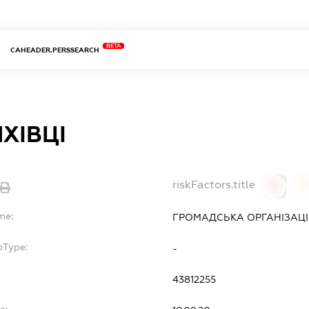
BETA
CAHEADER.PERSSEARCH
ХІВЦІ
riskFactors.title
0
0
me:
ГРОМАДСЬКА ОРГАНІЗАЦІЯ
bType:
-
43812255
e: