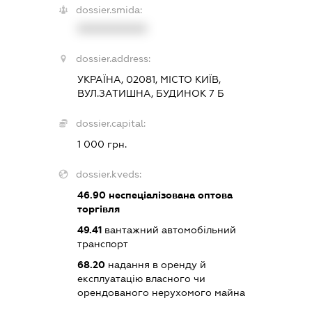
dossier.smida:
XXXXXXXXXX
dossier.address:
УКРАЇНА, 02081, МІСТО КИЇВ,
ВУЛ.ЗАТИШНА, БУДИНОК 7 Б
dossier.capital:
1 000 грн.
dossier.kveds:
46.90
неспеціалізована оптова
торгівля
49.41
вантажний автомобільний
транспорт
68.20
надання в оренду й
експлуатацію власного чи
орендованого нерухомого майна