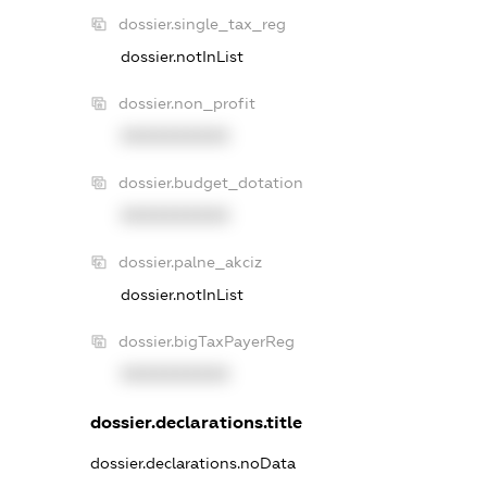
dossier.single_tax_reg
dossier.notInList
dossier.non_profit
XXXXXXXXXX
dossier.budget_dotation
XXXXXXXXXX
dossier.palne_akciz
dossier.notInList
dossier.bigTaxPayerReg
XXXXXXXXXX
dossier.declarations.title
dossier.declarations.noData