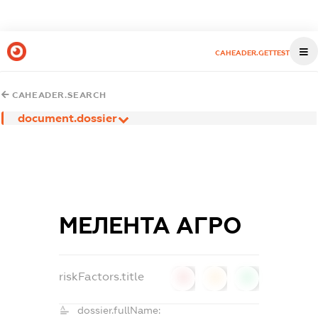
CAHEADER.GETTEST
CAHEADER.SEARCH
document.dossier
МЕЛЕНТА АГРО
riskFactors.title
0
0
0
dossier.fullName: