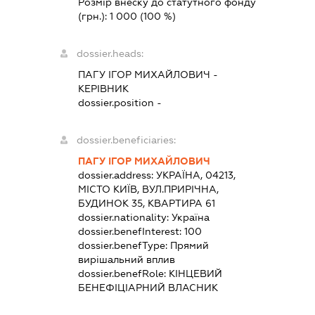
Розмір внеску до статутного фонду
(грн.):
1 000
(100 %)
dossier.heads:
ПАГУ ІГОР МИХАЙЛОВИЧ
-
КЕРІВНИК
dossier.position -
dossier.beneficiaries:
ПАГУ ІГОР МИХАЙЛОВИЧ
dossier.address:
УКРАЇНА, 04213,
МІСТО КИЇВ, ВУЛ.ПРИРІЧНА,
БУДИНОК 35, КВАРТИРА 61
dossier.nationality:
Україна
dossier.benefInterest:
100
dossier.benefType:
Прямий
вирішальний вплив
dossier.benefRole:
КІНЦЕВИЙ
БЕНЕФІЦІАРНИЙ ВЛАСНИК