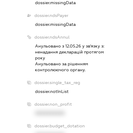
dossier.missingData
dossier.ndsPayer
dossier.missingData
dossier.ndsAnnul
Анульовано з 12.05.26 у зв'язку з:
ненадання декларацiй протягом
року
Анульовано за рiшенням
контролюючого органу.
dossier.single_tax_reg
dossier.notInList
dossier.non_profit
XXXXXXXXXX
dossier.budget_dotation