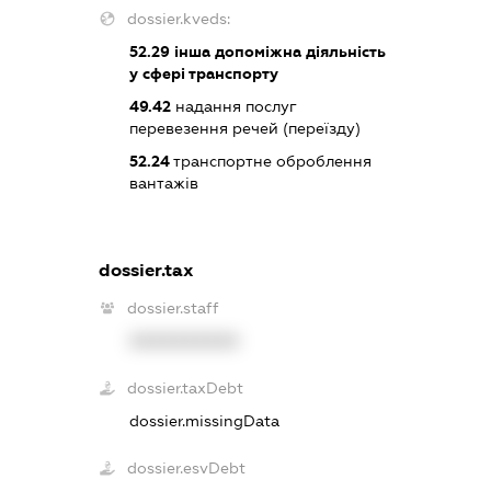
dossier.kveds:
52.29
інша допоміжна діяльність
у сфері транспорту
49.42
надання послуг
перевезення речей (переїзду)
52.24
транспортне оброблення
вантажів
dossier.tax
dossier.staff
XXXXXXXXXX
dossier.taxDebt
dossier.missingData
dossier.esvDebt