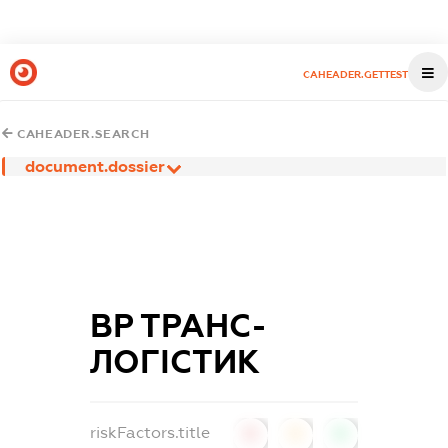
CAHEADER.GETTEST
CAHEADER.SEARCH
document.dossier
ВР ТРАНС-
ЛОГІСТИК
riskFactors.title
0
0
0