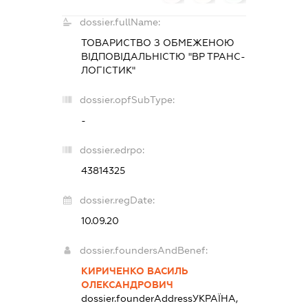
dossier.fullName:
ТОВАРИСТВО З ОБМЕЖЕНОЮ
ВІДПОВІДАЛЬНІСТЮ "ВР ТРАНС-
ЛОГІСТИК"
dossier.opfSubType:
-
dossier.edrpo:
43814325
dossier.regDate:
10.09.20
dossier.foundersAndBenef:
КИРИЧЕНКО ВАСИЛЬ
ОЛЕКСАНДРОВИЧ
dossier.founderAddress
УКРАЇНА,