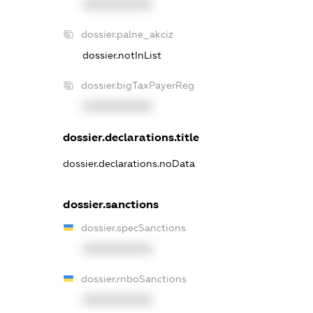
XXXXXXXXXX
dossier.palne_akciz
dossier.notInList
dossier.bigTaxPayerReg
XXXXXXXXXX
dossier.declarations.title
dossier.declarations.noData
dossier.sanctions
dossier.specSanctions
XXXXXXXXXX
dossier.rnboSanctions
XXXXXXXXXX