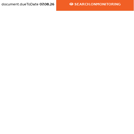
document.dueToDate
07.08.26
SEARCH.ONMONITORING
dossier.commercial_info.fax
XXXXXXXXXX
dossier.commercial_info.email
XXXXXXXXXX
dossier.commercial_info.website
XXXXXXXXXX
dossier.commercial_info.activity
XXXXXXXXXX
freemium.exampleText_1
freemium.exampleText_2
freemium.anonymousPerSearch2
FREEMIUM.DETAILS