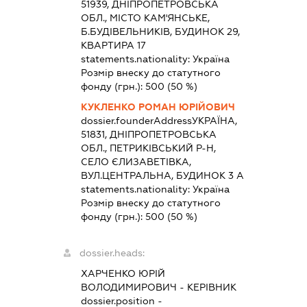
51939, ДНІПРОПЕТРОВСЬКА
ОБЛ., МІСТО КАМ'ЯНСЬКЕ,
Б.БУДІВЕЛЬНИКІВ, БУДИНОК 29,
КВАРТИРА 17
statements.nationality:
Україна
Розмір внеску до статутного
фонду (грн.):
500
(50 %)
КУКЛЕНКО РОМАН ЮРІЙОВИЧ
dossier.founderAddress
УКРАЇНА,
51831, ДНІПРОПЕТРОВСЬКА
ОБЛ., ПЕТРИКІВСЬКИЙ Р-Н,
СЕЛО ЄЛИЗАВЕТІВКА,
ВУЛ.ЦЕНТРАЛЬНА, БУДИНОК 3 А
statements.nationality:
Україна
Розмір внеску до статутного
фонду (грн.):
500
(50 %)
dossier.heads:
ХАРЧЕНКО ЮРІЙ
ВОЛОДИМИРОВИЧ
-
КЕРІВНИК
dossier.position -