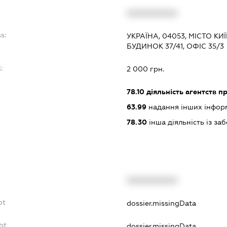
XXXXXXXXXX
s:
УКРАЇНА, 04053, МІСТО КИЇ
БУДИНОК 37/41, ОФІС 35/3
:
2 000 грн.
78.10
діяльність агентств 
63.99
надання інших інформац
78.30
інша діяльність із з
XXXXXXXXXX
bt
dossier.missingData
bt
dossier.missingData