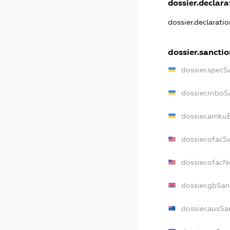
dossier.declarat
dossier.declarati
dossier.sanctio
dossier.specS
dossier.rnboS
dossier.amkuB
dossier.ofacS
dossier.ofac
dossier.gbSan
dossier.ausSa