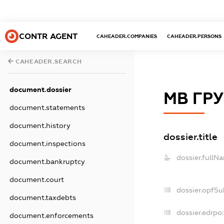
CONTR AGENT
CAHEADER.COMPANIES
CAHEADER.PERSONS
CAHEADER.SEARCH
document.dossier
МВ ГР
document.statements
document.history
dossier.title
document.inspections
dossier.fullN
document.bankruptcy
document.court
dossier.opfSu
document.taxdebts
dossier.edrpo:
document.enforcements