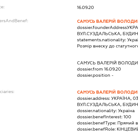
e:
16.09.20
dersAndBenef:
САМУСЬ ВАЛЕРІЙ ВОЛОД
dossier.founderAddress
УКРА
ВУЛ.СУЗДАЛЬСЬКА, БУДИН
statements.nationality:
Укра
Розмір внеску до статутног
САМУСЬ ВАЛЕРІЙ ВОЛОД
dossier.from 16.09.20
dossier.position -
ciaries:
САМУСЬ ВАЛЕРІЙ ВОЛОД
dossier.address:
УКРАЇНА, 03
ВУЛ.СУЗДАЛЬСЬКА, БУДИН
dossier.nationality:
Україна
dossier.benefInterest:
100
dossier.benefType:
Прямий в
dossier.benefRole:
КІНЦЕВИ