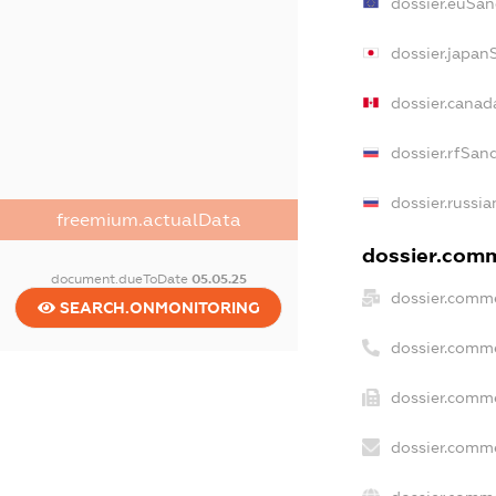
dossier.euSan
dossier.japan
dossier.canad
dossier.rfSan
dossier.russia
freemium.actualData
dossier.comme
document.dueToDate
05.05.25
dossier.comme
SEARCH.ONMONITORING
dossier.comm
dossier.comme
dossier.comme