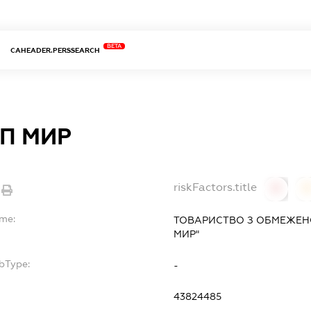
BETA
CAHEADER.PERSSEARCH
УП МИР
riskFactors.title
0
ame:
ТОВАРИСТВО З ОБМЕЖЕНО
МИР"
bType:
-
43824485