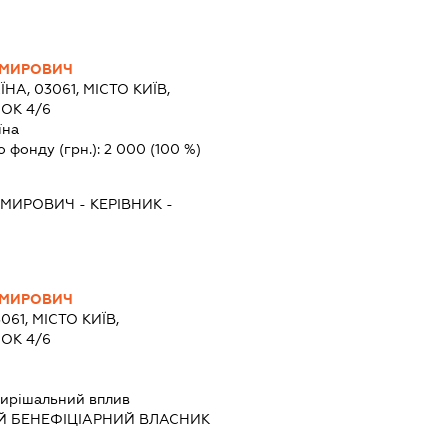
ИМИРОВИЧ
ЇНА, 03061, МІСТО КИЇВ,
ОК 4/6
їна
о фонду (грн.):
2 000
(100 %)
ИМИРОВИЧ
-
КЕРІВНИК
-
ИМИРОВИЧ
061, МІСТО КИЇВ,
ОК 4/6
ирішальний вплив
Й БЕНЕФІЦІАРНИЙ ВЛАСНИК