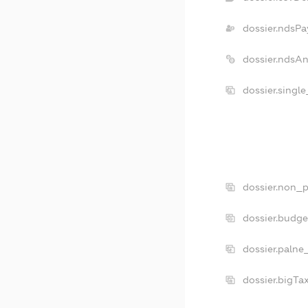
dossier.ndsPa
dossier.ndsA
dossier.singl
dossier.non_p
dossier.budg
dossier.palne
dossier.bigT