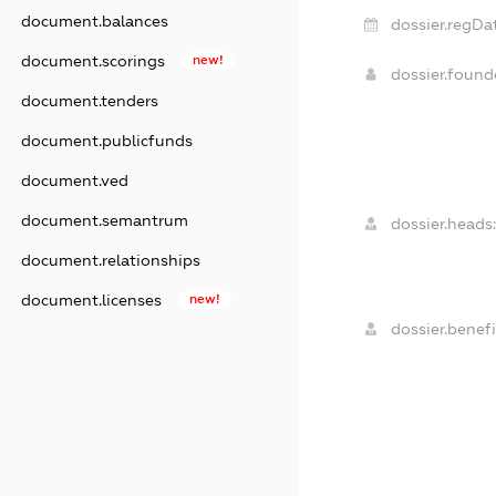
document.balances
dossier.regDat
document.scorings
new!
dossier.foun
document.tenders
document.publicfunds
document.ved
document.semantrum
dossier.heads:
document.relationships
document.licenses
new!
dossier.benefi