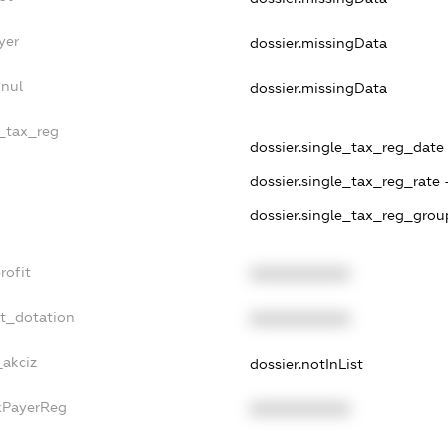
yer
dossier.missingData
nnul
dossier.missingData
e_tax_reg
dossier.single_tax_reg_date 
dossier.single_tax_reg_rate 
dossier.single_tax_reg_grou
rofit
XXXXXXXXXX
et_dotation
XXXXXXXXXX
_akciz
dossier.notInList
axPayerReg
XXXXXXXXXX