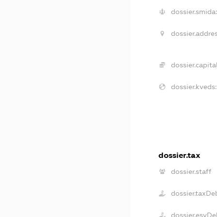
dossier.smida:
dossier.addres
dossier.capital
dossier.kveds:
dossier.tax
dossier.staff
dossier.taxDe
dossier.esvDe