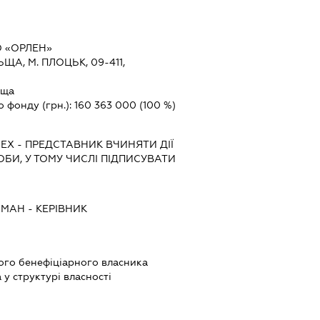
 «ОРЛЕН»
ЩА, М. ПЛОЦЬК, 09-411,
ьща
о фонду (грн.):
160 363 000
(100 %)
ЧЕХ
-
ПРЕДСТАВНИК
ВЧИНЯТИ ДІЇ
ОБИ, У ТОМУ ЧИСЛІ ПІДПИСУВАТИ
ОМАН
-
КЕРІВНИК
вого бенефіціарного власника
у структурі власності