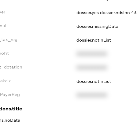
yer
dossier.yes
dossier.ndsInn 
nul
dossier.missingData
e_tax_reg
dossier.notInList
rofit
XXXXXXXXXX
t_dotation
XXXXXXXXXX
akciz
dossier.notInList
xPayerReg
XXXXXXXXXX
ions.title
ons.noData