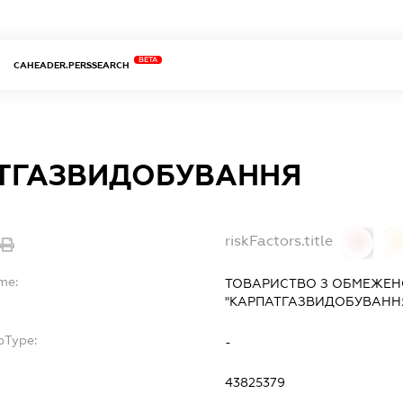
BETA
CAHEADER.PERSSEARCH
ТГАЗВИДОБУВАННЯ
riskFactors.title
0
0
me:
ТОВАРИСТВО З ОБМЕЖЕН
"КАРПАТГАЗВИДОБУВАНН
bType:
-
43825379