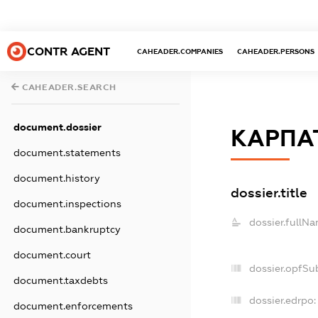
CONTR AGENT
CAHEADER.COMPANIES
CAHEADER.PERSONS
CAHEADER.SEARCH
document.dossier
КАРПА
document.statements
document.history
dossier.title
document.inspections
dossier.fullNa
document.bankruptcy
document.court
dossier.opfSu
document.taxdebts
dossier.edrpo:
document.enforcements