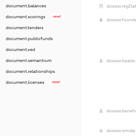
document.balances
dossier.regDat
document.scorings
new!
dossier.found
document.tenders
document.publicfunds
document.ved
document.semantrum
dossier.heads:
document.relationships
document.licenses
new!
dossier.benefic
dossier.smida: