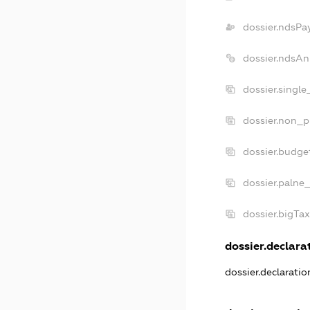
dossier.ndsPa
dossier.ndsAn
dossier.singl
dossier.non_p
dossier.budge
dossier.palne_
dossier.bigTa
dossier.declarat
dossier.declarati