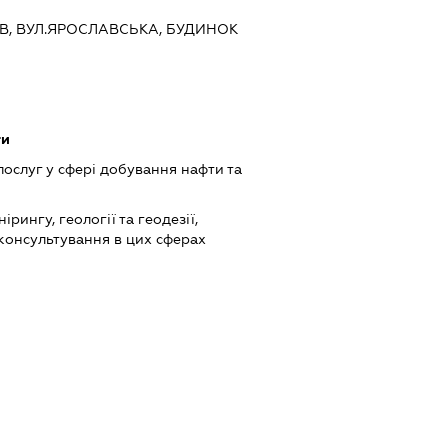
ИЇВ, ВУЛ.ЯРОСЛАВСЬКА, БУДИНОК
ти
ослуг у сфері добування нафти та
ірингу, геології та геодезії,
консультування в цих сферах