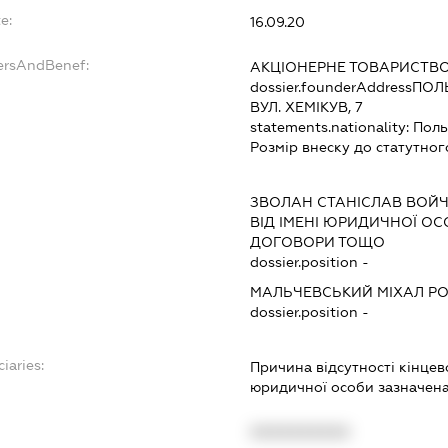
e:
16.09.20
ersAndBenef:
АКЦІОНЕРНЕ ТОВАРИСТВО
dossier.founderAddress
ПОЛЬ
ВУЛ. ХЕМІКУВ, 7
statements.nationality:
Пол
Розмір внеску до статутног
ЗВОЛАН СТАНІСЛАВ ВОЙ
ВІД ІМЕНІ ЮРИДИЧНОЇ ОС
ДОГОВОРИ ТОЩО
dossier.position -
МАЛЬЧЕВСЬКИЙ МІХАЛ Р
dossier.position -
iaries:
Причина відсутності кінце
юридичної особи зазначена 
XXXXXXXXXX