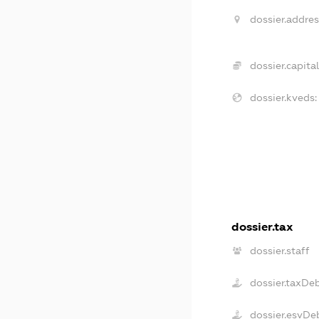
dossier.addres
dossier.capital
dossier.kveds:
dossier.tax
dossier.staff
dossier.taxDe
dossier.esvDe