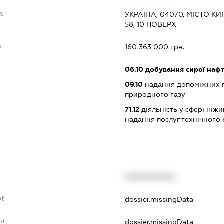
s:
УКРАЇНА, 04070, МІСТО К
58, 10 ПОВЕРХ
:
160 363 000 грн.
06.10
добування сирої наф
09.10
надання допоміжних п
природного газу
71.12
діяльність у сфері інжин
надання послуг технічного 
XXXXXXXXXX
bt
dossier.missingData
bt
dossier.missingData