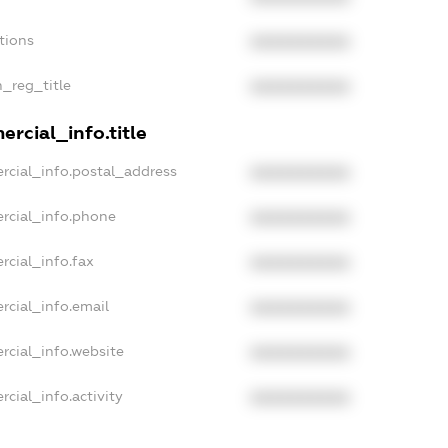
tions
XXXXXXXXXX
n_reg_title
XXXXXXXXXX
rcial_info.title
rcial_info.postal_address
XXXXXXXXXX
rcial_info.phone
XXXXXXXXXX
rcial_info.fax
XXXXXXXXXX
rcial_info.email
XXXXXXXXXX
rcial_info.website
XXXXXXXXXX
cial_info.activity
XXXXXXXXXX