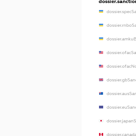
dossier.sanctio
dossier.specS
dossier.rnboS
dossier.amkuB
dossier.ofacS
dossier.ofac
dossier.gbSan
dossier.ausSa
dossier.euSan
dossier.japan
dossier.canad