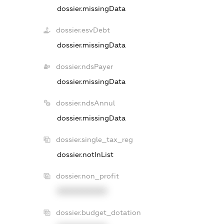
dossier.missingData
dossier.esvDebt
dossier.missingData
dossier.ndsPayer
dossier.missingData
dossier.ndsAnnul
dossier.missingData
dossier.single_tax_reg
dossier.notInList
dossier.non_profit
XXXXXXXXXX
dossier.budget_dotation