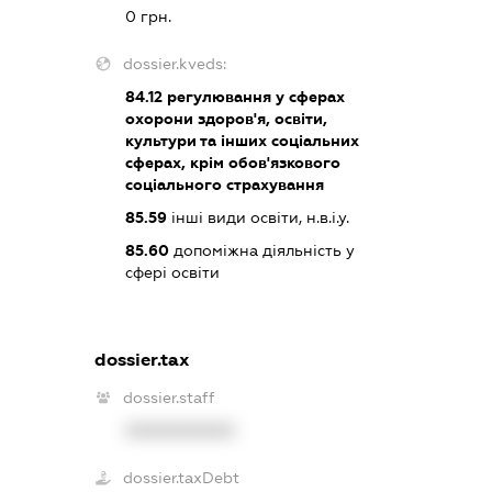
0 грн.
dossier.kveds:
84.12
регулювання у сферах
охорони здоров'я, освіти,
культури та інших соціальних
сферах, крім обов'язкового
соціального страхування
85.59
інші види освіти, н.в.і.у.
85.60
допоміжна діяльність у
сфері освіти
dossier.tax
dossier.staff
XXXXXXXXXX
dossier.taxDebt