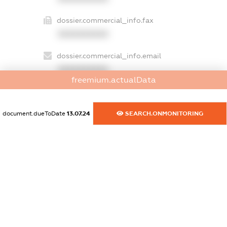
dossier.commercial_info.fax
XXXXXXXXXX
dossier.commercial_info.email
XXXXXXXXXX
freemium.actualData
dossier.commercial_info.website
XXXXXXXXXX
document.dueToDate
13.07.24
SEARCH.ONMONITORING
dossier.commercial_info.activity
XXXXXXXXXX
freemium.exampleText_1
freemium.exampleText_2
freemium.anonymousPerSearch2
FREEMIUM.DETAILS