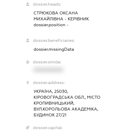
dossier.heads:
СТРЮКОВА ОКСАНА
МИХАЙЛІВНА
-
КЕРІВНИК
dossier.position -
dossier.beneficiaries:
dossier.missingData
dossier.smida:
XXXXXXXXXX
dossier.address:
УКРАЇНА, 25030,
КІРОВОГРАДСЬКА ОБЛ., МІСТО
КРОПИВНИЦЬКИЙ,
ВУЛ.КОРОЛЬОВА АКАДЕМІКА,
БУДИНОК 27/21
dossier.capital: