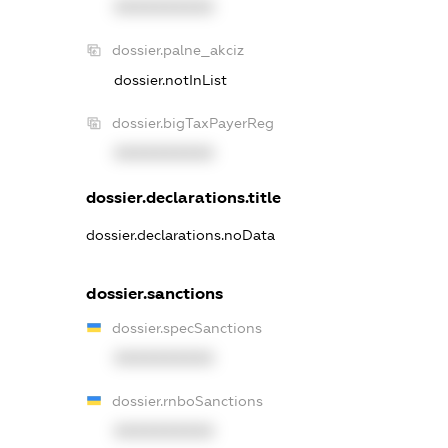
XXXXXXXXXX
dossier.palne_akciz
dossier.notInList
dossier.bigTaxPayerReg
XXXXXXXXXX
dossier.declarations.title
dossier.declarations.noData
dossier.sanctions
dossier.specSanctions
XXXXXXXXXX
dossier.rnboSanctions
XXXXXXXXXX