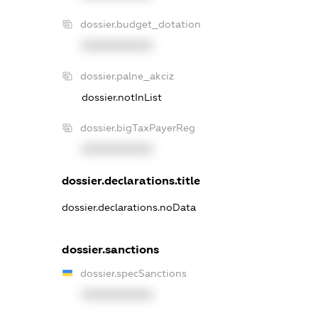
dossier.budget_dotation
XXXXXXXXXX
dossier.palne_akciz
dossier.notInList
dossier.bigTaxPayerReg
XXXXXXXXXX
dossier.declarations.title
dossier.declarations.noData
dossier.sanctions
dossier.specSanctions
XXXXXXXXXX