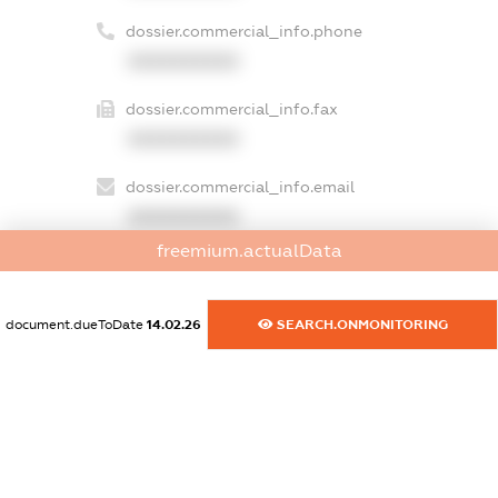
dossier.commercial_info.phone
XXXXXXXXXX
dossier.commercial_info.fax
XXXXXXXXXX
dossier.commercial_info.email
XXXXXXXXXX
freemium.actualData
dossier.commercial_info.website
XXXXXXXXXX
document.dueToDate
14.02.26
SEARCH.ONMONITORING
dossier.commercial_info.activity
XXXXXXXXXX
freemium.exampleText_1
freemium.exampleText_2