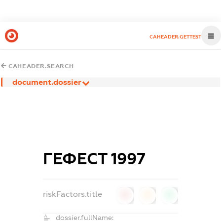
CAHEADER.GETTEST
CAHEADER.SEARCH
document.dossier
ГЕФЕСТ 1997
riskFactors.title
0
0
0
dossier.fullName: