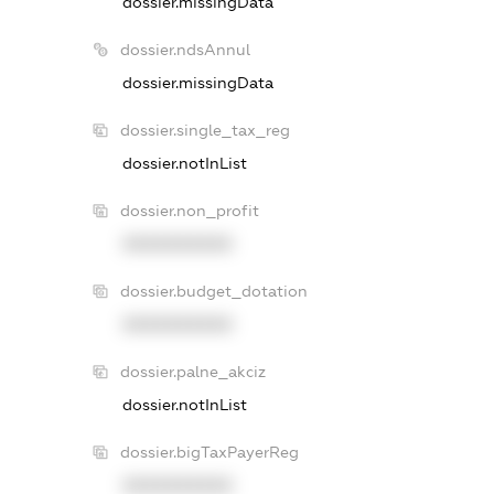
dossier.missingData
dossier.ndsAnnul
dossier.missingData
dossier.single_tax_reg
dossier.notInList
dossier.non_profit
XXXXXXXXXX
dossier.budget_dotation
XXXXXXXXXX
dossier.palne_akciz
dossier.notInList
dossier.bigTaxPayerReg
XXXXXXXXXX