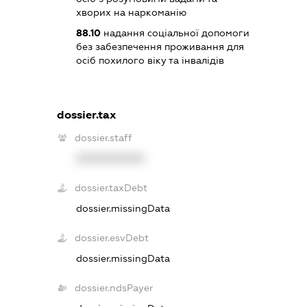
хворих на наркоманію
88.10
надання соціальної допомоги
без забезпечення проживання для
осіб похилого віку та інвалідів
dossier.tax
dossier.staff
XXXXXXXXXX
dossier.taxDebt
dossier.missingData
dossier.esvDebt
dossier.missingData
dossier.ndsPayer