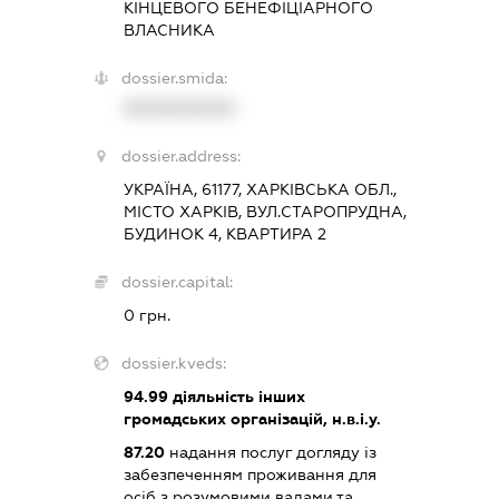
КІНЦЕВОГО БЕНЕФІЦІАРНОГО
ВЛАСНИКА
dossier.smida:
XXXXXXXXXX
dossier.address:
УКРАЇНА, 61177, ХАРКІВСЬКА ОБЛ.,
МІСТО ХАРКІВ, ВУЛ.СТАРОПРУДНА,
БУДИНОК 4, КВАРТИРА 2
dossier.capital:
0 грн.
dossier.kveds:
94.99
діяльність інших
громадських організацій, н.в.і.у.
87.20
надання послуг догляду із
забезпеченням проживання для
осіб з розумовими вадами та