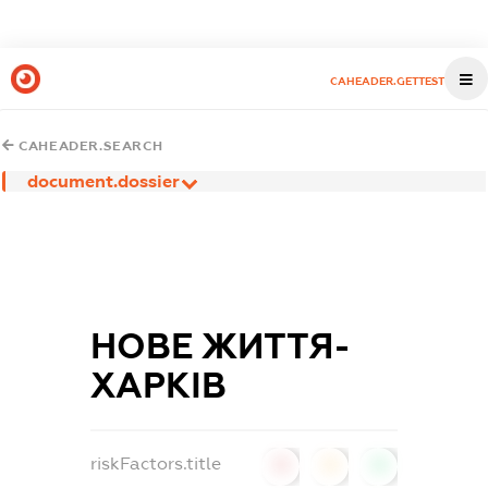
CAHEADER.GETTEST
CAHEADER.SEARCH
document.dossier
НОВЕ ЖИТТЯ-
ХАРКІВ
riskFactors.title
0
0
0