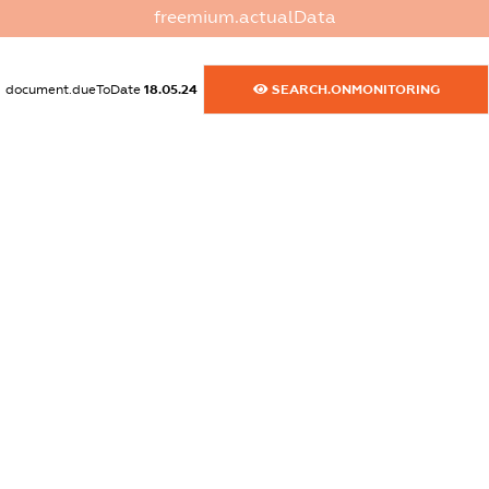
freemium.actualData
dossier.commercial_info.website
XXXXXXXXXX
document.dueToDate
18.05.24
SEARCH.ONMONITORING
dossier.commercial_info.activity
XXXXXXXXXX
freemium.exampleText_1
freemium.exampleText_2
freemium.anonymousPerSearch2
FREEMIUM.DETAILS
FREEMIUM.REGISTER