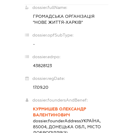
dossier.fullName:
ГРОМАДСЬКА ОРГАНІЗАЦІЯ
"НОВЕ ЖИТТЯ-ХАРКІВ"
dossier.opfSubType:
-
dossier.edrpo:
43828123
dossier.regDate:
17.09.20
dossier.foundersAndBenef:
КУРМИШЕВ ОЛЕКСАНДР
ВАЛЕНТИНОВИЧ
dossier.founderAddress
УКРАЇНА,
85004, ДОНЕЦЬКА ОБЛ., МІСТО
ДОБРОПІЛЛЯ(З),