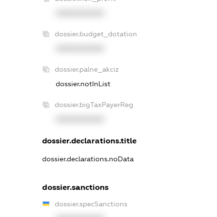
XXXXXXXXXX
dossier.budget_dotation
XXXXXXXXXX
dossier.palne_akciz
dossier.notInList
dossier.bigTaxPayerReg
XXXXXXXXXX
dossier.declarations.title
dossier.declarations.noData
dossier.sanctions
dossier.specSanctions