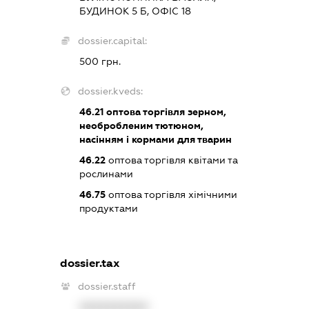
БУДИНОК 5 Б, ОФІС 18
dossier.capital:
500 грн.
dossier.kveds:
46.21
оптова торгівля зерном,
необробленим тютюном,
насінням і кормами для тварин
46.22
оптова торгівля квітами та
рослинами
46.75
оптова торгівля хімічними
продуктами
dossier.tax
dossier.staff
XXXXXXXXXX