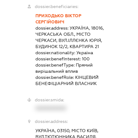
dossier.beneficiaries:
ПРИХОДЬКО ВІКТОР
СЕРГІЙОВИЧ
dossier.address:
УКРАЇНА, 18016,
ЧЕРКАСЬКА ОБЛ., МІСТО
ЧЕРКАСИ, ВУЛ.ІЛЛЄНКА ЮРІЯ,
БУДИНОК 12/2, КВАРТИРА 21
dossier.nationality:
Україна
dossier.benefInterest:
100
dossier.benefType:
Прямий
вирішальний вплив
dossier.benefRole:
КІНЦЕВИЙ
БЕНЕФІЦІАРНИЙ ВЛАСНИК
dossier.smida:
XXXXXXXXXX
dossier.address:
УКРАЇНА, 03150, МІСТО КИЇВ,
ВУЛ.ТЮТЮННИКА ВАСИЛЯ,