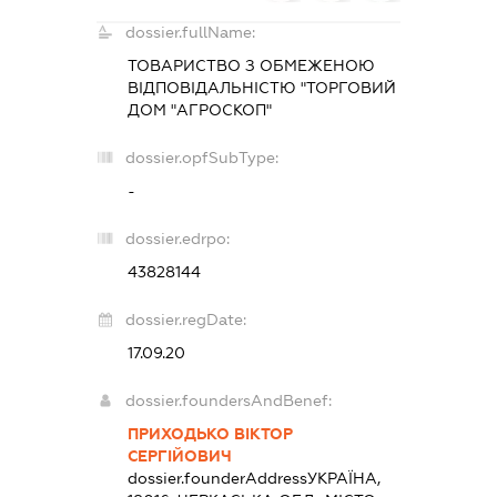
dossier.fullName:
ТОВАРИСТВО З ОБМЕЖЕНОЮ
ВІДПОВІДАЛЬНІСТЮ "ТОРГОВИЙ
ДОМ "АГРОСКОП"
dossier.opfSubType:
-
dossier.edrpo:
43828144
dossier.regDate:
17.09.20
dossier.foundersAndBenef:
ПРИХОДЬКО ВІКТОР
СЕРГІЙОВИЧ
dossier.founderAddress
УКРАЇНА,