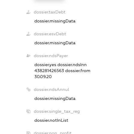
dossier.taxDebt
dossier.missingData
dossier.esvDebt
dossier.missingData
dossier.ndsPayer
dossier.yes
dossier.ndsInn
438281426563
dossier.from
30.09.20
dossier.ndsAnnul
dossier.missingData
dossier.single_tax_reg
dossier.notInList
dossier.non_profit