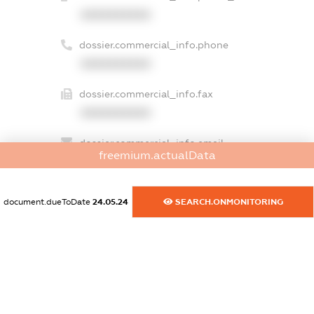
XXXXXXXXXX
dossier.commercial_info.phone
XXXXXXXXXX
dossier.commercial_info.fax
XXXXXXXXXX
dossier.commercial_info.email
freemium.actualData
XXXXXXXXXX
dossier.commercial_info.website
document.dueToDate
24.05.24
SEARCH.ONMONITORING
XXXXXXXXXX
dossier.commercial_info.activity
XXXXXXXXXX