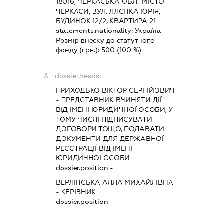
18016, ЧЕРКАСЬКА ОБЛ., МІСТО
ЧЕРКАСИ, ВУЛ.ІЛЛЄНКА ЮРІЯ,
БУДИНОК 12/2, КВАРТИРА 21
statements.nationality:
Україна
Розмір внеску до статутного
фонду (грн.):
500
(100 %)
dossier.heads:
ПРИХОДЬКО ВІКТОР СЕРГІЙОВИЧ
-
ПРЕДСТАВНИК
ВЧИНЯТИ ДІЇ
ВІД ІМЕНІ ЮРИДИЧНОЇ ОСОБИ, У
ТОМУ ЧИСЛІ ПІДПИСУВАТИ
ДОГОВОРИ ТОЩО, ПОДАВАТИ
ДОКУМЕНТИ ДЛЯ ДЕРЖАВНОЇ
РЕЄСТРАЦІЇ ВІД ІМЕНІ
ЮРИДИЧНОЇ ОСОБИ
dossier.position -
ВЕРЛІНСЬКА АЛЛА МИХАЙЛІВНА
-
КЕРІВНИК
dossier.position -