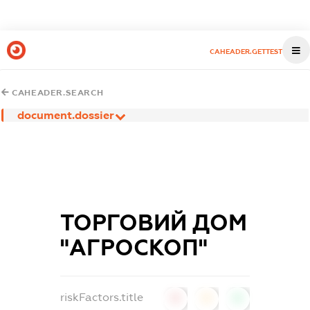
CAHEADER.GETTEST
CAHEADER.SEARCH
document.dossier
ТОРГОВИЙ ДОМ
"АГРОСКОП"
riskFactors.title
0
0
0