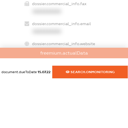
dossier.commercial_info.fax
XXXXXXXXXX
dossier.commercial_info.email
XXXXXXXXXX
dossier.commercial_info.website
XXXXXXXXXX
freemium.actualData
dossier.commercial_info.activity
XXXXXXXXXX
document.dueToDate
15.07.22
SEARCH.ONMONITORING
freemium.exampleText_1
freemium.exampleText_2
freemium.anonymousPerSearch2
FREEMIUM.DETAILS
FREEMIUM.REGISTER