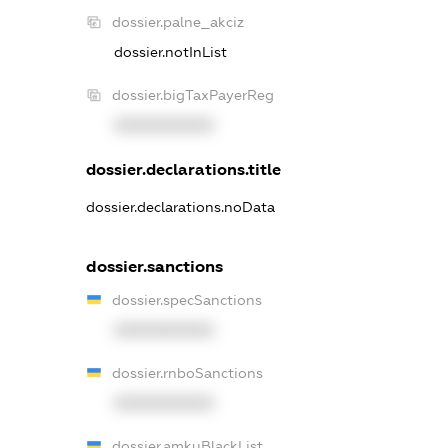
dossier.palne_akciz
dossier.notInList
dossier.bigTaxPayerReg
XXXXXXXXXX
dossier.declarations.title
dossier.declarations.noData
dossier.sanctions
dossier.specSanctions
XXXXXXXXXX
dossier.rnboSanctions
XXXXXXXXXX
dossier.amkuBlackList