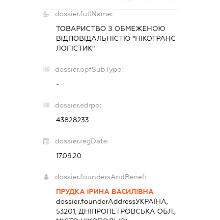
dossier.fullName:
ТОВАРИСТВО З ОБМЕЖЕНОЮ
ВІДПОВІДАЛЬНІСТЮ "НІКОТРАНС
ЛОГІСТИК"
dossier.opfSubType:
-
dossier.edrpo:
43828233
dossier.regDate:
17.09.20
dossier.foundersAndBenef:
ПРУДКА ІРИНА ВАСИЛІВНА
dossier.founderAddress
УКРАЇНА,
53201, ДНІПРОПЕТРОВСЬКА ОБЛ.,