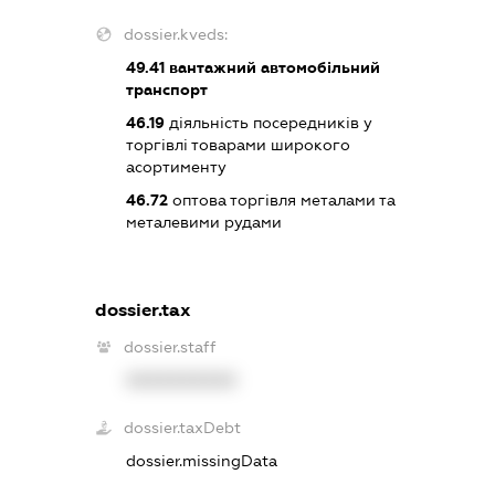
dossier.kveds:
49.41
вантажний автомобільний
транспорт
46.19
діяльність посередників у
торгівлі товарами широкого
асортименту
46.72
оптова торгівля металами та
металевими рудами
dossier.tax
dossier.staff
XXXXXXXXXX
dossier.taxDebt
dossier.missingData