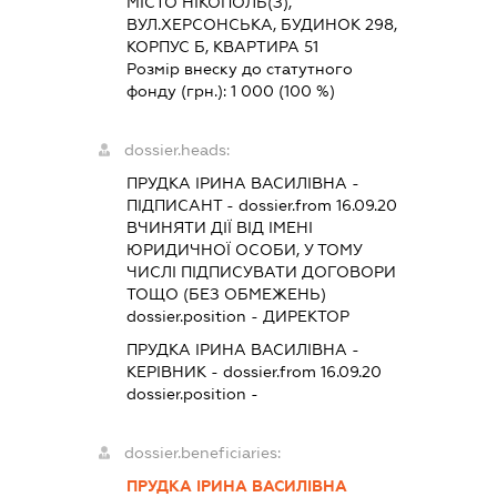
МІСТО НІКОПОЛЬ(З),
ВУЛ.ХЕРСОНСЬКА, БУДИНОК 298,
КОРПУС Б, КВАРТИРА 51
Розмір внеску до статутного
фонду (грн.):
1 000
(100 %)
dossier.heads:
ПРУДКА ІРИНА ВАСИЛІВНА
-
ПІДПИСАНТ
- dossier.from 16.09.20
ВЧИНЯТИ ДІЇ ВІД ІМЕНІ
ЮРИДИЧНОЇ ОСОБИ, У ТОМУ
ЧИСЛІ ПІДПИСУВАТИ ДОГОВОРИ
ТОЩО (БЕЗ ОБМЕЖЕНЬ)
dossier.position - ДИРЕКТОР
ПРУДКА ІРИНА ВАСИЛІВНА
-
КЕРІВНИК
- dossier.from 16.09.20
dossier.position -
dossier.beneficiaries:
ПРУДКА ІРИНА ВАСИЛІВНА