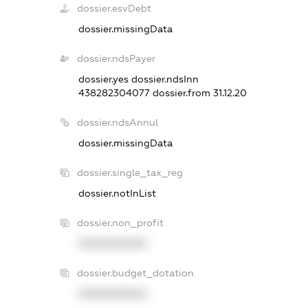
dossier.esvDebt
dossier.missingData
dossier.ndsPayer
dossier.yes
dossier.ndsInn
438282304077
dossier.from 31.12.20
dossier.ndsAnnul
dossier.missingData
dossier.single_tax_reg
dossier.notInList
dossier.non_profit
XXXXXXXXXX
dossier.budget_dotation
XXXXXXXXXX