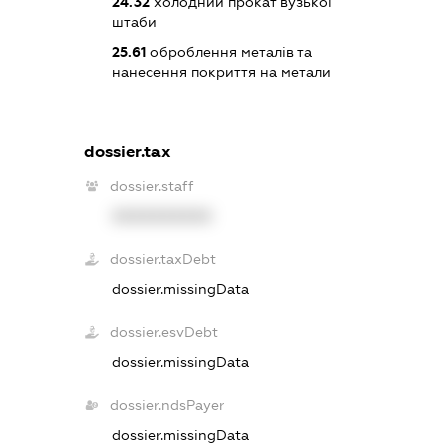
24.32
холодний прокат вузької
штаби
25.61
оброблення металів та
нанесення покриття на метали
dossier.tax
dossier.staff
XXXXXXXXXX
dossier.taxDebt
dossier.missingData
dossier.esvDebt
dossier.missingData
dossier.ndsPayer
dossier.missingData