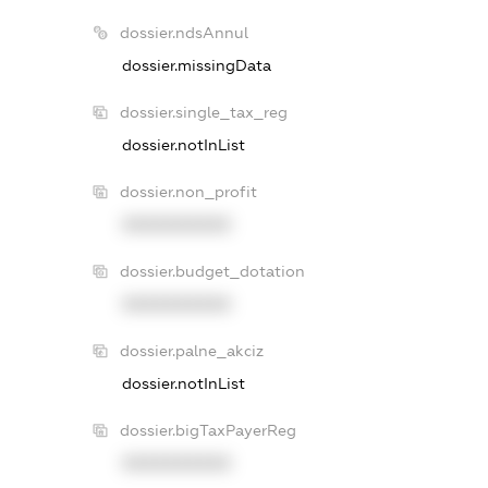
dossier.ndsAnnul
dossier.missingData
dossier.single_tax_reg
dossier.notInList
dossier.non_profit
XXXXXXXXXX
dossier.budget_dotation
XXXXXXXXXX
dossier.palne_akciz
dossier.notInList
dossier.bigTaxPayerReg
XXXXXXXXXX