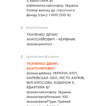
5, КВАРТИРА 87
statements.nationality:
Україна
Розмір внеску до статутного
фонду (грн.):
1 000
(100 %)
dossier.heads:
ТКАЧЕНКО ДЕНИС
АНАТОЛІЙОВИЧ
-
КЕРІВНИК
dossier.position -
dossier.beneficiaries:
ТКАЧЕНКО ДЕНИС
АНАТОЛІЙОВИЧ
dossier.address:
УКРАЇНА, 61171,
ХАРКІВСЬКА ОБЛ., МІСТО ХАРКІВ,
ВУЛ.АМОСОВА, БУДИНОК 5,
КВАРТИРА 87
dossier.nationality:
Україна
dossier.benefInterest:
100
dossier.benefType:
Прямий