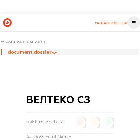
CAHEADER.GETTEST
CAHEADER.SEARCH
document.dossier
ВЕЛТЕКО СЗ
riskFactors.title
0
0
0
dossier.fullName: