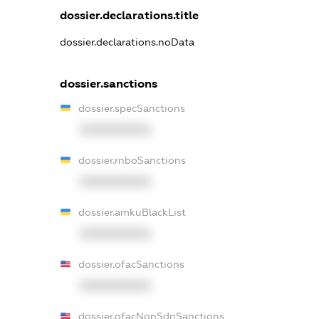
dossier.declarations.title
dossier.declarations.noData
dossier.sanctions
dossier.specSanctions
XXXXXXXXXX
dossier.rnboSanctions
XXXXXXXXXX
dossier.amkuBlackList
XXXXXXXXXX
dossier.ofacSanctions
XXXXXXXXXX
dossier.ofacNonSdnSanctions