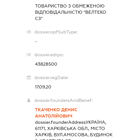
ТОВАРИСТВО З ОБМЕЖЕНОЮ
ВІДПОВІДАЛЬНІСТЮ "ВЕЛТЕКО
СЗ"
dossier.opfSubType:
-
dossier.edrpo:
43828500
dossier.regDate:
17.09.20
dossier.foundersAndBenef:
ТКАЧЕНКО ДЕНИС
АНАТОЛІЙОВИЧ
dossier.founderAddress
УКРАЇНА,
61171, ХАРКІВСЬКА ОБЛ., МІСТО
ХАРКІВ, ВУЛ.АМОСОВА, БУДИНОК