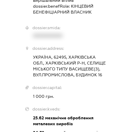
вирішальний вплив
dossier.benefRole:
КІНЦЕВИЙ
БЕНЕФІЦІАРНИЙ ВЛАСНИК
dossier.smida:
XXXXXXXXXX
dossier.address:
УКРАЇНА, 62495, ХАРКІВСЬКА
ОБЛ., ХАРКІВСЬКИЙ Р-Н, СЕЛИЩЕ
МІСЬКОГО ТИПУ ВАСИЩЕВЕ(З),
ВУЛ.ПРОМИСЛОВА, БУДИНОК 16
dossier.capital:
1 000 грн.
dossier.kveds:
25.62
механічне оброблення
металевих виробів