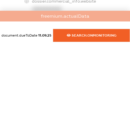
dossier.commercial_info.website
XXXXXXXXXX
freemium.actualData
dossier.commercial_info.activity
XXXXXXXXXX
document.dueToDate
11.09.25
SEARCH.ONMONITORING
freemium.exampleText_1
freemium.exampleText_2
freemium.anonymousPerSearch2
FREEMIUM.DETAILS
FREEMIUM.REGISTER