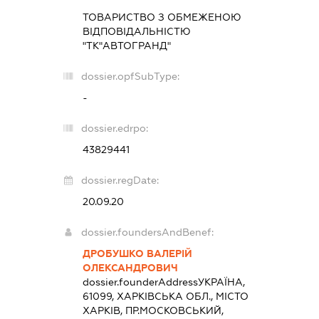
ТОВАРИСТВО З ОБМЕЖЕНОЮ
ВІДПОВІДАЛЬНІСТЮ
"ТК"АВТОГРАНД"
dossier.opfSubType:
-
dossier.edrpo:
43829441
dossier.regDate:
20.09.20
dossier.foundersAndBenef:
ДРОБУШКО ВАЛЕРІЙ
ОЛЕКСАНДРОВИЧ
dossier.founderAddress
УКРАЇНА,
61099, ХАРКІВСЬКА ОБЛ., МІСТО
ХАРКІВ, ПР.МОСКОВСЬКИЙ,