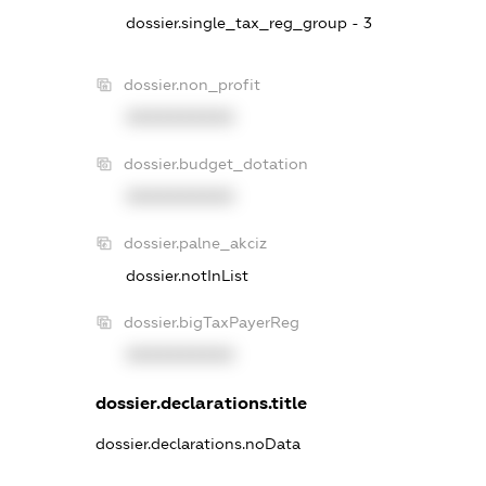
dossier.single_tax_reg_group - 3
dossier.non_profit
XXXXXXXXXX
dossier.budget_dotation
XXXXXXXXXX
dossier.palne_akciz
dossier.notInList
dossier.bigTaxPayerReg
XXXXXXXXXX
dossier.declarations.title
dossier.declarations.noData