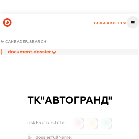
CAHEADER.GETTEST
CAHEADER.SEARCH
document.dossier
ТК"АВТОГРАНД"
riskFactors.title
0
0
0
dossier.fullName: