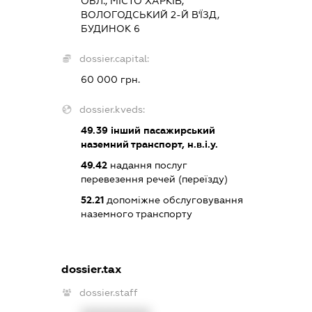
ОБЛ., МІСТО ХАРКІВ,
ВОЛОГОДСЬКИЙ 2-Й В'ЇЗД,
БУДИНОК 6
dossier.capital:
60 000 грн.
dossier.kveds:
49.39
інший пасажирський
наземний транспорт, н.в.і.у.
49.42
надання послуг
перевезення речей (переїзду)
52.21
допоміжне обслуговування
наземного транспорту
dossier.tax
dossier.staff