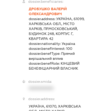
dossier.beneficiaries:
ДРОБУШКО ВАЛЕРІЙ
ОЛЕКСАНДРОВИЧ
dossier.address:
УКРАЇНА, 61099,
ХАРКІВСЬКА ОБЛ., МІСТО
ХАРКІВ, ПР.МОСКОВСЬКИЙ,
БУДИНОК 248, КОРПУС Г,
КВАРТИРА 42
dossier.nationality:
Україна
dossier.benefInterest:
100
dossier.benefType:
Прямий
вирішальний вплив
dossier.benefRole:
КІНЦЕВИЙ
БЕНЕФІЦІАРНИЙ ВЛАСНИК
dossier.smida:
XXXXXXXXXX
dossier.address:
УКРАЇНА, 61070, ХАРКІВСЬКА