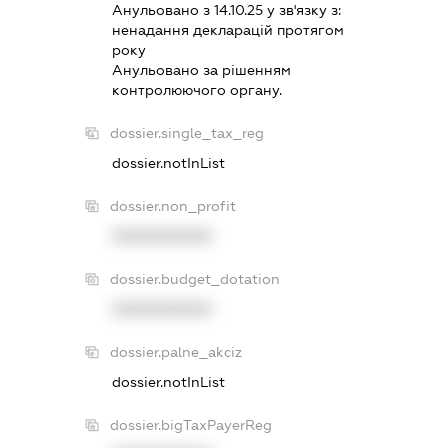
Анульовано з 14.10.25 у зв'язку з:
ненадання декларацiй протягом
року
Анульовано за рiшенням
контролюючого органу.
dossier.single_tax_reg
dossier.notInList
dossier.non_profit
XXXXXXXXXX
dossier.budget_dotation
XXXXXXXXXX
dossier.palne_akciz
dossier.notInList
dossier.bigTaxPayerReg