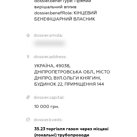
dossier.benefType:
Прямий
вирішальний вплив
dossier.benefRole:
КІНЦЕВИЙ
БЕНЕФІЦІАРНИЙ ВЛАСНИК
dossier.smida:
XXXXXXXXXX
dossier.address:
УКРАЇНА, 49038,
ДНІПРОПЕТРОВСЬКА ОБЛ., МІСТО
ДНІПРО, ВУЛ.ОЛЬГИ КНЯГИНІ,
БУДИНОК 22, ПРИМІЩЕННЯ 144
dossier.capital:
10 000 грн.
dossier.kveds:
35.23
торгівля газом через місцеві
(локальні) трубопроводи