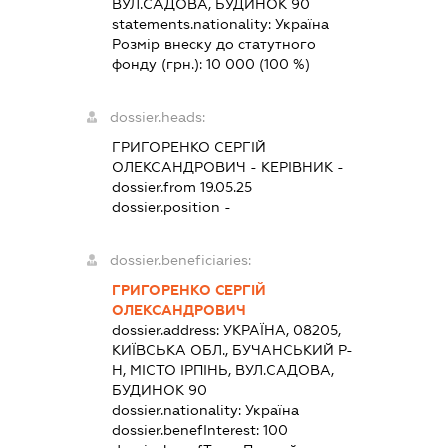
ВУЛ.САДОВА, БУДИНОК 90
statements.nationality:
Україна
Розмір внеску до статутного
фонду (грн.):
10 000
(100 %)
dossier.heads:
ГРИГОРЕНКО СЕРГІЙ
ОЛЕКСАНДРОВИЧ
-
КЕРІВНИК
-
dossier.from 19.05.25
dossier.position -
dossier.beneficiaries:
ГРИГОРЕНКО СЕРГІЙ
ОЛЕКСАНДРОВИЧ
dossier.address:
УКРАЇНА, 08205,
КИЇВСЬКА ОБЛ., БУЧАНСЬКИЙ Р-
Н, МІСТО ІРПІНЬ, ВУЛ.САДОВА,
БУДИНОК 90
dossier.nationality:
Україна
dossier.benefInterest:
100