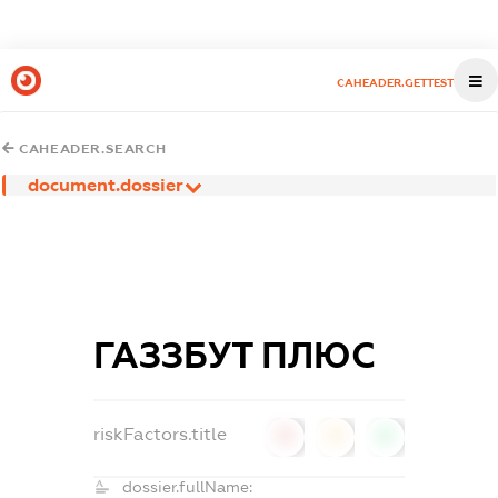
CAHEADER.GETTEST
CAHEADER.SEARCH
document.dossier
ГАЗЗБУТ ПЛЮС
riskFactors.title
0
0
0
dossier.fullName: