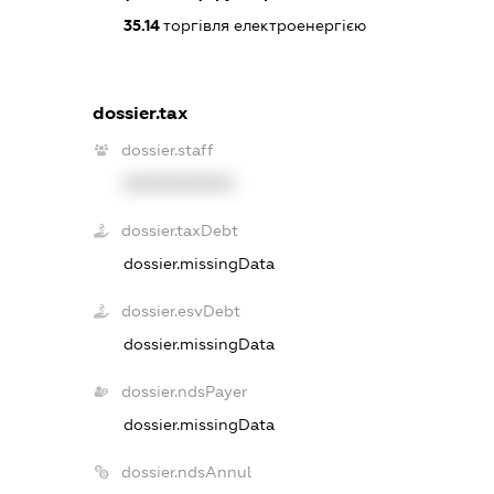
35.14
торгівля електроенергією
dossier.tax
dossier.staff
XXXXXXXXXX
dossier.taxDebt
dossier.missingData
dossier.esvDebt
dossier.missingData
dossier.ndsPayer
dossier.missingData
dossier.ndsAnnul