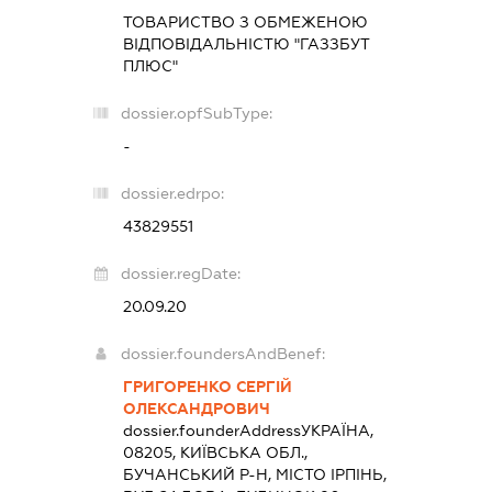
ТОВАРИСТВО З ОБМЕЖЕНОЮ
ВІДПОВІДАЛЬНІСТЮ "ГАЗЗБУТ
ПЛЮС"
dossier.opfSubType:
-
dossier.edrpo:
43829551
dossier.regDate:
20.09.20
dossier.foundersAndBenef:
ГРИГОРЕНКО СЕРГІЙ
ОЛЕКСАНДРОВИЧ
dossier.founderAddress
УКРАЇНА,
08205, КИЇВСЬКА ОБЛ.,
БУЧАНСЬКИЙ Р-Н, МІСТО ІРПІНЬ,