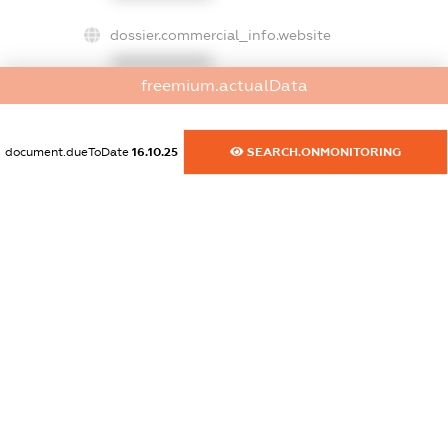
dossier.commercial_info.website
XXXXXXXXXX
freemium.actualData
dossier.commercial_info.activity
XXXXXXXXXX
document.dueToDate
16.10.25
SEARCH.ONMONITORING
freemium.exampleText_1
freemium.exampleText_2
freemium.anonymousPerSearch2
FREEMIUM.DETAILS
FREEMIUM.REGISTER