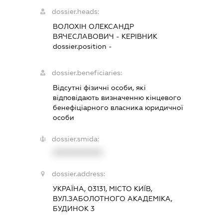
dossier.heads:
ВОЛОХІН ОЛЕКСАНДР
ВЯЧЕСЛАВОВИЧ
-
КЕРІВНИК
dossier.position -
dossier.beneficiaries:
Відсутні фізичні особи, які
відповідають визначенню кінцевого
бенефіціарного власника юридичної
особи
dossier.smida:
XXXXXXXXXX
dossier.address:
УКРАЇНА, 03131, МІСТО КИЇВ,
ВУЛ.ЗАБОЛОТНОГО АКАДЕМІКА,
БУДИНОК 3