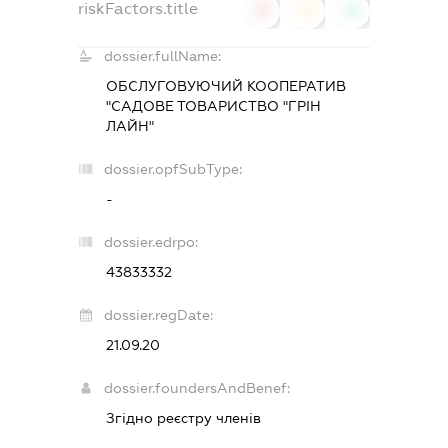
riskFactors.title
0
0
0
dossier.fullName:
ОБСЛУГОВУЮЧИЙ КООПЕРАТИВ
"САДОВЕ ТОВАРИСТВО "ГРІН
ЛАЙН"
dossier.opfSubType:
-
dossier.edrpo:
43833332
dossier.regDate:
21.09.20
dossier.foundersAndBenef:
Згідно реєстру членів