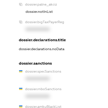
dossier.palne_akciz
dossier.notInList
dossier.bigTaxPayerReg
XXXXXXXXXX
dossier.declarations.title
dossier.declarations.noData
dossier.sanctions
dossier.specSanctions
XXXXXXXXXX
dossier.rnboSanctions
XXXXXXXXXX
dossier.amkuBlackList