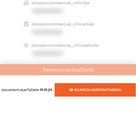
dossier.commercial_info.fax
XXXXXXXXXX
dossier.commercial_info.email
XXXXXXXXXX
dossier.commercial_info.website
XXXXXXXXXX
dossier.commercial_info.activity
freemium.actualData
XXXXXXXXXX
document.dueToDate
11.11.25
SEARCH.ONMONITORING
freemium.exampleText_1
freemium.exampleText_2
freemium.anonymousPerSearch2
FREEMIUM.DETAILS
FREEMIUM.REGISTER