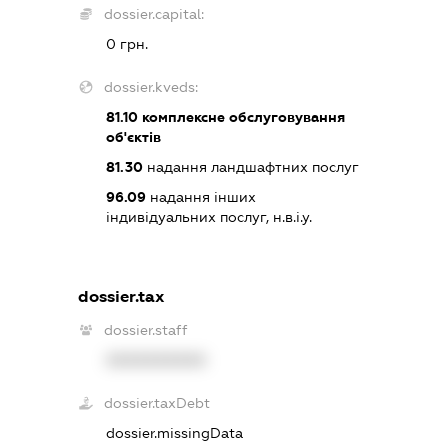
dossier.capital:
0 грн.
dossier.kveds:
81.10
комплексне обслуговування
об'єктів
81.30
надання ландшафтних послуг
96.09
надання інших
індивідуальних послуг, н.в.і.у.
dossier.tax
dossier.staff
XXXXXXXXXX
dossier.taxDebt
dossier.missingData