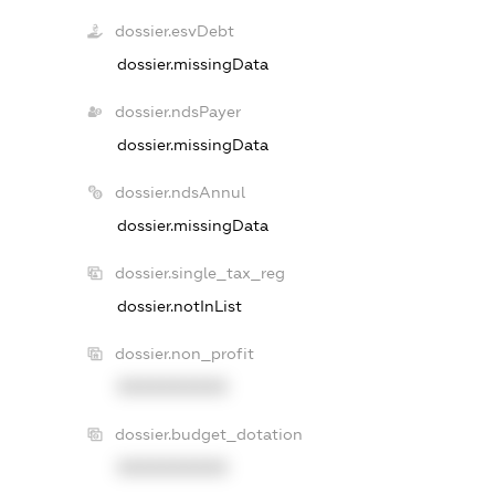
dossier.esvDebt
dossier.missingData
dossier.ndsPayer
dossier.missingData
dossier.ndsAnnul
dossier.missingData
dossier.single_tax_reg
dossier.notInList
dossier.non_profit
XXXXXXXXXX
dossier.budget_dotation
XXXXXXXXXX