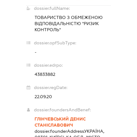
dossier.fullName:
ТОВАРИСТВО З ОБМЕЖЕНОЮ
ВІДПОВІДАЛЬНІСТЮ "РИЗИК
КОНТРОЛЬ"
dossier.opfSubType:
-
dossier.edrpo:
43833882
dossier.regDate:
22.09.20
dossier.foundersAndBenef:
ГЛІНЧЕВСЬКИЙ ДЕНИС
СТАНІСЛАВОВИЧ
dossier.founderAddress
УКРАЇНА,