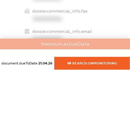
dossier.commercial_info.fax
XXXXXXXXXX
dossier.commercial_info.email
XXXXXXXXXX
freemium.actualData
dossier.commercial_info.website
XXXXXXXXXX
document.dueToDate
21.04.26
SEARCH.ONMONITORING
dossier.commercial_info.activity
XXXXXXXXXX
freemium.exampleText_1
freemium.exampleText_2
freemium.anonymousPerSearch2
FREEMIUM.DETAILS