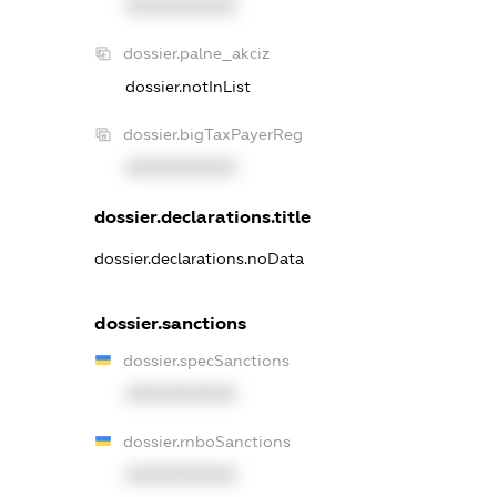
XXXXXXXXXX
dossier.palne_akciz
dossier.notInList
dossier.bigTaxPayerReg
XXXXXXXXXX
dossier.declarations.title
dossier.declarations.noData
dossier.sanctions
dossier.specSanctions
XXXXXXXXXX
dossier.rnboSanctions
XXXXXXXXXX