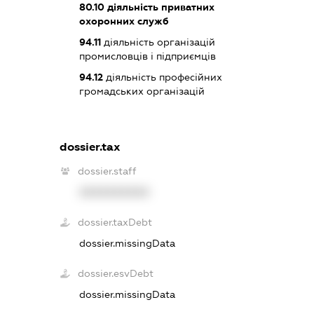
80.10
діяльність приватних
охоронних служб
94.11
діяльність організацій
промисловців і підприємців
94.12
діяльність професійних
громадських організацій
dossier.tax
dossier.staff
XXXXXXXXXX
dossier.taxDebt
dossier.missingData
dossier.esvDebt
dossier.missingData