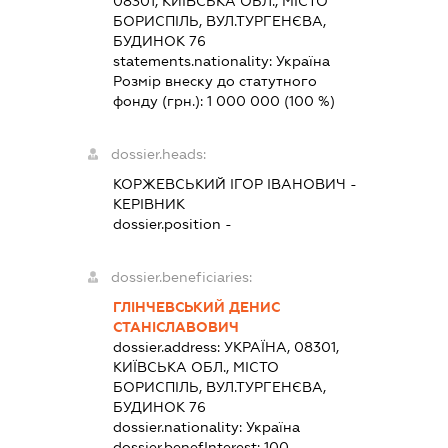
08301, КИЇВСЬКА ОБЛ., МІСТО
БОРИСПІЛЬ, ВУЛ.ТУРГЕНЄВА,
БУДИНОК 76
statements.nationality:
Україна
Розмір внеску до статутного
фонду (грн.):
1 000 000
(100 %)
dossier.heads:
КОРЖЕВСЬКИЙ ІГОР ІВАНОВИЧ
-
КЕРІВНИК
dossier.position -
dossier.beneficiaries:
ГЛІНЧЕВСЬКИЙ ДЕНИС
СТАНІСЛАВОВИЧ
dossier.address:
УКРАЇНА, 08301,
КИЇВСЬКА ОБЛ., МІСТО
БОРИСПІЛЬ, ВУЛ.ТУРГЕНЄВА,
БУДИНОК 76
dossier.nationality:
Україна
dossier.benefInterest:
100