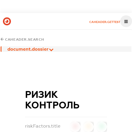
CAHEADER.GETTEST
CAHEADER.SEARCH
document.dossier
РИЗИК
КОНТРОЛЬ
riskFactors.title
0
0
0