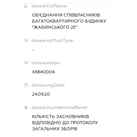
dossier.fullName:
ОБ'ЄДНАННЯ СПІВВЛАСНИКІВ
БАГАТОКВАРТИРНОГО БУДИНКУ
"ЖАБИНСЬКОГО 2Е"
dossier.opfSubType:
-
dossier.edrpo:
43840004
dossier.regDate:
24.09.20
dossier.foundersAndBenef:
КІЛЬКІСТЬ ЗАСНОВНИКІВ
ВІДПОВІДНО ДО ПРОТОКОЛУ
ЗАГАЛЬНИХ ЗБОРІВ