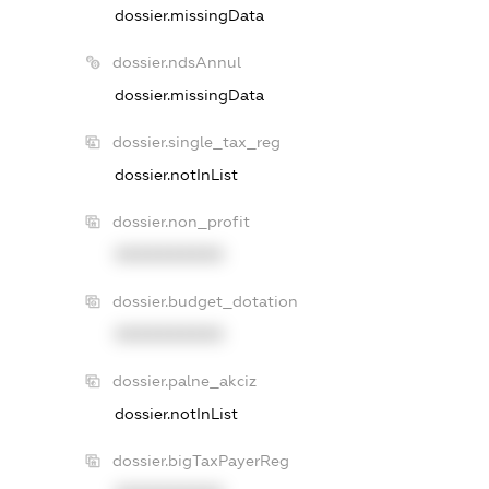
dossier.missingData
dossier.ndsAnnul
dossier.missingData
dossier.single_tax_reg
dossier.notInList
dossier.non_profit
XXXXXXXXXX
dossier.budget_dotation
XXXXXXXXXX
dossier.palne_akciz
dossier.notInList
dossier.bigTaxPayerReg