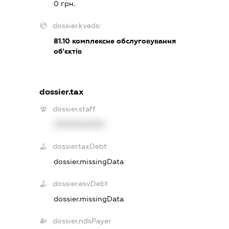
0 грн.
dossier.kveds:
81.10
комплексне обслуговування
об'єктів
dossier.tax
dossier.staff
XXXXXXXXXX
dossier.taxDebt
dossier.missingData
dossier.esvDebt
dossier.missingData
dossier.ndsPayer