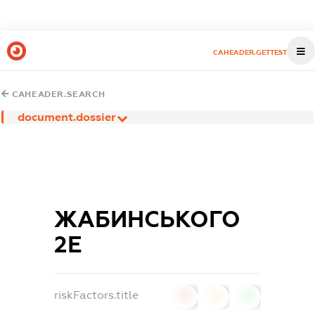
CAHEADER.GETTEST
CAHEADER.SEARCH
document.dossier
ЖАБИНСЬКОГО
2Е
riskFactors.title
0
0
0