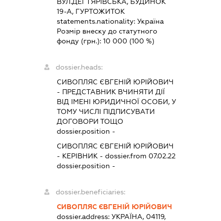
ВУЛ.ДЕГТЯРІВСЬКА, БУДИНОК
19-А, ГУРТОЖИТОК
statements.nationality:
Україна
Розмір внеску до статутного
фонду (грн.):
10 000
(100 %)
dossier.heads:
СИВОПЛЯС ЄВГЕНІЙ ЮРІЙОВИЧ
-
ПРЕДСТАВНИК
ВЧИНЯТИ ДІЇ
ВІД ІМЕНІ ЮРИДИЧНОЇ ОСОБИ, У
ТОМУ ЧИСЛІ ПІДПИСУВАТИ
ДОГОВОРИ ТОЩО
dossier.position -
СИВОПЛЯС ЄВГЕНІЙ ЮРІЙОВИЧ
-
КЕРІВНИК
- dossier.from 07.02.22
dossier.position -
dossier.beneficiaries:
СИВОПЛЯС ЄВГЕНІЙ ЮРІЙОВИЧ
dossier.address:
УКРАЇНА, 04119,