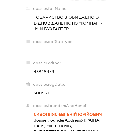
dossier.fullName:
ТОВАРИСТВО З ОБМЕЖЕНОЮ
ВІДПОВІДАЛЬНІСТЮ "КОМПАНІЯ
"МІЙ БУХГАЛТЕР"
dossier.opfSubType:
-
dossier.edrpo:
43848479
dossier.regDate:
30.09.20
dossier.foundersAndBenef:
СИВОПЛЯС ЄВГЕНІЙ ЮРІЙОВИЧ
dossier.founderAddress
УКРАЇНА,
04119, МІСТО КИЇВ,