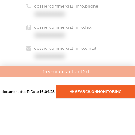
dossier.commercial_info.phone
XXXXXXXXXX
dossier.commercial_info.fax
XXXXXXXXXX
dossier.commercial_info.email
XXXXXXXXXX
dossier.commercial_info.website
freemium.actualData
XXXXXXXXXX
dossier.commercial_info.activity
document.dueToDate
16.04.25
SEARCH.ONMONITORING
XXXXXXXXXX
freemium.exampleText_1
freemium.exampleText_2