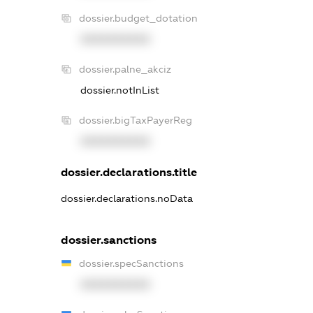
dossier.budget_dotation
XXXXXXXXXX
dossier.palne_akciz
dossier.notInList
dossier.bigTaxPayerReg
XXXXXXXXXX
dossier.declarations.title
dossier.declarations.noData
dossier.sanctions
dossier.specSanctions
XXXXXXXXXX