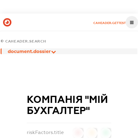
CAHEADER.GETTEST
CAHEADER.SEARCH
document.dossier
КОМПАНІЯ "МІЙ
БУХГАЛТЕР"
riskFactors.title
0
0
0