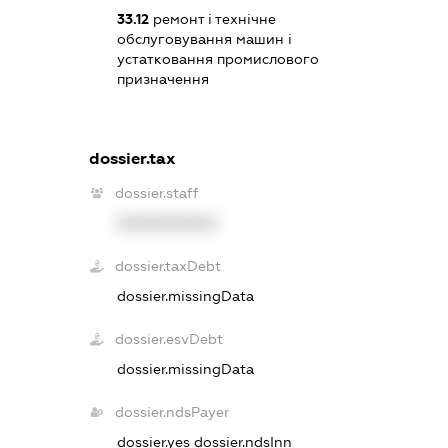
33.12
ремонт і технічне
обслуговування машин і
устатковання промислового
призначення
dossier.tax
dossier.staff
XXXXXXXXXX
dossier.taxDebt
dossier.missingData
dossier.esvDebt
dossier.missingData
dossier.ndsPayer
dossier.yes
dossier.ndsInn