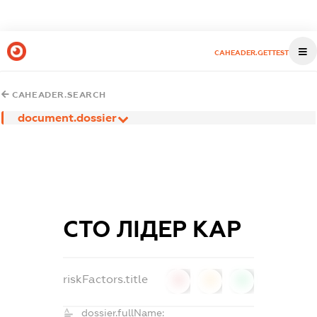
CAHEADER.GETTEST
CAHEADER.SEARCH
document.dossier
СТО ЛІДЕР КАР
riskFactors.title
0
0
0
dossier.fullName: