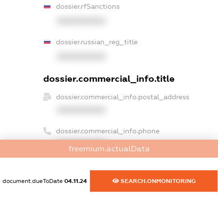
dossier.rfSanctions
XXXXXXXXXX
dossier.russian_reg_title
XXXXXXXXXX
dossier.commercial_info.title
dossier.commercial_info.postal_address
XXXXXXXXXX
dossier.commercial_info.phone
XXXXXXXXXX
freemium.actualData
dossier.commercial_info.fax
XXXXXXXXXX
document.dueToDate
04.11.24
SEARCH.ONMONITORING
dossier.commercial_info.email
XXXXXXXXXX