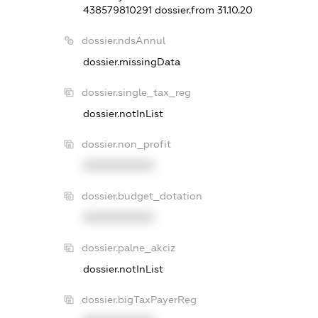
438579810291
dossier.from 31.10.20
dossier.ndsAnnul
dossier.missingData
dossier.single_tax_reg
dossier.notInList
dossier.non_profit
XXXXXXXXXX
dossier.budget_dotation
XXXXXXXXXX
dossier.palne_akciz
dossier.notInList
dossier.bigTaxPayerReg