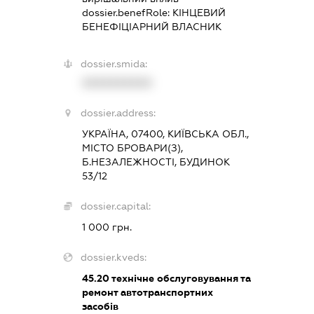
dossier.benefRole:
КІНЦЕВИЙ
БЕНЕФІЦІАРНИЙ ВЛАСНИК
dossier.smida:
XXXXXXXXXX
dossier.address:
УКРАЇНА, 07400, КИЇВСЬКА ОБЛ.,
МІСТО БРОВАРИ(З),
Б.НЕЗАЛЕЖНОСТІ, БУДИНОК
53/12
dossier.capital:
1 000 грн.
dossier.kveds:
45.20
технічне обслуговування та
ремонт автотранспортних
засобів