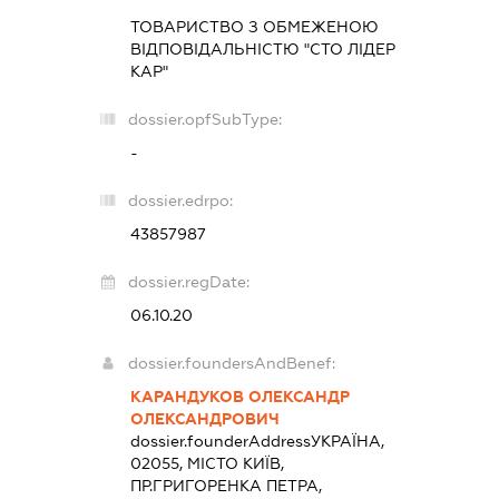
ТОВАРИСТВО З ОБМЕЖЕНОЮ
ВІДПОВІДАЛЬНІСТЮ "СТО ЛІДЕР
КАР"
dossier.opfSubType:
-
dossier.edrpo:
43857987
dossier.regDate:
06.10.20
dossier.foundersAndBenef:
КАРАНДУКОВ ОЛЕКСАНДР
ОЛЕКСАНДРОВИЧ
dossier.founderAddress
УКРАЇНА,
02055, МІСТО КИЇВ,
ПР.ГРИГОРЕНКА ПЕТРА,