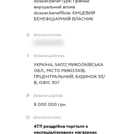
dossier.benefType:
Прямий
вирішальний вплив
dossier.benefRole:
КІНЦЕВИЙ
БЕНЕФІЦІАРНИЙ ВЛАСНИК
dossier.smida:
XXXXXXXXXX
dossier.address:
УКРАЇНА, 54017, МИКОЛАЇВСЬКА
ОБЛ., МІСТО МИКОЛАЇВ,
ПР.ЦЕНТРАЛЬНИЙ, БУДИНОК 93/
В, ОФІС 307
dossier.capital:
8 000 000 грн.
dossier.kveds:
47.11
роздрібна торгівля в
неспеціалізованих магазинах