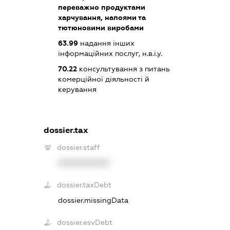
переважно продуктами
харчування, напоями та
тютюновими виробами
63.99
надання інших
інформаційних послуг, н.в.і.у.
70.22
консультування з питань
комерційної діяльності й
керування
dossier.tax
dossier.staff
XXXXXXXXXX
dossier.taxDebt
dossier.missingData
dossier.esvDebt