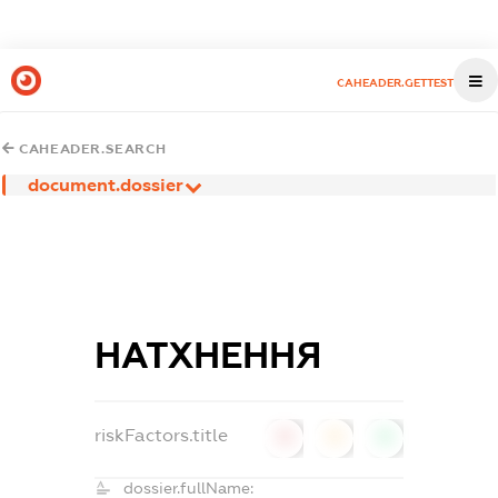
CAHEADER.GETTEST
CAHEADER.SEARCH
document.dossier
НАТХНЕННЯ
riskFactors.title
0
0
0
dossier.fullName: