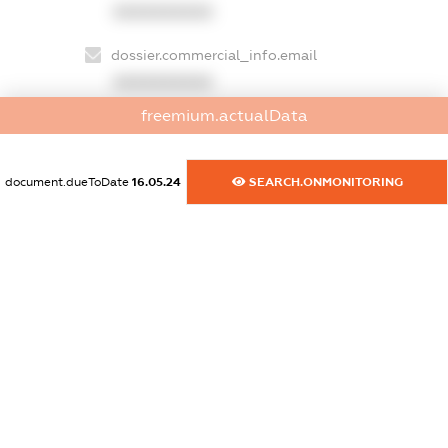
XXXXXXXXXX
dossier.commercial_info.email
XXXXXXXXXX
freemium.actualData
dossier.commercial_info.website
XXXXXXXXXX
document.dueToDate
16.05.24
SEARCH.ONMONITORING
dossier.commercial_info.activity
XXXXXXXXXX
freemium.exampleText_1
freemium.exampleText_2
freemium.anonymousPerSearch2
FREEMIUM.DETAILS
FREEMIUM.REGISTER