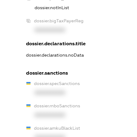
dossier.notInList
dossier.bigTaxPayerReg
XXXXXXXXXX
dossier.declarations.title
dossier.declarations.noData
dossier.sanctions
dossier.specSanctions
XXXXXXXXXX
dossier.rnboSanctions
XXXXXXXXXX
dossier.amkuBlackList