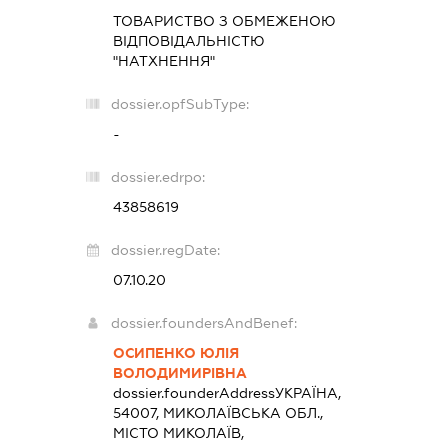
ТОВАРИСТВО З ОБМЕЖЕНОЮ
ВІДПОВІДАЛЬНІСТЮ
"НАТХНЕННЯ"
dossier.opfSubType:
-
dossier.edrpo:
43858619
dossier.regDate:
07.10.20
dossier.foundersAndBenef:
ОСИПЕНКО ЮЛІЯ
ВОЛОДИМИРІВНА
dossier.founderAddress
УКРАЇНА,
54007, МИКОЛАЇВСЬКА ОБЛ.,
МІСТО МИКОЛАЇВ,