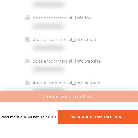
XXXXXXXXXX
dossier.commercial_info.fax
XXXXXXXXXX
dossier.commercial_info.email
XXXXXXXXXX
dossier.commercial_info.website
XXXXXXXXXX
dossier.commercial_info.activity
XXXXXXXXXX
freemium.actualData
document.dueToDate
09.10.20
SEARCH.ONMONITORING
freemium.exampleText_1
freemium.exampleText_2
freemium.anonymousPerSearch2