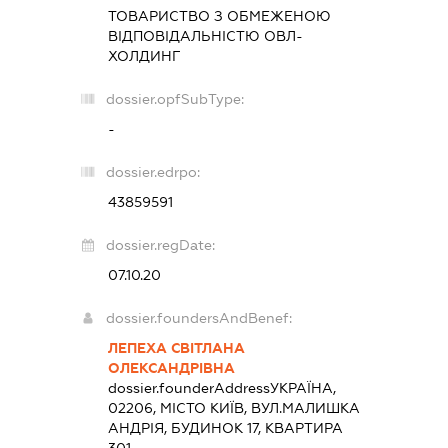
ТОВАРИСТВО З ОБМЕЖЕНОЮ
ВІДПОВІДАЛЬНІСТЮ
ОВЛ-
ХОЛДИНГ
dossier.opfSubType:
-
dossier.edrpo:
43859591
dossier.regDate:
07.10.20
dossier.foundersAndBenef:
ЛЕПЕХА СВІТЛАНА
ОЛЕКСАНДРІВНА
dossier.founderAddress
УКРАЇНА,
02206, МІСТО КИЇВ, ВУЛ.МАЛИШКА
АНДРІЯ, БУДИНОК 17, КВАРТИРА
301