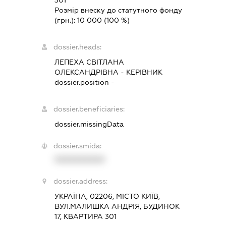
Розмір внеску до статутного фонду
(грн.):
10 000
(100 %)
dossier.heads:
ЛЕПЕХА СВІТЛАНА
ОЛЕКСАНДРІВНА
-
КЕРІВНИК
dossier.position -
dossier.beneficiaries:
dossier.missingData
dossier.smida:
XXXXXXXXXX
dossier.address:
УКРАЇНА, 02206, МІСТО КИЇВ,
ВУЛ.МАЛИШКА АНДРІЯ, БУДИНОК
17, КВАРТИРА 301