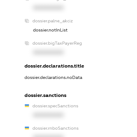
XXXXXXXXXX
dossier.palne_akciz
dossier.notInList
dossier.bigTaxPayerReg
XXXXXXXXXX
dossier.declarations.title
dossier.declarations.noData
dossier.sanctions
dossier.specSanctions
XXXXXXXXXX
dossier.rnboSanctions