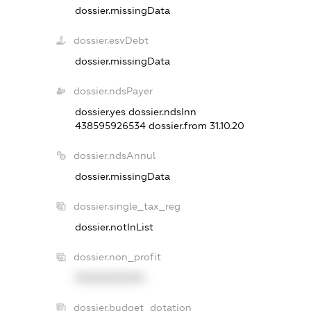
dossier.missingData
dossier.esvDebt
dossier.missingData
dossier.ndsPayer
dossier.yes
dossier.ndsInn
438595926534
dossier.from 31.10.20
dossier.ndsAnnul
dossier.missingData
dossier.single_tax_reg
dossier.notInList
dossier.non_profit
XXXXXXXXXX
dossier.budget_dotation