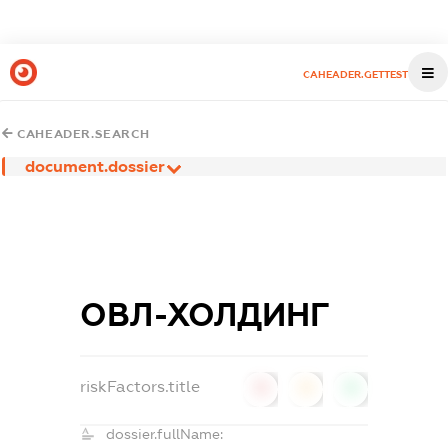
CAHEADER.GETTEST
CAHEADER.SEARCH
document.dossier
ОВЛ-ХОЛДИНГ
riskFactors.title
0
0
0
dossier.fullName: