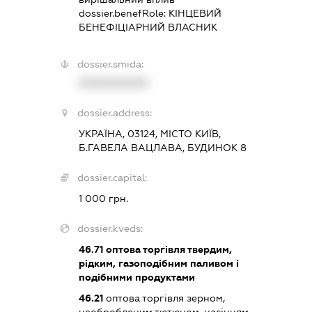
dossier.benefRole:
КІНЦЕВИЙ
БЕНЕФІЦІАРНИЙ ВЛАСНИК
dossier.smida:
XXXXXXXXXX
dossier.address:
УКРАЇНА, 03124, МІСТО КИЇВ,
Б.ГАВЕЛА ВАЦЛАВА, БУДИНОК 8
dossier.capital:
1 000 грн.
dossier.kveds:
46.71
оптова торгівля твердим,
рідким, газоподібним паливом і
подібними продуктами
46.21
оптова торгівля зерном,
необробленим тютюном, насінням