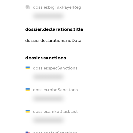
dossier.bigTaxPayerReg
XXXXXXXXXX
dossier.declarations.title
dossier.declarations.noData
dossier.sanctions
dossier.specSanctions
XXXXXXXXXX
dossier.rnboSanctions
XXXXXXXXXX
dossier.amkuBlackList
XXXXXXXXXX
dossier.ofacSanctions