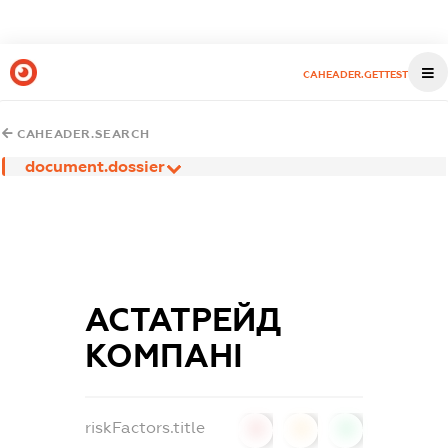
CAHEADER.GETTEST
CAHEADER.SEARCH
document.dossier
АСТАТРЕЙД
КОМПАНІ
riskFactors.title
0
0
0