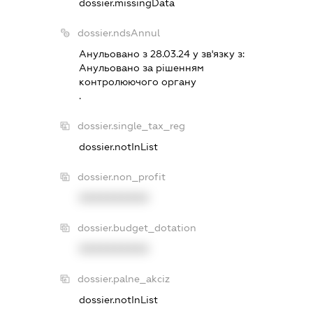
dossier.missingData
dossier.ndsAnnul
Анульовано з 28.03.24 у зв'язку з:
Анульовано за рiшенням
контролюючого органу
.
dossier.single_tax_reg
dossier.notInList
dossier.non_profit
XXXXXXXXXX
dossier.budget_dotation
XXXXXXXXXX
dossier.palne_akciz
dossier.notInList