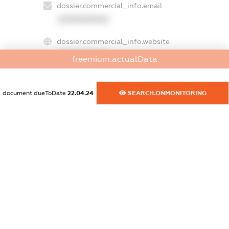
dossier.commercial_info.email
XXXXXXXXXX
dossier.commercial_info.website
XXXXXXXXXX
freemium.actualData
dossier.commercial_info.activity
XXXXXXXXXX
document.dueToDate
22.04.24
SEARCH.ONMONITORING
freemium.exampleText_1
freemium.exampleText_2
freemium.anonymousPerSearch2
FREEMIUM.DETAILS
FREEMIUM.REGISTER