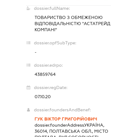
dossier.fullName:
ТОВАРИСТВО З ОБМЕЖЕНОЮ
ВІДПОВІДАЛЬНІСТЮ "АСТАТРЕЙД
КОМПАНІ"
dossier.opfSubType:
-
dossier.edrpo:
43859764
dossier.regDate:
07.10.20
dossier.foundersAndBenef:
ГУК ВІКТОР ГРИГОРІЙОВИЧ
dossier.founderAddress
УКРАЇНА,
36014, ПОЛТАВСЬКА ОБЛ., МІСТО