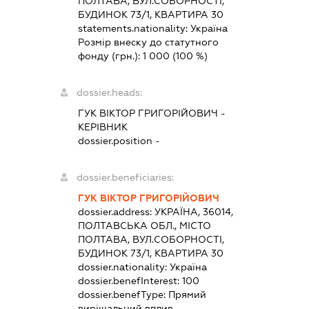
ПОЛТАВА, ВУЛ.СОБОРНОСТІ,
БУДИНОК 73/1, КВАРТИРА 30
statements.nationality:
Україна
Розмір внеску до статутного
фонду (грн.):
1 000
(100 %)
dossier.heads:
ГУК ВІКТОР ГРИГОРІЙОВИЧ
-
КЕРІВНИК
dossier.position -
dossier.beneficiaries:
ГУК ВІКТОР ГРИГОРІЙОВИЧ
dossier.address:
УКРАЇНА, 36014,
ПОЛТАВСЬКА ОБЛ., МІСТО
ПОЛТАВА, ВУЛ.СОБОРНОСТІ,
БУДИНОК 73/1, КВАРТИРА 30
dossier.nationality:
Україна
dossier.benefInterest:
100
dossier.benefType:
Прямий
вирішальний вплив