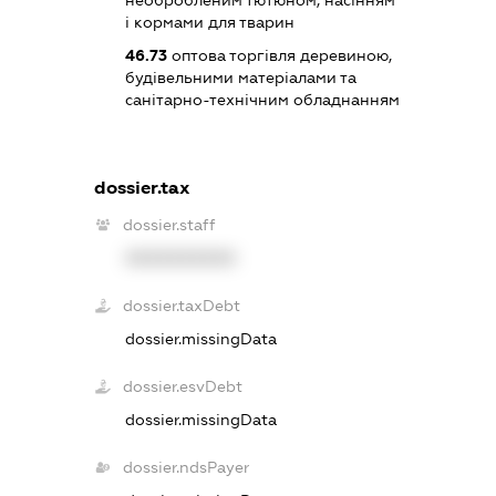
і кормами для тварин
46.73
оптова торгівля деревиною,
будівельними матеріалами та
санітарно-технічним обладнанням
dossier.tax
dossier.staff
XXXXXXXXXX
dossier.taxDebt
dossier.missingData
dossier.esvDebt
dossier.missingData
dossier.ndsPayer