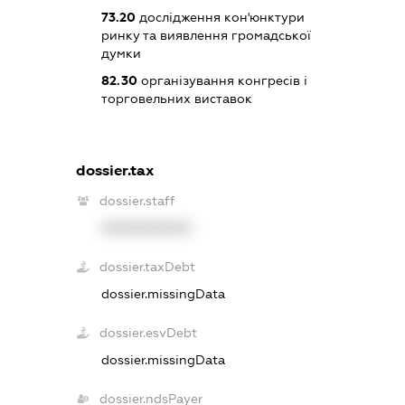
73.20
дослідження кон'юнктури
ринку та виявлення громадської
думки
82.30
організування конгресів і
торговельних виставок
dossier.tax
dossier.staff
XXXXXXXXXX
dossier.taxDebt
dossier.missingData
dossier.esvDebt
dossier.missingData
dossier.ndsPayer