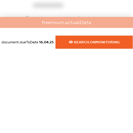
XXXXXXXXXX
dossier.commercial_info.website
freemium.actualData
XXXXXXXXXX
dossier.commercial_info.activity
document.dueToDate
16.04.25
SEARCH.ONMONITORING
XXXXXXXXXX
freemium.exampleText_1
freemium.exampleText_2
freemium.anonymousPerSearch2
FREEMIUM.DETAILS
FREEMIUM.REGISTER