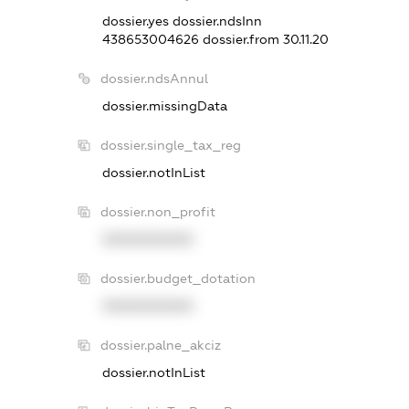
dossier.yes
dossier.ndsInn
438653004626
dossier.from 30.11.20
dossier.ndsAnnul
dossier.missingData
dossier.single_tax_reg
dossier.notInList
dossier.non_profit
XXXXXXXXXX
dossier.budget_dotation
XXXXXXXXXX
dossier.palne_akciz
dossier.notInList