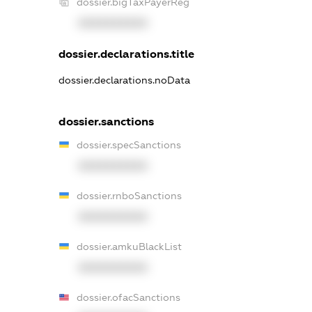
dossier.bigTaxPayerReg
XXXXXXXXXX
dossier.declarations.title
dossier.declarations.noData
dossier.sanctions
dossier.specSanctions
XXXXXXXXXX
dossier.rnboSanctions
XXXXXXXXXX
dossier.amkuBlackList
XXXXXXXXXX
dossier.ofacSanctions