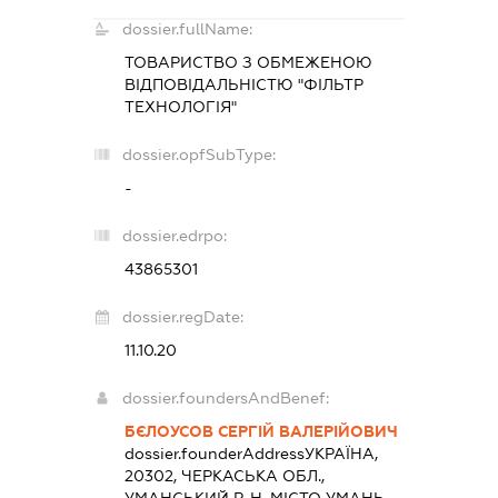
dossier.fullName:
ТОВАРИСТВО З ОБМЕЖЕНОЮ
ВІДПОВІДАЛЬНІСТЮ "ФІЛЬТР
ТЕХНОЛОГІЯ"
dossier.opfSubType:
-
dossier.edrpo:
43865301
dossier.regDate:
11.10.20
dossier.foundersAndBenef:
БЄЛОУСОВ СЕРГІЙ ВАЛЕРІЙОВИЧ
dossier.founderAddress
УКРАЇНА,
20302, ЧЕРКАСЬКА ОБЛ.,
УМАНСЬКИЙ Р-Н, МІСТО УМАНЬ,