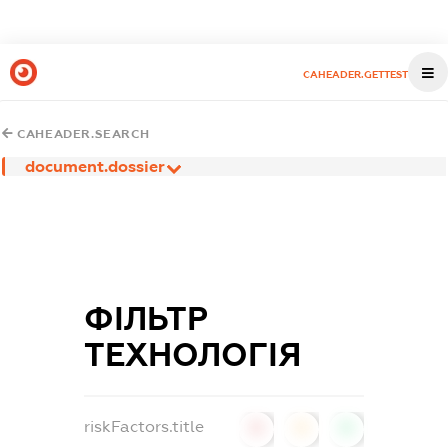
CAHEADER.GETTEST
CAHEADER.SEARCH
document.dossier
ФІЛЬТР
ТЕХНОЛОГІЯ
riskFactors.title
0
0
0