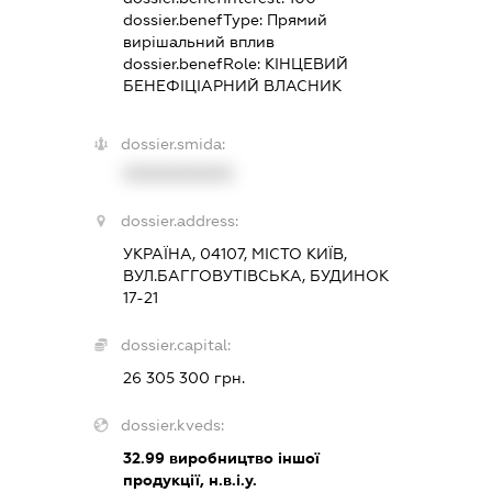
dossier.benefType:
Прямий
вирішальний вплив
dossier.benefRole:
КІНЦЕВИЙ
БЕНЕФІЦІАРНИЙ ВЛАСНИК
dossier.smida:
XXXXXXXXXX
dossier.address:
УКРАЇНА, 04107, МІСТО КИЇВ,
ВУЛ.БАГГОВУТІВСЬКА, БУДИНОК
17-21
dossier.capital:
26 305 300 грн.
dossier.kveds:
32.99
виробництво іншої
продукції, н.в.і.у.