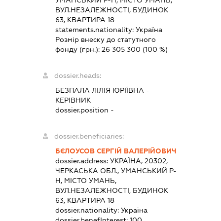
ВУЛ.НЕЗАЛЕЖНОСТІ, БУДИНОК
63, КВАРТИРА 18
statements.nationality:
Україна
Розмір внеску до статутного
фонду (грн.):
26 305 300
(100 %)
dossier.heads:
БЕЗПАЛА ЛІЛІЯ ЮРІЇВНА
-
КЕРІВНИК
dossier.position -
dossier.beneficiaries:
БЄЛОУСОВ СЕРГІЙ ВАЛЕРІЙОВИЧ
dossier.address:
УКРАЇНА, 20302,
ЧЕРКАСЬКА ОБЛ., УМАНСЬКИЙ Р-
Н, МІСТО УМАНЬ,
ВУЛ.НЕЗАЛЕЖНОСТІ, БУДИНОК
63, КВАРТИРА 18
dossier.nationality:
Україна
dossier.benefInterest:
100