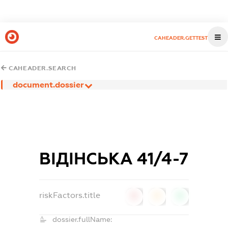
CAHEADER.GETTEST
CAHEADER.SEARCH
document.dossier
ВІДІНСЬКА 41/4-7
riskFactors.title
0
0
0
dossier.fullName: