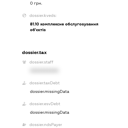
0 грн.
dossier.kveds:
81.10
комплексне обслуговування
об'єктів
dossier.tax
dossier.staff
XXXXXXXXXX
dossier.taxDebt
dossier.missingData
dossier.esvDebt
dossier.missingData
dossier.ndsPayer