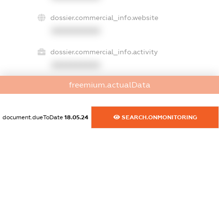
dossier.commercial_info.website
XXXXXXXXXX
dossier.commercial_info.activity
XXXXXXXXXX
freemium.actualData
freemium.exampleText_1
freemium.exampleText_2
document.dueToDate
18.05.24
SEARCH.ONMONITORING
freemium.anonymousPerSearch2
FREEMIUM.DETAILS
FREEMIUM.REGISTER