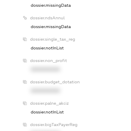
dossier.missingData
dossier.ndsAnnul
dossier.missingData
dossier.single_tax_reg
dossier.notInList
dossier.non_profit
XXXXXXXXXX
dossier.budget_dotation
XXXXXXXXXX
dossier.palne_akciz
dossier.notInList
dossier.bigTaxPayerReg