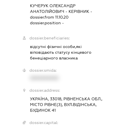
КУЧЕРУК ОЛЕКСАНДР
АНАТОЛІЙОВИЧ
-
КЕРІВНИК
-
dossier.from 11.10.20
dossier.position -
dossier.beneficiaries:
відсутні фізичні особи,які
віповідають статусу кінцевого
бенеціарного власника
dossier.smida:
XXXXXXXXXX
dossier.address:
УКРАЇНА, 33018, РІВНЕНСЬКА ОБЛ.,
МІСТО РІВНЕ(З), ВУЛ.ВІДІНСЬКА,
БУДИНОК 41
dossier.capital: