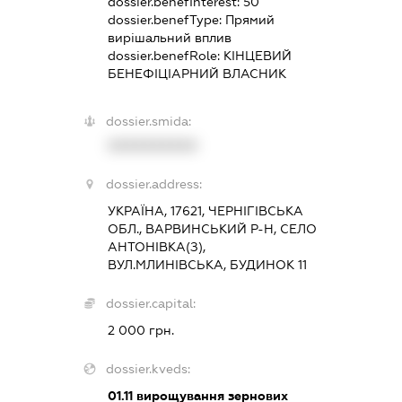
dossier.benefInterest:
50
dossier.benefType:
Прямий
вирішальний вплив
dossier.benefRole:
КІНЦЕВИЙ
БЕНЕФІЦІАРНИЙ ВЛАСНИК
dossier.smida:
XXXXXXXXXX
dossier.address:
УКРАЇНА, 17621, ЧЕРНІГІВСЬКА
ОБЛ., ВАРВИНСЬКИЙ Р-Н, СЕЛО
АНТОНІВКА(З),
ВУЛ.МЛИНІВСЬКА, БУДИНОК 11
dossier.capital:
2 000 грн.
dossier.kveds:
01.11
вирощування зернових