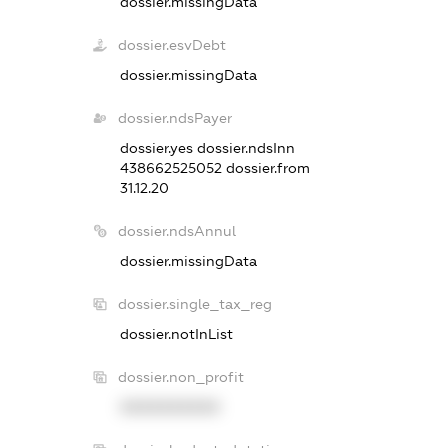
dossier.missingData
dossier.esvDebt
dossier.missingData
dossier.ndsPayer
dossier.yes
dossier.ndsInn
438662525052
dossier.from
31.12.20
dossier.ndsAnnul
dossier.missingData
dossier.single_tax_reg
dossier.notInList
dossier.non_profit
XXXXXXXXXX