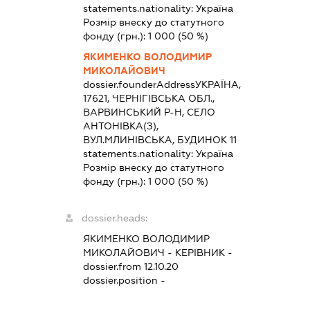
statements.nationality:
Україна
Розмір внеску до статутного
фонду (грн.):
1 000
(50 %)
ЯКИМЕНКО ВОЛОДИМИР
МИКОЛАЙОВИЧ
dossier.founderAddress
УКРАЇНА,
17621, ЧЕРНІГІВСЬКА ОБЛ.,
ВАРВИНСЬКИЙ Р-Н, СЕЛО
АНТОНІВКА(З),
ВУЛ.МЛИНІВСЬКА, БУДИНОК 11
statements.nationality:
Україна
Розмір внеску до статутного
фонду (грн.):
1 000
(50 %)
dossier.heads:
ЯКИМЕНКО ВОЛОДИМИР
МИКОЛАЙОВИЧ
-
КЕРІВНИК
-
dossier.from 12.10.20
dossier.position -