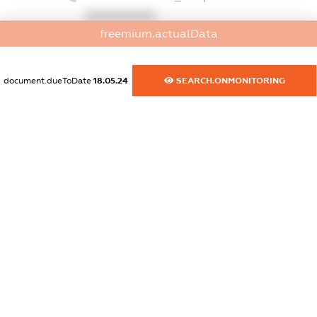
XXXXXXXXXX
freemium.actualData
dossier.commercial_info.fax
XXXXXXXXXX
document.dueToDate
18.05.24
SEARCH.ONMONITORING
dossier.commercial_info.email
XXXXXXXXXX
dossier.commercial_info.website
XXXXXXXXXX
dossier.commercial_info.activity
XXXXXXXXXX
freemium.exampleText_1
freemium.exampleText_2
freemium.anonymousPerSearch2