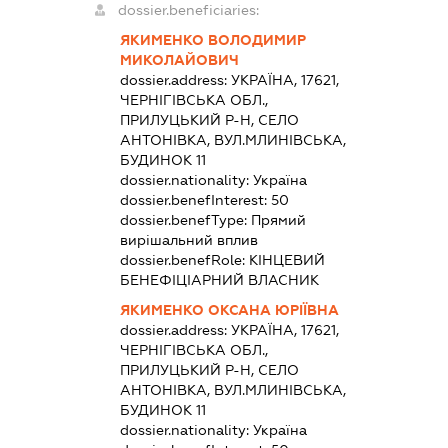
dossier.beneficiaries:
ЯКИМЕНКО ВОЛОДИМИР
МИКОЛАЙОВИЧ
dossier.address:
УКРАЇНА, 17621,
ЧЕРНІГІВСЬКА ОБЛ.,
ПРИЛУЦЬКИЙ Р-Н, СЕЛО
АНТОНІВКА, ВУЛ.МЛИНІВСЬКА,
БУДИНОК 11
dossier.nationality:
Україна
dossier.benefInterest:
50
dossier.benefType:
Прямий
вирішальний вплив
dossier.benefRole:
КІНЦЕВИЙ
БЕНЕФІЦІАРНИЙ ВЛАСНИК
ЯКИМЕНКО ОКСАНА ЮРІЇВНА
dossier.address:
УКРАЇНА, 17621,
ЧЕРНІГІВСЬКА ОБЛ.,
ПРИЛУЦЬКИЙ Р-Н, СЕЛО
АНТОНІВКА, ВУЛ.МЛИНІВСЬКА,
БУДИНОК 11
dossier.nationality:
Україна