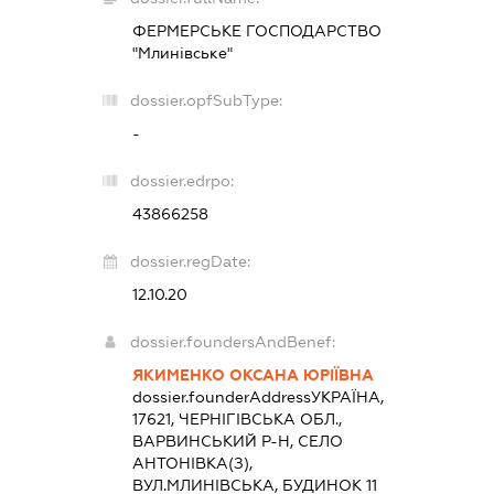
ФЕРМЕРСЬКЕ ГОСПОДАРСТВО
"Млинівське"
dossier.opfSubType:
-
dossier.edrpo:
43866258
dossier.regDate:
12.10.20
dossier.foundersAndBenef:
ЯКИМЕНКО ОКСАНА ЮРІЇВНА
dossier.founderAddress
УКРАЇНА,
17621, ЧЕРНІГІВСЬКА ОБЛ.,
ВАРВИНСЬКИЙ Р-Н, СЕЛО
АНТОНІВКА(З),
ВУЛ.МЛИНІВСЬКА, БУДИНОК 11