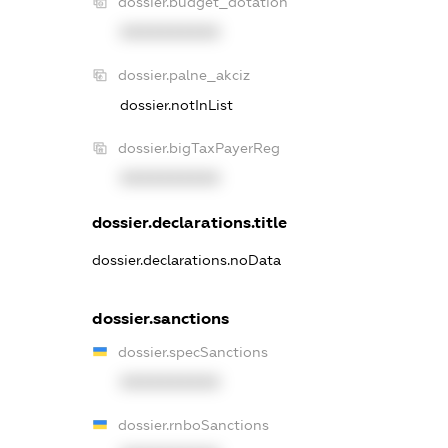
dossier.budget_dotation
XXXXXXXXXX
dossier.palne_akciz
dossier.notInList
dossier.bigTaxPayerReg
XXXXXXXXXX
dossier.declarations.title
dossier.declarations.noData
dossier.sanctions
dossier.specSanctions
XXXXXXXXXX
dossier.rnboSanctions