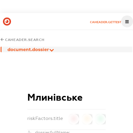
CAHEADER.GETTEST
CAHEADER.SEARCH
document.dossier
Млинівське
riskFactors.title
0
0
0
dossier.fullName: