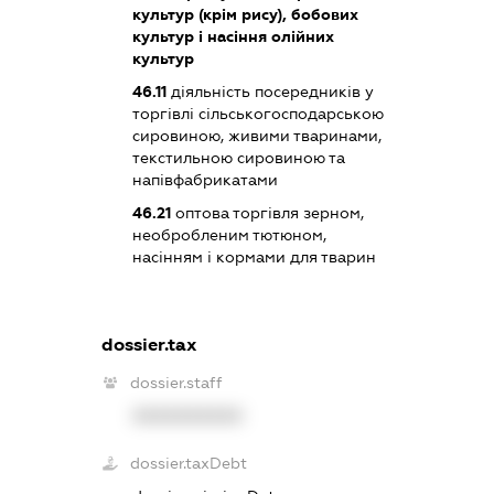
культур (крім рису), бобових
культур і насіння олійних
культур
46.11
діяльність посередників у
торгівлі сільськогосподарською
сировиною, живими тваринами,
текстильною сировиною та
напівфабрикатами
46.21
оптова торгівля зерном,
необробленим тютюном,
насінням і кормами для тварин
dossier.tax
dossier.staff
XXXXXXXXXX
dossier.taxDebt