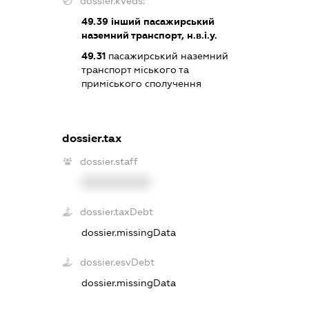
dossier.kveds:
49.39
інший пасажирський
наземний транспорт, н.в.і.у.
49.31
пасажирський наземний
транспорт міського та
приміського сполучення
dossier.tax
dossier.staff
XXXXXXXXXX
dossier.taxDebt
dossier.missingData
dossier.esvDebt
dossier.missingData