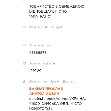
ТОВАРИСТВО З ОБМЕЖЕНОЮ
ВІДПОВІДАЛЬНІСТЮ
"АКАТРАНС"
dossier.opfSubType:
-
dossier.edrpo:
43866876
dossier.regDate:
12.10.20
dossier.foundersAndBenef:
БАХМАТ ЯРОСЛАВ
АНАТОЛІЙОВИЧ
dossier.founderAddress
УКРАЇНА,
41600, СУМСЬКА ОБЛ., МІСТО
КОНОТОП(З),