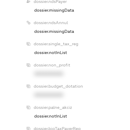
dossier.ndsPayer
dossier.missingData
dossier.ndsAnnul
dossier.missingData
dossier.single_tax_reg
dossier.notInList
dossier.non_profit
XXXXXXXXXX
dossier.budget_dotation
XXXXXXXXXX
dossier.palne_akciz
dossier.notInList
dossier.bigTaxPayerReg