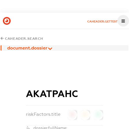
CAHEADER.GETTEST
CAHEADER.SEARCH
document.dossier
АКАТРАНС
riskFactors.title
0
0
0
dossier.fullName: