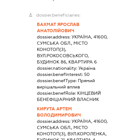
dossier.beneficiaries:
БАХМАТ ЯРОСЛАВ
АНАТОЛІЙОВИЧ
dossier.address:
УКРАЇНА, 41600,
СУМСЬКА ОБЛ., МІСТО
КОНОТОП(З),
ВУЛ.РОКОСОВСЬКОГО,
БУДИНОК 86, КВАРТИРА 6
dossier.nationality:
Україна
dossier.benefInterest:
50
dossier.benefType:
Прямий
вирішальний вплив
dossier.benefRole:
КІНЦЕВИЙ
БЕНЕФІЦІАРНИЙ ВЛАСНИК
КИРУТА АРТЕМ
ВОЛОДИМИРОВИЧ
dossier.address:
УКРАЇНА, 41600,
СУМСЬКА ОБЛ., МІСТО
КОНОТОП(З), ВУЛ.КОРОЛЕНКА,