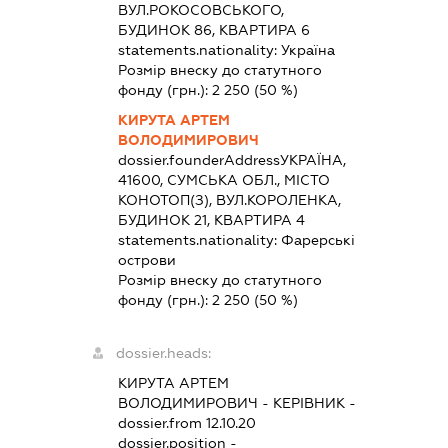
ВУЛ.РОКОСОВСЬКОГО,
БУДИНОК 86, КВАРТИРА 6
statements.nationality:
Україна
Розмір внеску до статутного
фонду (грн.):
2 250
(50 %)
КИРУТА АРТЕМ
ВОЛОДИМИРОВИЧ
dossier.founderAddress
УКРАЇНА,
41600, СУМСЬКА ОБЛ., МІСТО
КОНОТОП(З), ВУЛ.КОРОЛЕНКА,
БУДИНОК 21, КВАРТИРА 4
statements.nationality:
Фарерські
острови
Розмір внеску до статутного
фонду (грн.):
2 250
(50 %)
dossier.heads:
КИРУТА АРТЕМ
ВОЛОДИМИРОВИЧ
-
КЕРІВНИК
-
dossier.from 12.10.20
dossier.position -