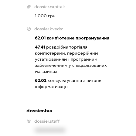
dossier.capital:
1 000 грн.
dossier.kveds:
62.01
комп'ютерне програмування
47.41
роздрібна торгівля
комп'ютерами, периферійним
устаткованням і програмним
забезпеченням у спеціалізованих
магазинах
62.02
консультування з питань
інформатизації
dossier.tax
dossier.staff
XXXXXXXXXX