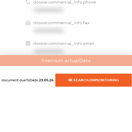
dossier.commercial_info.phone
XXXXXXXXXX
dossier.commercial_info.fax
XXXXXXXXXX
dossier.commercial_info.email
XXXXXXXXXX
freemium.actualData
dossier.commercial_info.website
XXXXXXXXXX
document.dueToDate
23.05.26
SEARCH.ONMONITORING
dossier.commercial_info.activity
XXXXXXXXXX
freemium.exampleText_1
freemium.exampleText_2
freemium.anonymousPerSearch2