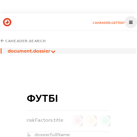
CAHEADER.GETTEST
CAHEADER.SEARCH
document.dossier
ФУТБІ
riskFactors.title
0
0
0
dossier.fullName: