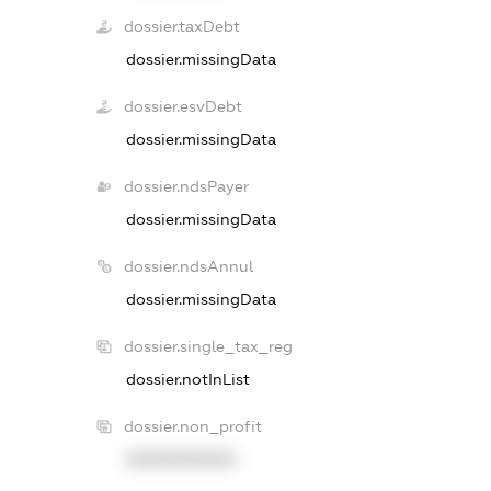
dossier.taxDebt
dossier.missingData
dossier.esvDebt
dossier.missingData
dossier.ndsPayer
dossier.missingData
dossier.ndsAnnul
dossier.missingData
dossier.single_tax_reg
dossier.notInList
dossier.non_profit
XXXXXXXXXX