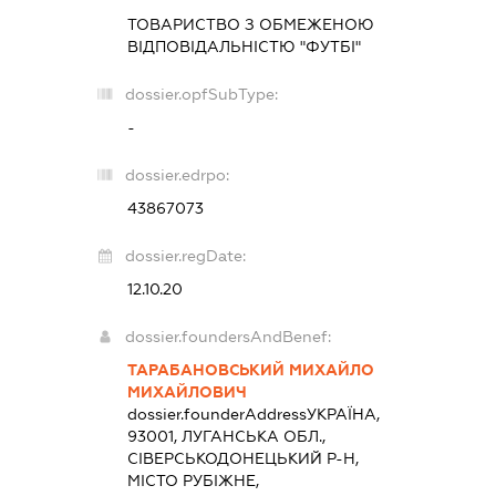
ТОВАРИСТВО З ОБМЕЖЕНОЮ
ВІДПОВІДАЛЬНІСТЮ "ФУТБІ"
dossier.opfSubType:
-
dossier.edrpo:
43867073
dossier.regDate:
12.10.20
dossier.foundersAndBenef:
ТАРАБАНОВСЬКИЙ МИХАЙЛО
МИХАЙЛОВИЧ
dossier.founderAddress
УКРАЇНА,
93001, ЛУГАНСЬКА ОБЛ.,
СІВЕРСЬКОДОНЕЦЬКИЙ Р-Н,
МІСТО РУБІЖНЕ,