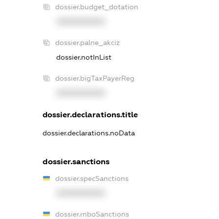
dossier.budget_dotation
XXXXXXXXXX
dossier.palne_akciz
dossier.notInList
dossier.bigTaxPayerReg
XXXXXXXXXX
dossier.declarations.title
dossier.declarations.noData
dossier.sanctions
dossier.specSanctions
XXXXXXXXXX
dossier.rnboSanctions