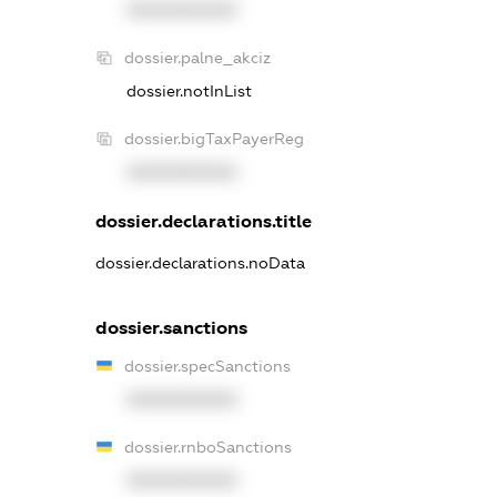
XXXXXXXXXX
dossier.palne_akciz
dossier.notInList
dossier.bigTaxPayerReg
XXXXXXXXXX
dossier.declarations.title
dossier.declarations.noData
dossier.sanctions
dossier.specSanctions
XXXXXXXXXX
dossier.rnboSanctions
XXXXXXXXXX