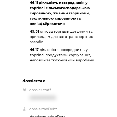
46.11
діяльність посередників у
торгівлі сільськогосподарською
сировиною, живими тваринами,
текстильною сировиною та
напівфабрикатами
45.31
оптова торгівля деталями та
приладдям для автотранспортних
засобів
46.17
діяльність посередників у
торгівлі продуктами харчування,
напоями та тютюновими виробами
dossier.tax
dossier.staff
XXXXXXXXXX
dossier.taxDebt
dossier.missingData