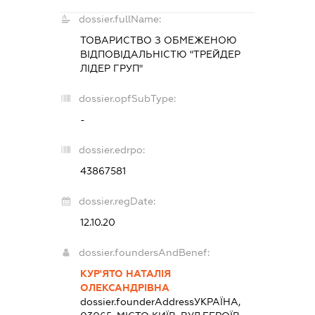
dossier.fullName:
ТОВАРИСТВО З ОБМЕЖЕНОЮ
ВІДПОВІДАЛЬНІСТЮ "ТРЕЙДЕР
ЛІДЕР ГРУП"
dossier.opfSubType:
-
dossier.edrpo:
43867581
dossier.regDate:
12.10.20
dossier.foundersAndBenef:
КУР'ЯТО НАТАЛІЯ
ОЛЕКСАНДРІВНА
dossier.founderAddress
УКРАЇНА,