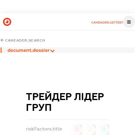
CAHEADER.GETTEST
CAHEADER.SEARCH
document.dossier
ТРЕЙДЕР ЛІДЕР
ГРУП
riskFactors.title
0
0
0