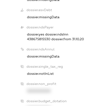
dossier.esvDebt
dossier.missingData
dossier.ndsPayer
dossier.yes
dossier.ndsInn
438675815530
dossier.from 31.10.20
dossier.ndsAnnul
dossier.missingData
dossier.single_tax_reg
dossier.notInList
dossier.non_profit
XXXXXXXXXX
dossier.budget_dotation