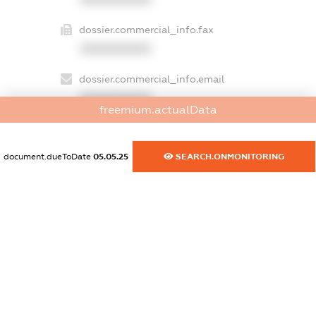
dossier.commercial_info.fax
XXXXXXXXXX
dossier.commercial_info.email
XXXXXXXXXX
freemium.actualData
dossier.commercial_info.website
XXXXXXXXXX
document.dueToDate
05.05.25
SEARCH.ONMONITORING
dossier.commercial_info.activity
XXXXXXXXXX
freemium.exampleText_1
freemium.exampleText_2
freemium.anonymousPerSearch2
FREEMIUM.DETAILS