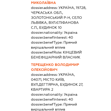
МИКОЛАЇВНА
dossier.address:
УКРАЇНА, 19728,
ЧЕРКАСЬКА ОБЛ.,
ЗОЛОТОНІСЬКИЙ Р-Н, СЕЛО
ЛЬВІВКА, ВУЛ.ЄПІФАНОВА
С.П., БУДИНОК 10
dossier.nationality:
Україна
dossier.benefInterest:
40
dossier.benefType:
Прямий
вирішальний вплив
dossier.benefRole:
КІНЦЕВИЙ
БЕНЕФІЦІАРНИЙ ВЛАСНИК
ТЕРЕЩЕНКО ВОЛОДИМИР
ОЛЕКСІЙОВИЧ
dossier.address:
УКРАЇНА,
04071, МІСТО КИЇВ,
ВУЛ.ДЕГТЯРНА, БУДИНОК 27,
КВАРТИРА 2
dossier.nationality:
Україна
dossier.benefInterest:
40
dossier.benefType:
Прямий
вирішальний вплив