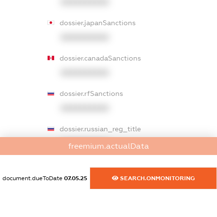
XXXXXXXXXX
dossier.japanSanctions
XXXXXXXXXX
dossier.canadaSanctions
XXXXXXXXXX
dossier.rfSanctions
XXXXXXXXXX
dossier.russian_reg_title
XXXXXXXXXX
freemium.actualData
dossier.commercial_info.title
document.dueToDate
07.05.25
SEARCH.ONMONITORING
dossier.commercial_info.postal_address
XXXXXXXXXX