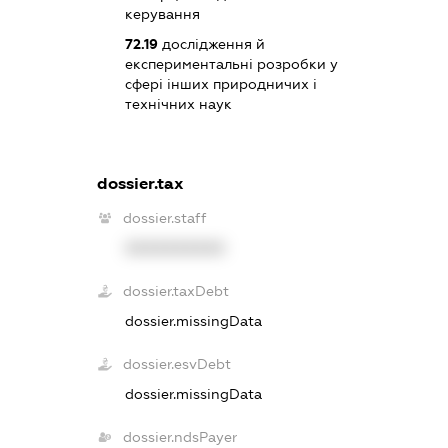
керування
72.19
дослідження й
експериментальні розробки у
сфері інших природничих і
технічних наук
dossier.tax
dossier.staff
XXXXXXXXXX
dossier.taxDebt
dossier.missingData
dossier.esvDebt
dossier.missingData
dossier.ndsPayer