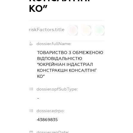
КО”
riskFactors.title
0
0
0
dossier.fullName:
ТОВАРИСТВО З ОБМЕЖЕНОЮ
ВІДПОВІДАЛЬНІСТЮ
“ЮКРЕЙНІАН ІНДАСТРІАЛ
КОНСТРАКШН КОНСАЛТІНГ
КО”
dossier.opfSubType:
-
dossier.edrpo:
43869835
dossier.regDate: