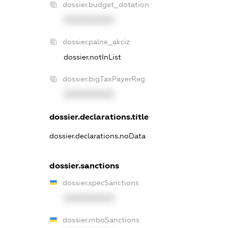
dossier.budget_dotation
XXXXXXXXXX
dossier.palne_akciz
dossier.notInList
dossier.bigTaxPayerReg
XXXXXXXXXX
dossier.declarations.title
dossier.declarations.noData
dossier.sanctions
dossier.specSanctions
XXXXXXXXXX
dossier.rnboSanctions