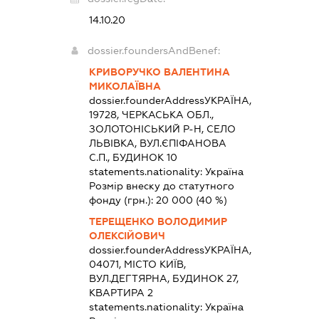
14.10.20
dossier.foundersAndBenef:
КРИВОРУЧКО ВАЛЕНТИНА
МИКОЛАЇВНА
dossier.founderAddress
УКРАЇНА,
19728, ЧЕРКАСЬКА ОБЛ.,
ЗОЛОТОНІСЬКИЙ Р-Н, СЕЛО
ЛЬВІВКА, ВУЛ.ЄПІФАНОВА
С.П., БУДИНОК 10
statements.nationality:
Україна
Розмір внеску до статутного
фонду (грн.):
20 000
(40 %)
ТЕРЕЩЕНКО ВОЛОДИМИР
ОЛЕКСІЙОВИЧ
dossier.founderAddress
УКРАЇНА,
04071, МІСТО КИЇВ,
ВУЛ.ДЕГТЯРНА, БУДИНОК 27,
КВАРТИРА 2
statements.nationality:
Україна