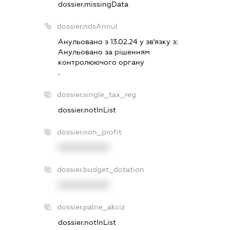
dossier.missingData
dossier.ndsAnnul
Анульовано з 13.02.24 у зв'язку з:
Анульовано за рiшенням
контролюючого органу
.
dossier.single_tax_reg
dossier.notInList
dossier.non_profit
XXXXXXXXXX
dossier.budget_dotation
XXXXXXXXXX
dossier.palne_akciz
dossier.notInList