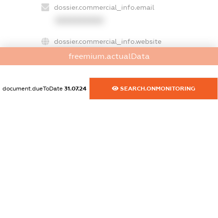
dossier.commercial_info.email
XXXXXXXXXX
dossier.commercial_info.website
XXXXXXXXXX
freemium.actualData
dossier.commercial_info.activity
XXXXXXXXXX
document.dueToDate
31.07.24
SEARCH.ONMONITORING
freemium.exampleText_1
freemium.exampleText_2
freemium.anonymousPerSearch2
FREEMIUM.DETAILS
FREEMIUM.REGISTER