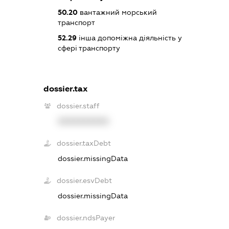
50.20
вантажний морський
транспорт
52.29
інша допоміжна діяльність у
сфері транспорту
dossier.tax
dossier.staff
XXXXXXXXXX
dossier.taxDebt
dossier.missingData
dossier.esvDebt
dossier.missingData
dossier.ndsPayer