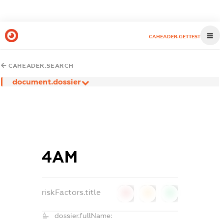
CAHEADER.GETTEST
CAHEADER.SEARCH
document.dossier
4АМ
riskFactors.title
0
0
0
dossier.fullName: