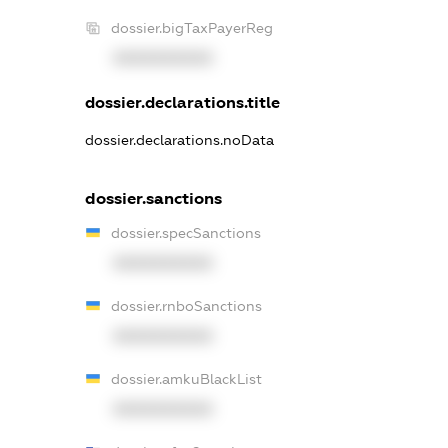
dossier.bigTaxPayerReg
XXXXXXXXXX
dossier.declarations.title
dossier.declarations.noData
dossier.sanctions
dossier.specSanctions
XXXXXXXXXX
dossier.rnboSanctions
XXXXXXXXXX
dossier.amkuBlackList
XXXXXXXXXX