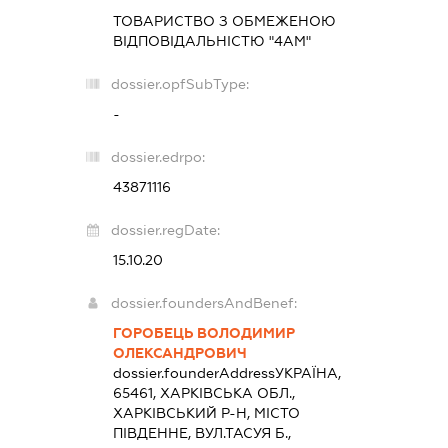
ТОВАРИСТВО З ОБМЕЖЕНОЮ
ВІДПОВІДАЛЬНІСТЮ "4АМ"
dossier.opfSubType:
-
dossier.edrpo:
43871116
dossier.regDate:
15.10.20
dossier.foundersAndBenef:
ГОРОБЕЦЬ ВОЛОДИМИР
ОЛЕКСАНДРОВИЧ
dossier.founderAddress
УКРАЇНА,
65461, ХАРКІВСЬКА ОБЛ.,
ХАРКІВСЬКИЙ Р-Н, МІСТО
ПІВДЕННЕ, ВУЛ.ТАСУЯ Б.,