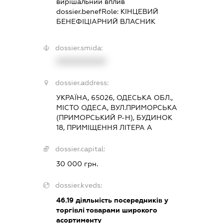
вирішальний вплив
dossier.benefRole:
КІНЦЕВИЙ
БЕНЕФІЦІАРНИЙ ВЛАСНИК
dossier.smida:
XXXXXXXXXX
dossier.address:
УКРАЇНА, 65026, ОДЕСЬКА ОБЛ.,
МІСТО ОДЕСА, ВУЛ.ПРИМОРСЬКА
(ПРИМОРСЬКИЙ Р-Н), БУДИНОК
18, ПРИМІЩЕННЯ ЛІТЕРА А
dossier.capital:
30 000 грн.
dossier.kveds:
46.19
діяльність посередників у
торгівлі товарами широкого
асортименту